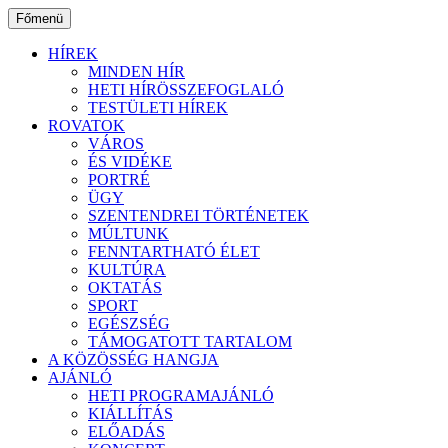
Ugrás
Főmenü
a
tartalomhoz
HÍREK
MINDEN HÍR
HETI HÍRÖSSZEFOGLALÓ
TESTÜLETI HÍREK
ROVATOK
VÁROS
ÉS VIDÉKE
PORTRÉ
ÜGY
SZENTENDREI TÖRTÉNETEK
MÚLTUNK
FENNTARTHATÓ ÉLET
KULTÚRA
OKTATÁS
SPORT
EGÉSZSÉG
TÁMOGATOTT TARTALOM
A KÖZÖSSÉG HANGJA
AJÁNLÓ
HETI PROGRAMAJÁNLÓ
KIÁLLÍTÁS
ELŐADÁS