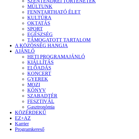
SZENTENDREI TÖRTÉNETEK
MÚLTUNK
FENNTARTHATÓ ÉLET
KULTÚRA
OKTATÁS
SPORT
EGÉSZSÉG
TÁMOGATOTT TARTALOM
A KÖZÖSSÉG HANGJA
AJÁNLÓ
HETI PROGRAMAJÁNLÓ
KIÁLLÍTÁS
ELŐADÁS
KONCERT
GYEREK
MOZI
KÖNYV
SZABADTÉR
FESZTIVÁL
Gasztronómia
KÖZÉRDEKŰ
EZ+AZ
Karrier
Programkereső