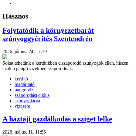
Hasznos
Folytatódik a környezetbarát
szúnyoggyérítés Szentendrén
2026. június. 24. 17:19
Sokat tehetünk a kertünkben elszaporodó szúnyogok ellen, hiszen
azok a pangó vizekben szaporodnak.
kerti tó
madáritató
pangó víz
szaporodási ciklus
szúnyoglárva
vízcsere
A háztáji gazdálkodás a sziget lelke
2026. május. 11. 11:55