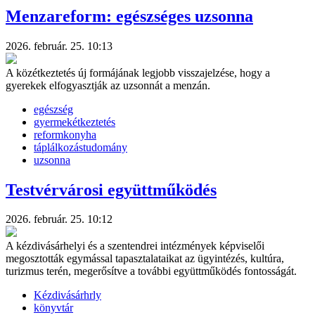
Menzareform: egészséges uzsonna
2026. február. 25. 10:13
A közétkeztetés új formájának legjobb visszajelzése, hogy a
gyerekek elfogyasztják az uzsonnát a menzán.
egészség
gyermekétkeztetés
reformkonyha
táplálkozástudomány
uzsonna
Testvérvárosi együttműködés
2026. február. 25. 10:12
A kézdivásárhelyi és a szentendrei intézmények képviselői
megosztották egymással tapasztalataikat az ügyintézés, kultúra,
turizmus terén, megerősítve a további együttműködés fontosságát.
Kézdivásárhrly
könyvtár