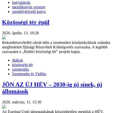
kutyaiskola
mentőkutyás verseny
személykövető kutya
Közösségi tér épül
2026. április. 13. 10:28
Rekordrészvétellel zárult idén a szentendrei középiskolások számára
meghirdetett Ifjúsági Részvételi Költségvetés szavazása. A legtöbb
szavazatot a „Beltéri közösségi tér” projekt kapta.
diákok
közösségi tér
szentendre
Szentendre és Vidéke
JÖN AZ ÚJ HÉV – 2030-ig új sínek, új
állomások
2026. március. 11. 15:30
Az Európai Unió támogatásának köszönhetően megújul a HÉV,