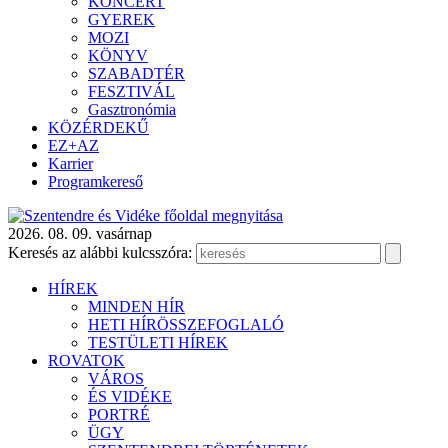
KONCERT
GYEREK
MOZI
KÖNYV
SZABADTÉR
FESZTIVÁL
Gasztronómia
KÖZÉRDEKŰ
EZ+AZ
Karrier
Programkereső
2026. 08. 09. vasárnap
Keresés az alábbi kulcsszóra:
HÍREK
MINDEN HÍR
HETI HÍRÖSSZEFOGLALÓ
TESTÜLETI HÍREK
ROVATOK
VÁROS
ÉS VIDÉKE
PORTRÉ
ÜGY