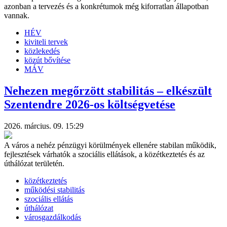
azonban a tervezés és a konkrétumok még kiforratlan állapotban
vannak.
HÉV
kiviteli tervek
közlekedés
közút bővítése
MÁV
Nehezen megőrzött stabilitás – elkészült
Szentendre 2026-os költségvetése
2026. március. 09. 15:29
A város a nehéz pénzügyi körülmények ellenére stabilan működik,
fejlesztések várhatók a szociális ellátások, a közétkeztetés és az
úthálózat területén.
közétkeztetés
működési stabilitás
szociális ellátás
úthálózat
városgazdálkodás