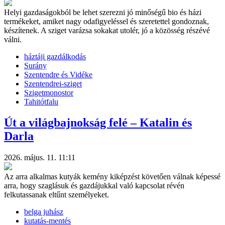
Helyi gazdaságokból be lehet szerezni jó minőségű bio és házi
termékeket, amiket nagy odafigyeléssel és szeretettel gondoznak,
készítenek. A sziget varázsa sokakat utolér, jó a közösség részévé
válni.
háztáji gazdálkodás
Surány
Szentendre és Vidéke
Szentendrei-sziget
Szigetmonostor
Tahitótfalu
Út a világbajnokság felé – Katalin és
Darla
2026. május. 11. 11:11
Az arra alkalmas kutyák kemény kiképzést követően válnak képessé
arra, hogy szaglásuk és gazdájukkal való kapcsolat révén
felkutassanak eltűnt személyeket.
belga juhász
kutatás-mentés