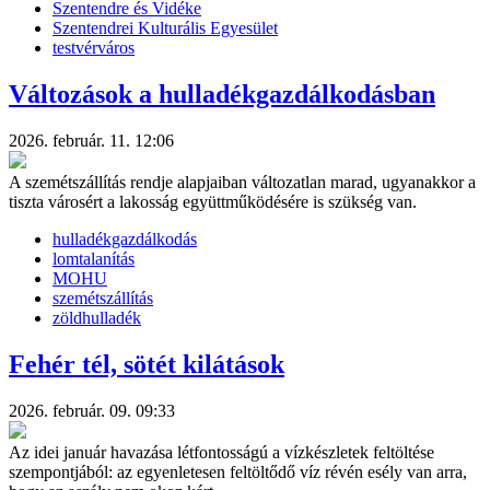
Szentendre és Vidéke
Szentendrei Kulturális Egyesület
testvérváros
Változások a hulladékgazdálkodásban
2026. február. 11. 12:06
A szemétszállítás rendje alapjaiban változatlan marad, ugyanakkor a
tiszta városért a lakosság együttműködésére is szükség van.
hulladékgazdálkodás
lomtalanítás
MOHU
szemétszállítás
zöldhulladék
Fehér tél, sötét kilátások
2026. február. 09. 09:33
Az idei január havazása létfontosságú a vízkészletek feltöltése
szempontjából: az egyenletesen feltöltődő víz révén esély van arra,