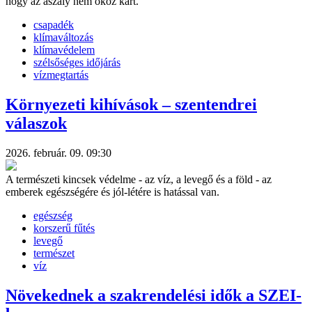
hogy az aszály nem okoz kárt.
csapadék
klímaváltozás
klímavédelem
szélsőséges időjárás
vízmegtartás
Környezeti kihívások – szentendrei
válaszok
2026. február. 09. 09:30
A természeti kincsek védelme - az víz, a levegő és a föld - az
emberek egészségére és jól-létére is hatással van.
egészség
korszerű fűtés
levegő
természet
víz
Növekednek a szakrendelési idők a SZEI-