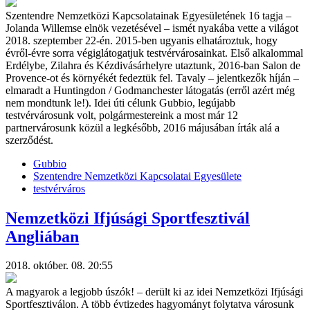
Szentendre Nemzetközi Kapcsolatainak Egyesületének 16 tagja –
Jolanda Willemse elnök vezetésével – ismét nyakába vette a világot
2018. szeptember 22-én. 2015-ben ugyanis elhatároztuk, hogy
évről-évre sorra végiglátogatjuk testvérvárosainkat. Első alkalommal
Erdélybe, Zilahra és Kézdivásárhelyre utaztunk, 2016-ban Salon de
Provence-ot és környékét fedeztük fel. Tavaly – jelentkezők híján –
elmaradt a Huntingdon / Godmanchester látogatás (erről azért még
nem mondtunk le!). Idei úti célunk Gubbio, legújabb
testvérvárosunk volt, polgármestereink a most már 12
partnervárosunk közül a legkésőbb, 2016 májusában írták alá a
szerződést.
Gubbio
Szentendre Nemzetközi Kapcsolatai Egyesülete
testvérváros
Nemzetközi Ifjúsági Sportfesztivál
Angliában
2018. október. 08. 20:55
A magyarok a legjobb úszók! – derült ki az idei Nemzetközi Ifjúsági
Sportfesztiválon. A több évtizedes hagyományt folytatva városunk