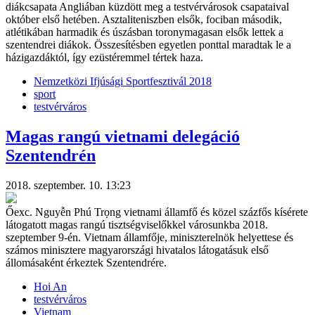
diákcsapata Angliában küzdött meg a testvérvárosok csapataival
október első hetében. Asztaliteniszben elsők, fociban második,
atlétikában harmadik és úszásban toronymagasan elsők lettek a
szentendrei diákok. Összesítésben egyetlen ponttal maradtak le a
házigazdáktól, így ezüstéremmel tértek haza.
Nemzetközi Ifjúsági Sportfesztivál 2018
sport
testvérváros
Magas rangú vietnami delegáció
Szentendrén
2018. szeptember. 10. 13:23
Őexc. Nguyễn Phú Trọng vietnami államfő és közel százfős kísérete
látogatott magas rangú tisztségviselőkkel városunkba 2018.
szeptember 9-én. Vietnam államfője, miniszterelnök helyettese és
számos minisztere magyarországi hivatalos látogatásuk első
állomásaként érkeztek Szentendrére.
Hoi An
testvérváros
Vietnam