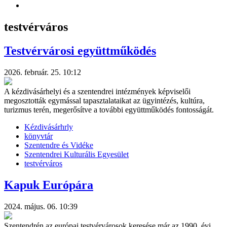
testvérváros
Testvérvárosi együttműködés
2026. február. 25. 10:12
A kézdivásárhelyi és a szentendrei intézmények képviselői
megosztották egymással tapasztalataikat az ügyintézés, kultúra,
turizmus terén, megerősítve a további együttműködés fontosságát.
Kézdivásárhrly
könyvtár
Szentendre és Vidéke
Szentendrei Kulturális Egyesület
testvérváros
Kapuk Európára
2024. május. 06. 10:39
Szentendrén az európai testvérvárosok keresése már az 1990. évi