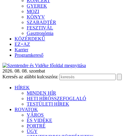
KONCERT
GYEREK
MOZI
KÖNYV
SZABADTÉR
FESZTIVÁL
Gasztronómia
KÖZÉRDEKŰ
EZ+AZ
Karrier
Programkereső
2026. 08. 08. szombat
Keresés az alábbi kulcsszóra:
HÍREK
MINDEN HÍR
HETI HÍRÖSSZEFOGLALÓ
TESTÜLETI HÍREK
ROVATOK
VÁROS
ÉS VIDÉKE
PORTRÉ
ÜGY