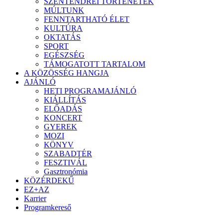
SZENTENDREI TÖRTÉNETEK
MÚLTUNK
FENNTARTHATÓ ÉLET
KULTÚRA
OKTATÁS
SPORT
EGÉSZSÉG
TÁMOGATOTT TARTALOM
A KÖZÖSSÉG HANGJA
AJÁNLÓ
HETI PROGRAMAJÁNLÓ
KIÁLLÍTÁS
ELŐADÁS
KONCERT
GYEREK
MOZI
KÖNYV
SZABADTÉR
FESZTIVÁL
Gasztronómia
KÖZÉRDEKŰ
EZ+AZ
Karrier
Programkereső