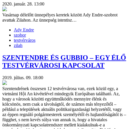
2020. január. 28. 13:00
Vasárnap délelőtt ünnepélyes keretek között Ady Endre-szobrot
avattak Zilahon. Az ünnepség istentisz…
Ady Endre
szobor
testvérváros
zilah
SZENTENDRE ÉS GUBBIO – EGY ÉLŐ
TESTVÉRVÁROSI KAPCSOLAT
2019. július. 09. 18:00
Szentendrének összesen 12 testvérvárosa van, ezek közül egy, a
vietnámi Hội An kivételével mindegyik Európában található. Az,
hogy a városok közötti együttműködés mennyire élénk és
kölcsönös, nem csak a távolságtól, de számos más tényezőtől –
például a települések aktuális politikai/gazdasági helyzetétől, vagy
az éppen regnáló polgármesterek személyétől és hajlandóságától is –
függhet, s nem kevés súlya van annak is, hogy a hivatalos
önkormányzati kapcsolatrendszer mellett kialakulnak-e a