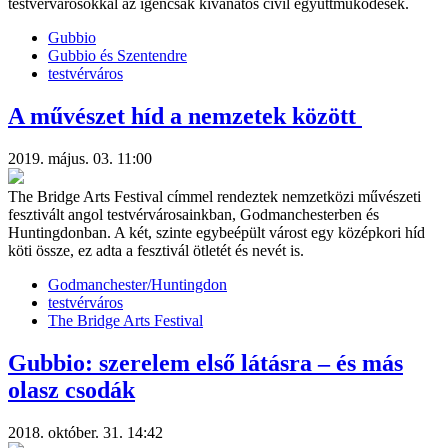
testvérvárosokkal az igencsak kívánatos civil együttműködések.
Gubbio
Gubbio és Szentendre
testvérváros
A művészet híd a nemzetek között
2019. május. 03. 11:00
The Bridge Arts Festival címmel rendeztek nemzetközi művészeti
fesztivált angol testvérvárosainkban, Godmanchesterben és
Huntingdonban. A két, szinte egybeépült várost egy középkori híd
köti össze, ez adta a fesztivál ötletét és nevét is.
Godmanchester/Huntingdon
testvérváros
The Bridge Arts Festival
Gubbio: szerelem első látásra – és más
olasz csodák
2018. október. 31. 14:42