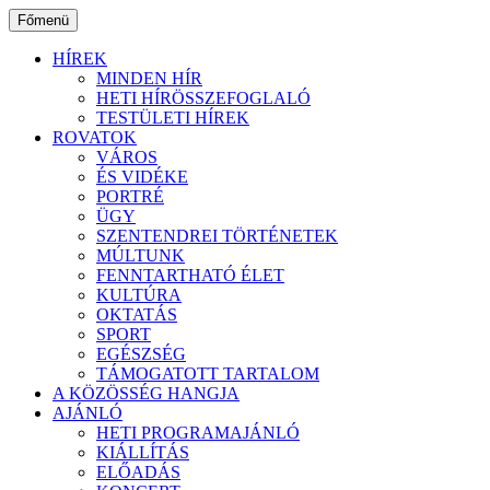
Ugrás
Főmenü
a
tartalomhoz
HÍREK
MINDEN HÍR
HETI HÍRÖSSZEFOGLALÓ
TESTÜLETI HÍREK
ROVATOK
VÁROS
ÉS VIDÉKE
PORTRÉ
ÜGY
SZENTENDREI TÖRTÉNETEK
MÚLTUNK
FENNTARTHATÓ ÉLET
KULTÚRA
OKTATÁS
SPORT
EGÉSZSÉG
TÁMOGATOTT TARTALOM
A KÖZÖSSÉG HANGJA
AJÁNLÓ
HETI PROGRAMAJÁNLÓ
KIÁLLÍTÁS
ELŐADÁS