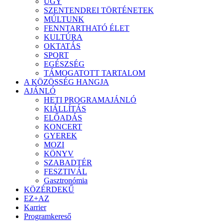
ÜGY
SZENTENDREI TÖRTÉNETEK
MÚLTUNK
FENNTARTHATÓ ÉLET
KULTÚRA
OKTATÁS
SPORT
EGÉSZSÉG
TÁMOGATOTT TARTALOM
A KÖZÖSSÉG HANGJA
AJÁNLÓ
HETI PROGRAMAJÁNLÓ
KIÁLLÍTÁS
ELŐADÁS
KONCERT
GYEREK
MOZI
KÖNYV
SZABADTÉR
FESZTIVÁL
Gasztronómia
KÖZÉRDEKŰ
EZ+AZ
Karrier
Programkereső