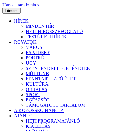
Ugrás a tartalomhoz
Főmenü
HÍREK
MINDEN HÍR
HETI HÍRÖSSZEFOGLALÓ
TESTÜLETI HÍREK
ROVATOK
VÁROS
ÉS VIDÉKE
PORTRÉ
ÜGY
SZENTENDREI TÖRTÉNETEK
MÚLTUNK
FENNTARTHATÓ ÉLET
KULTÚRA
OKTATÁS
SPORT
EGÉSZSÉG
TÁMOGATOTT TARTALOM
A KÖZÖSSÉG HANGJA
AJÁNLÓ
HETI PROGRAMAJÁNLÓ
KIÁLLÍTÁS