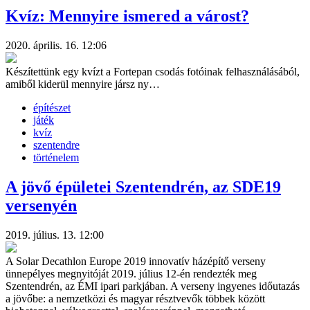
Kvíz: Mennyire ismered a várost?
2020. április. 16. 12:06
Készítettünk egy kvízt a Fortepan csodás fotóinak felhasználásából,
amiből kiderül mennyire jársz ny…
építészet
játék
kvíz
szentendre
történelem
A jövő épületei Szentendrén, az SDE19
versenyén
2019. július. 13. 12:00
A Solar Decathlon Europe 2019 innovatív házépítő verseny
ünnepélyes megnyitóját 2019. július 12-én rendezték meg
Szentendrén, az ÉMI ipari parkjában. A verseny ingyenes időutazás
a jövőbe: a nemzetközi és magyar résztvevők többek között