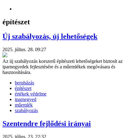
építészet
Új szabályozás, új lehetőségek
2025. július. 28. 09:27
Az új szabályozás korszerű építészeti lehetőségeket biztosít az
iparnegyedek fejlesztésére és a műemlékek megóvásara és
hasznosítására.
beruházás
építészet
értékek védelme
iparnegyed
műemlék
szabályozás
Szentendre fejlődési irányai
2025. július. 23. 22:32