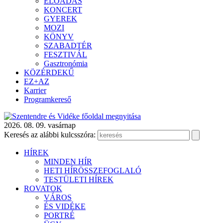
ELŐADÁS
KONCERT
GYEREK
MOZI
KÖNYV
SZABADTÉR
FESZTIVÁL
Gasztronómia
KÖZÉRDEKŰ
EZ+AZ
Karrier
Programkereső
2026. 08. 09. vasárnap
Keresés az alábbi kulcsszóra:
HÍREK
MINDEN HÍR
HETI HÍRÖSSZEFOGLALÓ
TESTÜLETI HÍREK
ROVATOK
VÁROS
ÉS VIDÉKE
PORTRÉ