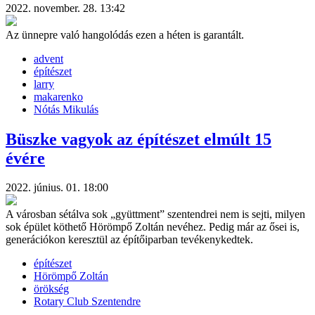
2022. november. 28. 13:42
Az ünnepre való hangolódás ezen a héten is garantált.
advent
építészet
larry
makarenko
Nótás Mikulás
Büszke vagyok az építészet elmúlt 15
évére
2022. június. 01. 18:00
A városban sétálva sok „gyüttment” szentendrei nem is sejti, milyen
sok épület köthető Hörömpő Zoltán nevéhez. Pedig már az ősei is,
generációkon keresztül az építőiparban tevékenykedtek.
építészet
Hörömpő Zoltán
örökség
Rotary Club Szentendre