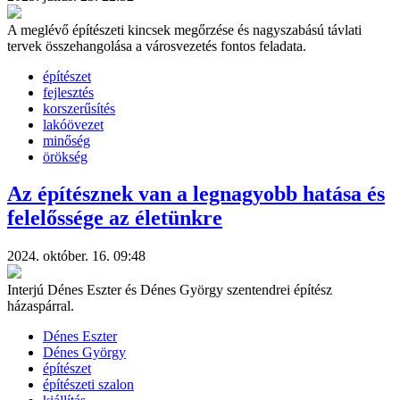
A meglévő építészeti kincsek megőrzése és nagyszabású távlati
tervek összehangolása a városvezetés fontos feladata.
építészet
fejlesztés
korszerűsítés
lakóövezet
minőség
örökség
Az építésznek van a legnagyobb hatása és
felelőssége az életünkre
2024. október. 16. 09:48
Interjú Dénes Eszter és Dénes György szentendrei építész
házaspárral.
Dénes Eszter
Dénes György
építészet
építészeti szalon