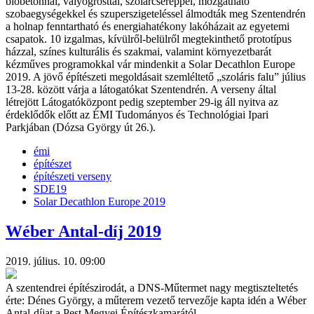
biobetonnal, vályogrosttal, szolárcseréppel, mozgatható
szobaegységekkel és szuperszigeteléssel álmodták meg Szentendrén
a holnap fenntartható és energiahatékony lakóházait az egyetemi
csapatok. 10 izgalmas, kívülről-belülről megtekinthető prototípus
házzal, színes kulturális és szakmai, valamint környezetbarát
kézműves programokkal vár mindenkit a Solar Decathlon Europe
2019. A jövő építészeti megoldásait szemléltető „szoláris falu” július
13-28. között várja a látogatókat Szentendrén. A verseny által
létrejött Látogatóközpont pedig szeptember 29-ig áll nyitva az
érdeklődők előtt az ÉMI Tudományos és Technológiai Ipari
Parkjában (Dózsa György út 26.).
émi
építészet
építészeti verseny
SDE19
Solar Decathlon Europe 2019
Wéber Antal-díj 2019
2019. július. 10. 09:00
A szentendrei építészirodát, a DNS-Műtermet nagy megtiszteltetés
érte: Dénes György, a műterem vezető tervezője kapta idén a Wéber
Antal-díjat a Pest Megyei Építészkamarától.