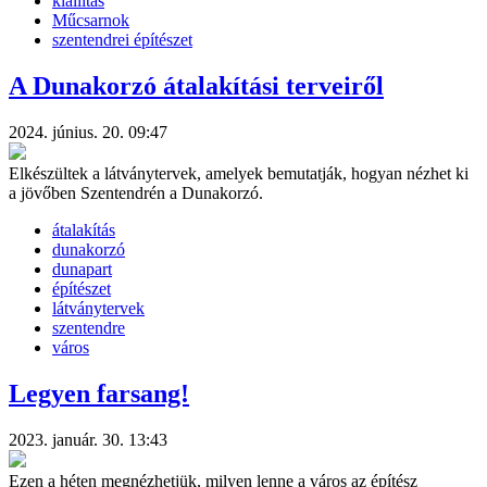
kiállítás
Műcsarnok
szentendrei építészet
A Dunakorzó átalakítási terveiről
2024. június. 20. 09:47
Elkészültek a látványtervek, amelyek bemutatják, hogyan nézhet ki
a jövőben Szentendrén a Dunakorzó.
átalakítás
dunakorzó
dunapart
építészet
látványtervek
szentendre
város
Legyen farsang!
2023. január. 30. 13:43
Ezen a héten megnézhetjük, milyen lenne a város az építész