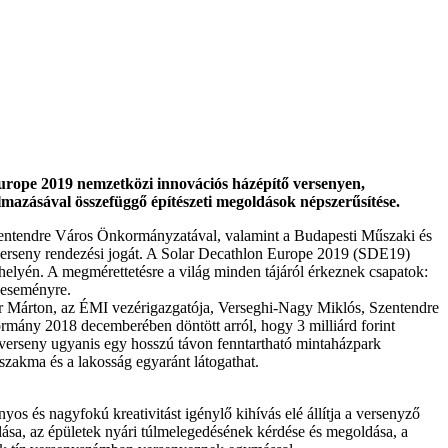
urope 2019 nemzetközi innovációs házépítő versenyen,
mazásával összefüggő építészeti megoldások népszerűsítése.
entendre Város Önkormányzatával, valamint a Budapesti Műszaki és
erseny rendezési jogát. A Solar Decathlon Europe 2019 (SDE19)
helyén. A megmérettetésre a világ minden tájáról érkeznek csapatok:
 eseményre.
r Márton, az ÉMI vezérigazgatója, Verseghi-Nagy Miklós, Szentendre
rmány 2018 decemberében döntött arról, hogy 3 milliárd forint
 verseny ugyanis egy hosszú távon fenntartható mintaházpark
zakma és a lakosság egyaránt látogathat.
s és nagyfokú kreativitást igénylő kihívás elé állítja a versenyző
lása, az épületek nyári túlmelegedésének kérdése és megoldása, a