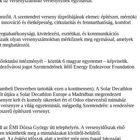
aik tíz versenyszámban versenyeznek egymással.
zőit. A szentendrei verseny tízpróbájának elemei: építészet, mérnöki
innováció és életképesség, cirkularitás és fenntarthatóság, komfort
ergiahatékonysági, kivitelezési, esztétikai, és kommunikációs
 és házaik olyan versenyszámokban mérkőznek meg egymással, amelyek
et meghatározói.
sőoktatási intézményét – köztük 6 magyar egyetemet – képviselik.
endezővárosi jogot Szentendrének ítélő Energy Endeavour Foundation
ambeli Denverben tartották ezen a kontinensen). A Solar Decathlon
lt útjára a Solar Decathlon Europe a Madridban megrendezett
enyre kelt és komoly sikereket ért el Odoo elnevezésű mintaház
a versenyre a világ egyetemistái, mégpedig Szentendrén: a rendezésre
szerű építészeti versenyt.
 áll az ÉMI Dózsa György úti telephelyén. A versenyidőszak első
n tekinthetik meg a mintaházakat kívülről-belülről.
t. Az építési időszak alatt a terület még nem fogad lakossági