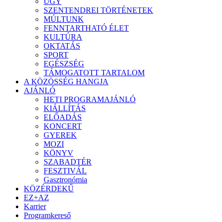
ÜGY
SZENTENDREI TÖRTÉNETEK
MÚLTUNK
FENNTARTHATÓ ÉLET
KULTÚRA
OKTATÁS
SPORT
EGÉSZSÉG
TÁMOGATOTT TARTALOM
A KÖZÖSSÉG HANGJA
AJÁNLÓ
HETI PROGRAMAJÁNLÓ
KIÁLLÍTÁS
ELŐADÁS
KONCERT
GYEREK
MOZI
KÖNYV
SZABADTÉR
FESZTIVÁL
Gasztronómia
KÖZÉRDEKŰ
EZ+AZ
Karrier
Programkereső