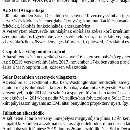
bioklimatikus tervezés és a természet-alapú megoldások, vagy a maga
Az SDE19 tízpróbája
2002 óta minden Solar Decathlon versenyen 10 versenyszámban (decath
tervezés és kivitelezés, energiahatékonyság, kommunikáció és társadalm
feltételek, lakóház funkcionalitás, energiamérleg.
A versenyben résztvevők munkájának elbírálása széles körű kritériumre
szempontokat is figyelembe vesz az értékelő zsűri, arra is kitérve,
visszatükrözik az összes lényeges környezeti, építészeti, társadalmi 
Csapatok a világ minden tájáról
A hazai rendezésű nemzetközi versenyre 16 sikeresen pályázó egyetem
Az SDE19 versenyfelhívására 2017. november 17-ig benyújtott projekt
és az ÉMI Nonprofit Kft. közösen választották.
Solar Decathlon versenyek világszerte
Az első Solar Decathlont 2002-ben, Washingtonban rendezték, amelye
eljutott még Kolumbiába, kétszer Kínába, valamint az Egyesült Arab
versennyel, majd 2012-ben szintén a spanyol fővárosban tartották– a
projektjével –, 2014-ben pedig Versailles-ban folytatódott a Solar De
kiírt pályázaton ugyanis az ÉMI által benyújtott projektterv nyert, í
Júliusban elkezdődik
A két héten át tartó verseny ünnepélyes megnyitójára július 12-én ker
napjától kezdődően a szakmai és lakossági érdeklődők díjmentesen láto
A mintaházak felépítése 2019. június 26-án kezdődik, és a Solar Decat