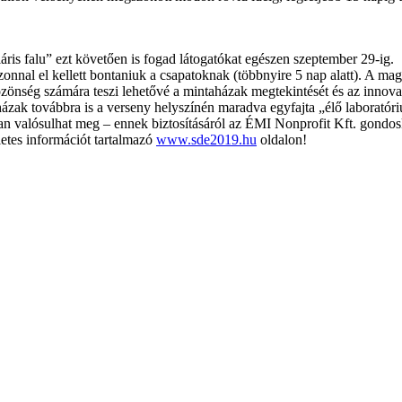
ris falu” ezt követően is fogad látogatókat egészen szeptember 29-ig.
onnal el kellett bontaniuk a csapatoknak (többnyire 5 nap alatt). A m
özönség számára teszi lehetővé a mintaházak megtekintését és az innova
 a házak továbbra is a verseny helyszínén maradva egyfajta „élő labor
an valósulhat meg – ennek biztosításáról az ÉMI Nonprofit Kft. gondos
etes információt tartalmazó
www.sde2019.hu
oldalon!