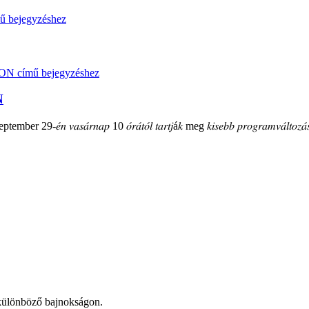
N
mber 29-𝑒́𝑛 𝑣𝑎𝑠𝑎́𝑟𝑛𝑎𝑝 10 𝑜́𝑟𝑎́𝑡𝑜́𝑙 𝑡𝑎𝑟𝑡𝑗á𝑘 meg 𝑘𝑖𝑠𝑒𝑏𝑏 𝑝𝑟𝑜𝑔𝑟𝑎𝑚𝑣𝑎́𝑙𝑡𝑜𝑧𝑎́𝑠
t különböző bajnokságon.