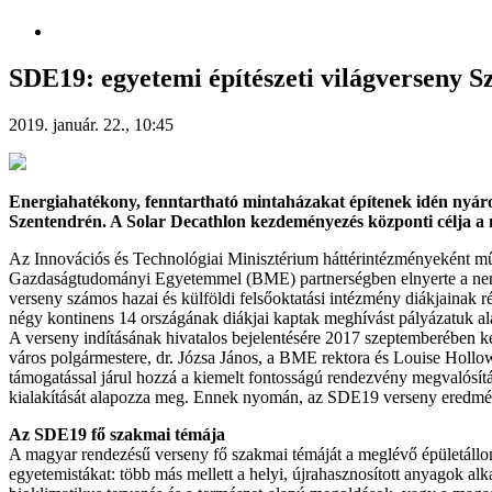
SDE19: egyetemi építészeti világverseny S
2019. január. 22., 10:45
Energiahatékony, fenntartható mintaházakat építenek idén nyáro
Szentendrén. A Solar Decathlon kezdeményezés központi célja a n
Az Innovációs és Technológiai Minisztérium háttérintézményeként m
Gazdaságtudományi Egyetemmel (BME) partnerségben elnyerte a nemz
verseny számos hazai és külföldi felsőoktatási intézmény diákjainak 
négy kontinens 14 országának diákjai kaptak meghívást pályázatuk al
A verseny indításának hivatalos bejelentésére 2017 szeptemberében
város polgármestere, dr. Józsa János, a BME rektora és Louise Hollo
támogatással járul hozzá a kiemelt fontosságú rendezvény megvalósít
kialakítását alapozza meg. Ennek nyomán, az SDE19 verseny eredménye
Az SDE19 fő szakmai témája
A magyar rendezésű verseny fő szakmai témáját a meglévő épületállomá
egyetemistákat: több más mellett a helyi, újrahasznosított anyagok a