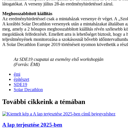
látogatókat. A verseny július 28-án eredményhirdetéssel zárul.
Meghosszabbított kiállítás
Az eredményhirdetéssel csak a mintaházak versenye ér véget. A „Szolá
A korábbi Solar Decathlon versenyek után a mintaházakat általában az
meg, amely a 2 hónapos meghosszabbított kiállítás révén szélesebb k
megoldások felfedezését. Emellett arra is lehetőséget biztosít, hogy
teljesítményének monitorozása a szokásosnál bővebb időintervallumb
A Solar Decathlon Europe 2019 történéseit nyomon követhetik a részl
Az SDE19 csapatai az esemény első workshopján
(Forrás: ÉMI)
émi
építészet
SDE19
Solar Decathlon
További cikkeink a témában
A lap terjesztése 2025-ben