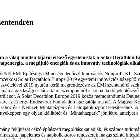
zentendrén
n a világ minden tájáról érkező egyetemisták a Solar Decathlon E
apenergia, a megújuló energiák és az innovatív technológiák alkal
űködő ÉMI Építésügyi Minőségellenőrző Innovációs Nonprofit Kft. Sz
etközi Solar Decathlon Europe 2019 egyetemi innovációs házépítő v
részvételével 2019 nyarán kerül megrendezésre az ÉMI szentendrei szék
apján a gazdasági és társadalmi szempontból is kiemelkedő jelentőségű
 került sor. A Solar Decathlon Europe 2019 közös memorandumát Daune
way, az Energy Endeavour Foundation igazgatója írta alá. A Magyar Ko
ásához és a Nemzeti Mintaházpark és Látogatóközpont létesítéséhez. A
képpen egy olyan kiállítótér és „Mintaházpark” jön létre, amelyet a s
ny felújítását célzó építészeti megoldásokat adják, és számos tudományo
lkalmazása, napelemes és napkollektoros rendszerek magas szintű integrá