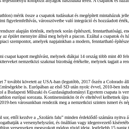
s teljesítményű kompozit anyagok használata terén. A csapatok és ház
lon) mérik össze a csapatok tudásukat és megépített mintaházuk jellem
i figyelemfelhívás, városszövetbe való integráció és hozzáadott érték, 
ndszer alapján történik, melynek során építészeti, fenntarthatósági, en
 hogy az épület mennyire állná meg helyét a piacon. Ezáltal a csapatok
és piaci szempontot, amelyek napjainkban a modern, fenntartható építész
i csapat kapott meghívást, melynek diákjai 14 ország több mint 40 fel
terveket nemzetközi szakmai bizottság értékelte, melynek tagjait a r
t 7 további követett az USA-ban (legutóbb, 2017 őszén a Colorado áll
 Emírségekbe is. Európában az első SD után nyolc évvel, 2010-ben indu
hol a Budapesti Műszaki és Gazdaságtudományi Egyetem csapata is vers
cathlon európai sorozata. Kontinensünkön öt év elteltével kelhetnek újr
gy 2019-ben városunkban rendezik meg a nemzetközi szinten ismert és nép
ül sor, ettől kezdve a „Szoláris falu” minden érdeklődő számára nyitva
gathatják a versenyhelyszínt, és önállóan vagy idegenvezető kíséretébe
hlon versenyeken megszokott módon rövid ideig, legfeljebb 15 napig tar