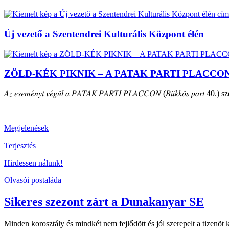
Új vezető a Szentendrei Kulturális Központ élén
ZÖLD-KÉK PIKNIK – A PATAK PARTI PLACCO
𝐴𝑧 𝑒𝑠𝑒𝑚𝑒́𝑛𝑦𝑡 𝑣𝑒́𝑔𝑢̈𝑙 𝑎 𝑃𝐴𝑇𝐴𝐾 𝑃𝐴𝑅𝑇𝐼 𝑃𝐿𝐴𝐶𝐶𝑂𝑁 (𝐵𝑢̈𝑘𝑘𝑜̈𝑠 𝑝𝑎𝑟𝑡 40.) szepte
Megjelenések
Terjesztés
Hirdessen nálunk!
Olvasói postaláda
Sikeres szezont zárt a Dunakanyar SE
Minden korosztály és mindkét nem fejlődött és jól szerepelt a tizenö