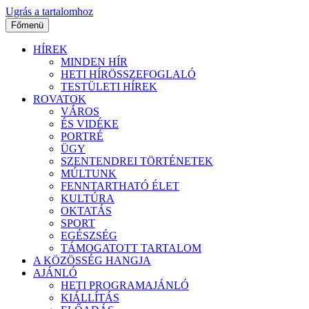
Ugrás a tartalomhoz
Főmenü
HÍREK
MINDEN HÍR
HETI HÍRÖSSZEFOGLALÓ
TESTÜLETI HÍREK
ROVATOK
VÁROS
ÉS VIDÉKE
PORTRÉ
ÜGY
SZENTENDREI TÖRTÉNETEK
MÚLTUNK
FENNTARTHATÓ ÉLET
KULTÚRA
OKTATÁS
SPORT
EGÉSZSÉG
TÁMOGATOTT TARTALOM
A KÖZÖSSÉG HANGJA
AJÁNLÓ
HETI PROGRAMAJÁNLÓ
KIÁLLÍTÁS