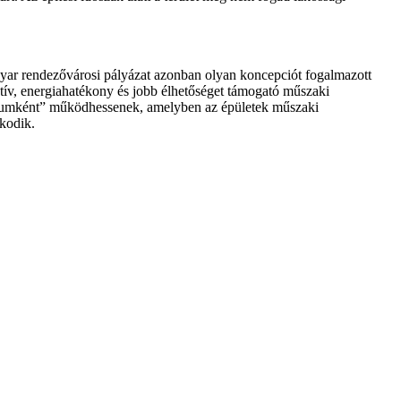
agyar rendezővárosi pályázat azonban olyan koncepciót fogalmazott
tív, energiahatékony és jobb élhetőséget támogató műszaki
atóriumként” működhessenek, amelyben az épületek műszaki
kodik.