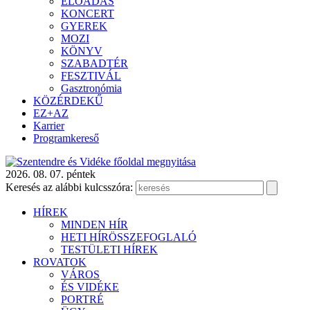
ELŐADÁS
KONCERT
GYEREK
MOZI
KÖNYV
SZABADTÉR
FESZTIVÁL
Gasztronómia
KÖZÉRDEKŰ
EZ+AZ
Karrier
Programkereső
2026. 08. 07. péntek
Keresés az alábbi kulcsszóra:
HÍREK
MINDEN HÍR
HETI HÍRÖSSZEFOGLALÓ
TESTÜLETI HÍREK
ROVATOK
VÁROS
ÉS VIDÉKE
PORTRÉ