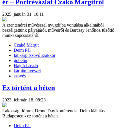
ér – Portrévázlat Czakó Margitról
2025. január. 31. 10:11
A szentendrei művésszel nyugdíjba vonulása alkalmából
beszélgettünk pályájáról, műveiről és Barcsay Jenőhöz fűződő
munkakapcsolatáról.
Czakó Margit
Deim Pál
falikárpitszövő szakkör
gobelin
Hajdú László
kárpitművészet
szövés
Ez történt a héten
2023. február. 18. 08:23
Lakossági fórum, Drone Day konferencia, Deim kiállítás
Budapesten - ez történt a héten.
Deim Pál