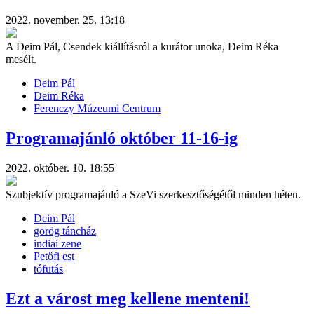
2022. november. 25. 13:18
A Deim Pál, Csendek kiállításról a kurátor unoka, Deim Réka
mesélt.
Deim Pál
Deim Réka
Ferenczy Múzeumi Centrum
Programajánló október 11-16-ig
2022. október. 10. 18:55
Szubjektív programajánló a SzeVi szerkesztőségétől minden héten.
Deim Pál
görög táncház
indiai zene
Petőfi est
tófutás
Ezt a várost meg kellene menteni!