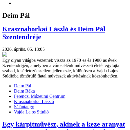
Deim Pál
Krasznahorkai László és Deim Pál
Szentendréje
2026. április. 05. 13:05
Egy olyan világba vezetnek vissza az 1970-es és 1980-as évek
Szentendréjén, amelyben a város élénk művészeti életét egyfajta
szabad, kísérletező szellem jellemezte, különösen a Vajda Lajos
Stúdióba tömörülő fiatal művészek aktivitásának köszönhetően.
Deim Pál
Deim Réka
Ferenczi Múzeumi Centrum
Krasznahorkai László
Sátántangó
Vajda Lajos Stúdió
Egy kárpitművész, akinek a keze aranyat