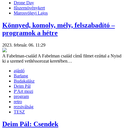
Drone Day
fűszernövénykert
Marosvölgyi Lajos
Könnyed, komoly, mély, felszabadító –
programok a hétre
2023. február. 06. 11:29
A Fabelman-család A Fabelman család című filmet ezúttal a Nyisd
ki a szemed vetítéssorozat keretében…
ajánló
Barlang
Budakalász
Deim Pál
P'Art mozi
program
retro
rezsiválság
TESZ
Deim Pál: Csendek