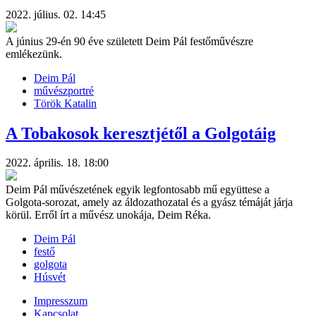
2022. július. 02. 14:45
A június 29-én 90 éve született Deim Pál festőművészre
emlékezünk.
Deim Pál
művészportré
Török Katalin
A Tobakosok keresztjétől a Golgotáig
2022. április. 18. 18:00
Deim Pál művészetének egyik legfontosabb mű együttese a
Golgota-sorozat, amely az áldozathozatal és a gyász témáját járja
körül. Erről írt a művész unokája, Deim Réka.
Deim Pál
festő
golgota
Húsvét
Impresszum
Kapcsolat