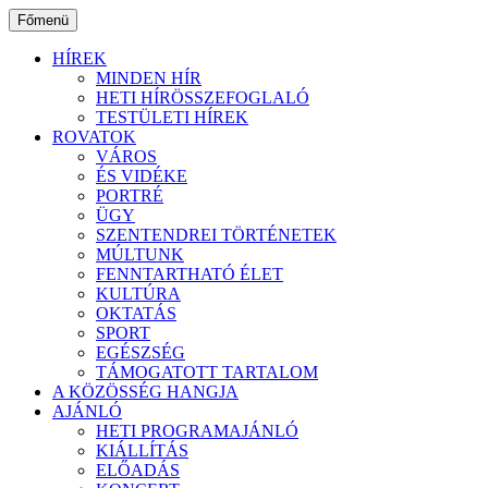
Ugrás
Főmenü
a
tartalomhoz
HÍREK
MINDEN HÍR
HETI HÍRÖSSZEFOGLALÓ
TESTÜLETI HÍREK
ROVATOK
VÁROS
ÉS VIDÉKE
PORTRÉ
ÜGY
SZENTENDREI TÖRTÉNETEK
MÚLTUNK
FENNTARTHATÓ ÉLET
KULTÚRA
OKTATÁS
SPORT
EGÉSZSÉG
TÁMOGATOTT TARTALOM
A KÖZÖSSÉG HANGJA
AJÁNLÓ
HETI PROGRAMAJÁNLÓ
KIÁLLÍTÁS
ELŐADÁS