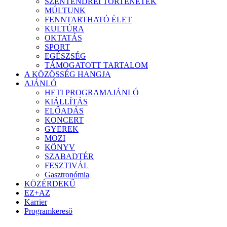
SZENTENDREI TÖRTÉNETEK
MÚLTUNK
FENNTARTHATÓ ÉLET
KULTÚRA
OKTATÁS
SPORT
EGÉSZSÉG
TÁMOGATOTT TARTALOM
A KÖZÖSSÉG HANGJA
AJÁNLÓ
HETI PROGRAMAJÁNLÓ
KIÁLLÍTÁS
ELŐADÁS
KONCERT
GYEREK
MOZI
KÖNYV
SZABADTÉR
FESZTIVÁL
Gasztronómia
KÖZÉRDEKŰ
EZ+AZ
Karrier
Programkereső