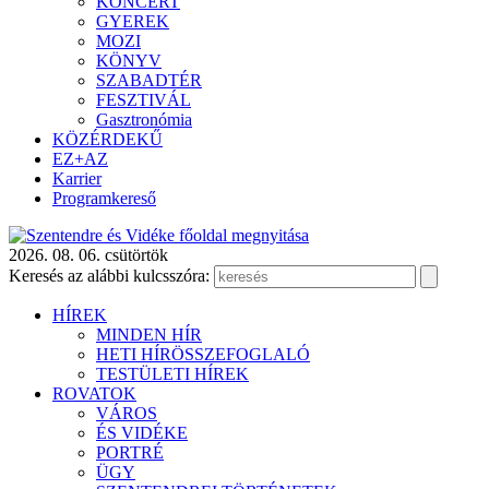
KONCERT
GYEREK
MOZI
KÖNYV
SZABADTÉR
FESZTIVÁL
Gasztronómia
KÖZÉRDEKŰ
EZ+AZ
Karrier
Programkereső
2026. 08. 06. csütörtök
Keresés az alábbi kulcsszóra:
HÍREK
MINDEN HÍR
HETI HÍRÖSSZEFOGLALÓ
TESTÜLETI HÍREK
ROVATOK
VÁROS
ÉS VIDÉKE
PORTRÉ
ÜGY