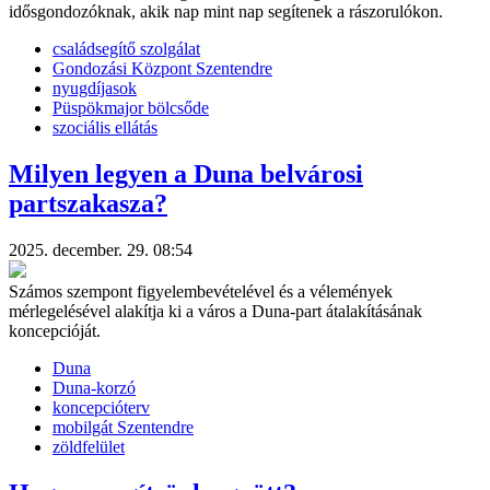
idősgondozóknak, akik nap mint nap segítenek a rászorulókon.
családsegítő szolgálat
Gondozási Központ Szentendre
nyugdíjasok
Püspökmajor bölcsőde
szociális ellátás
Milyen legyen a Duna belvárosi
partszakasza?
2025. december. 29. 08:54
Számos szempont figyelembevételével és a vélemények
mérlegelésével alakítja ki a város a Duna-part átalakításának
koncepcióját.
Duna
Duna-korzó
koncepcióterv
mobilgát Szentendre
zöldfelület