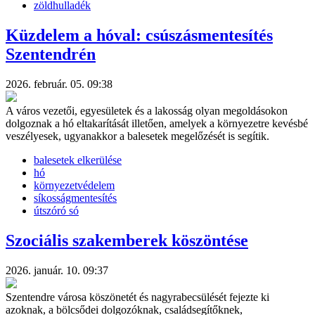
zöldhulladék
Küzdelem a hóval: csúszásmentesítés
Szentendrén
2026. február. 05. 09:38
A város vezetői, egyesületek és a lakosság olyan megoldásokon
dolgoznak a hó eltakarítását illetően, amelyek a környezetre kevésbé
veszélyesek, ugyanakkor a balesetek megelőzését is segítik.
balesetek elkerülése
hó
környezetvédelem
síkosságmentesítés
útszóró só
Szociális szakemberek köszöntése
2026. január. 10. 09:37
Szentendre városa köszönetét és nagyrabecsülését fejezte ki
azoknak, a bölcsődei dolgozóknak, családsegítőknek,