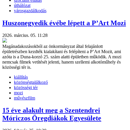
szociális ellátás
úthálózat
városgazdálkodás
Huszonegyedik évébe lépett a P’Art Mozi
2026. március. 05. 11:28
Magánadakozásokból az önkormányzat által felajánlott
épületrészben kezdték kialakítani és felépíteni a P’Art Mozit, ami
azóta is a Duna-korzó 25. szám alatti épületben működik. A mozi
nemcsak filmek vetítését jelenti, hanem szellemi alkotóműhely és
közösségi tér is.
kiállítás
közönségtalálkozó
közösségi tér
mozi
művészfilm
15 éve alakult meg a Szentendrei
Móriczos Öregdiákok Egyesülete