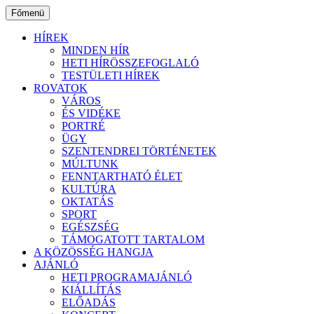
Ugrás
Főmenü
a
tartalomhoz
HÍREK
MINDEN HÍR
HETI HÍRÖSSZEFOGLALÓ
TESTÜLETI HÍREK
ROVATOK
VÁROS
ÉS VIDÉKE
PORTRÉ
ÜGY
SZENTENDREI TÖRTÉNETEK
MÚLTUNK
FENNTARTHATÓ ÉLET
KULTÚRA
OKTATÁS
SPORT
EGÉSZSÉG
TÁMOGATOTT TARTALOM
A KÖZÖSSÉG HANGJA
AJÁNLÓ
HETI PROGRAMAJÁNLÓ
KIÁLLÍTÁS
ELŐADÁS