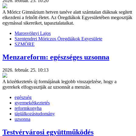
2026. február. 25. 10:20
A Móricz Gimnázium hetven tanéve alatt számtalan diáknak segített
elkezdeni a felnőtt életet. Az Öregdiákok Egyesületében megosztják
egymással sikereiket, tapasztalataikat.
Marosvölgyi Lajos
Szentendrei Móriczos Öregdiákok Egyesülete
SZMÖRE
Menzareform: egészséges uzsonna
2026. február. 25. 10:13
A közétkeztetés új formájának legjobb visszajelzése, hogy a
gyerekek elfogyasztják az uzsonnát a menzán.
egészség
gyermekétkeztetés
reformkonyha
táplálkozástudomány
uzsonna
Testvérvárosi együttműködés