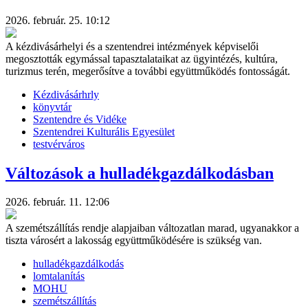
2026. február. 25. 10:12
A kézdivásárhelyi és a szentendrei intézmények képviselői
megosztották egymással tapasztalataikat az ügyintézés, kultúra,
turizmus terén, megerősítve a további együttműködés fontosságát.
Kézdivásárhrly
könyvtár
Szentendre és Vidéke
Szentendrei Kulturális Egyesület
testvérváros
Változások a hulladékgazdálkodásban
2026. február. 11. 12:06
A szemétszállítás rendje alapjaiban változatlan marad, ugyanakkor a
tiszta városért a lakosság együttműködésére is szükség van.
hulladékgazdálkodás
lomtalanítás
MOHU
szemétszállítás