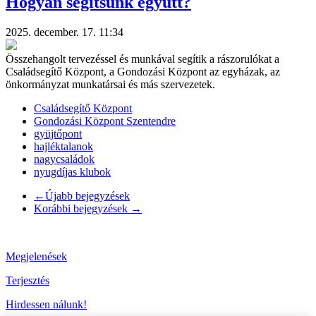
Hogyan segítsünk együtt?
2025. december. 17. 11:34
Összehangolt tervezéssel és munkával segítik a rászorulókat a
Családsegítő Központ, a Gondozási Központ az egyházak, az
önkormányzat munkatársai és más szervezetek.
Családsegítő Központ
Gondozási Központ Szentendre
gyüjtőpont
hajléktalanok
nagycsaládok
nyugdíjas klubok
←
Újabb bejegyzések
Korábbi bejegyzések
→
Megjelenések
Terjesztés
Hirdessen nálunk!