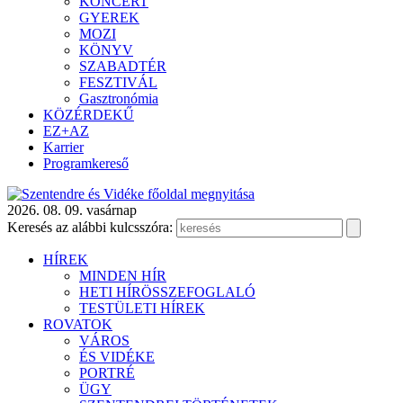
KONCERT
GYEREK
MOZI
KÖNYV
SZABADTÉR
FESZTIVÁL
Gasztronómia
KÖZÉRDEKŰ
EZ+AZ
Karrier
Programkereső
2026. 08. 09. vasárnap
Keresés az alábbi kulcsszóra:
HÍREK
MINDEN HÍR
HETI HÍRÖSSZEFOGLALÓ
TESTÜLETI HÍREK
ROVATOK
VÁROS
ÉS VIDÉKE
PORTRÉ
ÜGY