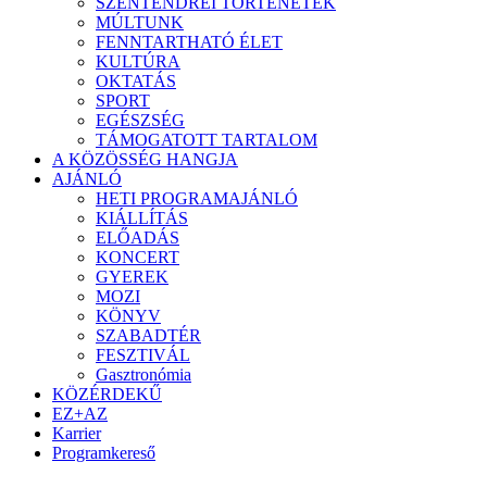
SZENTENDREI TÖRTÉNETEK
MÚLTUNK
FENNTARTHATÓ ÉLET
KULTÚRA
OKTATÁS
SPORT
EGÉSZSÉG
TÁMOGATOTT TARTALOM
A KÖZÖSSÉG HANGJA
AJÁNLÓ
HETI PROGRAMAJÁNLÓ
KIÁLLÍTÁS
ELŐADÁS
KONCERT
GYEREK
MOZI
KÖNYV
SZABADTÉR
FESZTIVÁL
Gasztronómia
KÖZÉRDEKŰ
EZ+AZ
Karrier
Programkereső