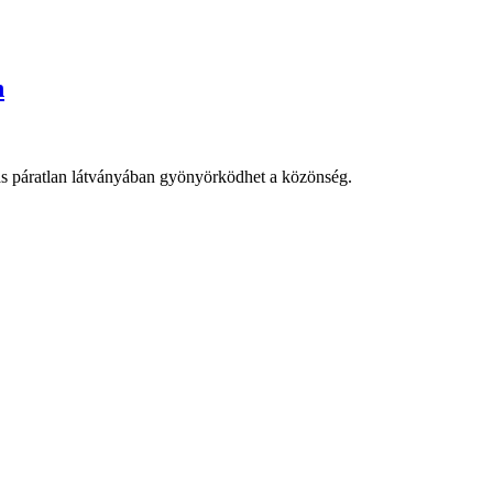
n
ás páratlan látványában gyönyörködhet a közönség.