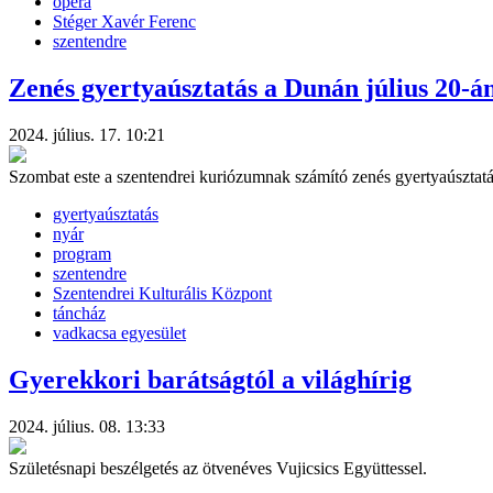
opera
Stéger Xavér Ferenc
szentendre
Zenés gyertyaúsztatás a Dunán július 20-á
2024. július. 17. 10:21
Szombat este a szentendrei kuriózumnak számító zenés gyertyaúsztat
gyertyaúsztatás
nyár
program
szentendre
Szentendrei Kulturális Központ
táncház
vadkacsa egyesület
Gyerekkori barátságtól a világhírig
2024. július. 08. 13:33
Születésnapi beszélgetés az ötvenéves Vujicsics Együttessel.