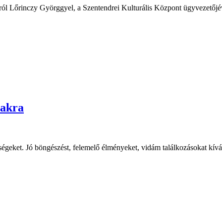
okról Lőrinczy Györggyel, a Szentendrei Kulturális Központ ügyvezetőjé
zakra
őségeket. Jó böngészést, felemelő élményeket, vidám találkozásokat kív