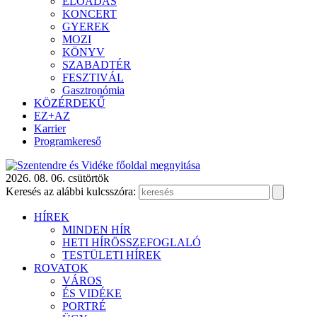
ELŐADÁS
KONCERT
GYEREK
MOZI
KÖNYV
SZABADTÉR
FESZTIVÁL
Gasztronómia
KÖZÉRDEKŰ
EZ+AZ
Karrier
Programkereső
2026. 08. 06. csütörtök
Keresés az alábbi kulcsszóra:
HÍREK
MINDEN HÍR
HETI HÍRÖSSZEFOGLALÓ
TESTÜLETI HÍREK
ROVATOK
VÁROS
ÉS VIDÉKE
PORTRÉ