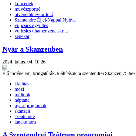
koncertek
művészportré
ötvenedik évforduló
Szentendre Éjjel-Nappal Nyitva
vujicsics együttes
vujicsics tihamér zeneiskola
zenekar
Nyár a Skanzenben
2024. július. 04. 10:26
Élő történelem, bringatúrák, kiállítások, a szentendrei Skanzen 75 hek
kiállítás
mozi
múltunk
néptánc
nyári programok
skanzen
szentendre
tánckultúra
A Szentendrei Teátrum programjai