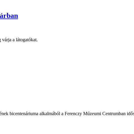
sárban
 várja a látogatókat.
ésének bicentenáriuma alkalmából a Ferenczy Múzeumi Centrumban idősza