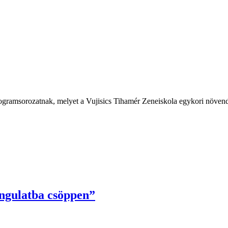
programsorozatnak, melyet a Vujisics Tihamér Zeneiskola egykori növen
ngulatba csöppen”