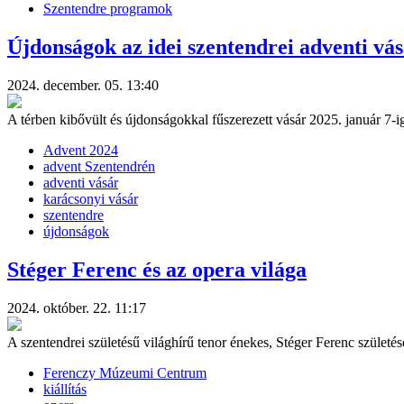
Szentendre programok
Újdonságok az idei szentendrei adventi vá
2024. december. 05. 13:40
A térben kibővült és újdonságokkal fűszerezett vásár 2025. január 7-ig
Advent 2024
advent Szentendrén
adventi vásár
karácsonyi vásár
szentendre
újdonságok
Stéger Ferenc és az opera világa
2024. október. 22. 11:17
A szentendrei születésű világhírű tenor énekes, Stéger Ferenc szület
Ferenczy Múzeumi Centrum
kiállítás