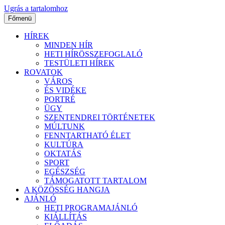
Ugrás a tartalomhoz
Főmenü
HÍREK
MINDEN HÍR
HETI HÍRÖSSZEFOGLALÓ
TESTÜLETI HÍREK
ROVATOK
VÁROS
ÉS VIDÉKE
PORTRÉ
ÜGY
SZENTENDREI TÖRTÉNETEK
MÚLTUNK
FENNTARTHATÓ ÉLET
KULTÚRA
OKTATÁS
SPORT
EGÉSZSÉG
TÁMOGATOTT TARTALOM
A KÖZÖSSÉG HANGJA
AJÁNLÓ
HETI PROGRAMAJÁNLÓ
KIÁLLÍTÁS