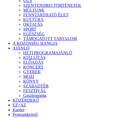
ÜGY
SZENTENDREI TÖRTÉNETEK
MÚLTUNK
FENNTARTHATÓ ÉLET
KULTÚRA
OKTATÁS
SPORT
EGÉSZSÉG
TÁMOGATOTT TARTALOM
A KÖZÖSSÉG HANGJA
AJÁNLÓ
HETI PROGRAMAJÁNLÓ
KIÁLLÍTÁS
ELŐADÁS
KONCERT
GYEREK
MOZI
KÖNYV
SZABADTÉR
FESZTIVÁL
Gasztronómia
KÖZÉRDEKŰ
EZ+AZ
Karrier
Programkereső