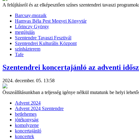
A felújításról és az elképesztően színes szentendrei tavaszi program
Barcsay-mozaik
Hamvas Béla Pest Megyei Könyvtár
Lőrinczy György
megújulás
Szentendre Tavaszi Fesztivál
Szentendrei Kulturális Központ
színházterem
Tafe
Szentendrei koncertajánló az adventi idős
2024. december. 05. 13:58
Összeállításunkban a teljesség igénye nélkül mutatunk be helyi lehet
Advent 2024
Advent 2024 Szentendre
betlehemes
jótékonyság
komolyzene
koncertajánló
koncertek