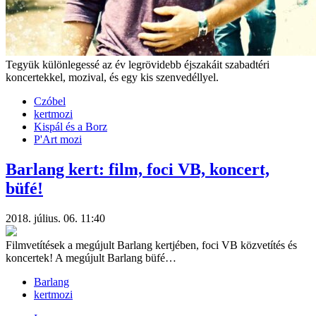
Tegyük különlegessé az év legrövidebb éjszakáit szabadtéri
koncertekkel, mozival, és egy kis szenvedéllyel.
Czóbel
kertmozi
Kispál és a Borz
P'Art mozi
Barlang kert: film, foci VB, koncert,
büfé!
2018. július. 06. 11:40
Filmvetítések a megújult Barlang kertjében, foci VB közvetítés és
koncertek! A megújult Barlang büfé…
Barlang
kertmozi