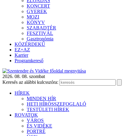
ELŐADÁS
KONCERT
GYEREK
MOZI
KÖNYV
SZABADTÉR
FESZTIVÁL
Gasztronómia
KÖZÉRDEKŰ
EZ+AZ
Karrier
Programkereső
2026. 08. 08. szombat
Keresés az alábbi kulcsszóra:
HÍREK
MINDEN HÍR
HETI HÍRÖSSZEFOGLALÓ
TESTÜLETI HÍREK
ROVATOK
VÁROS
ÉS VIDÉKE
PORTRÉ