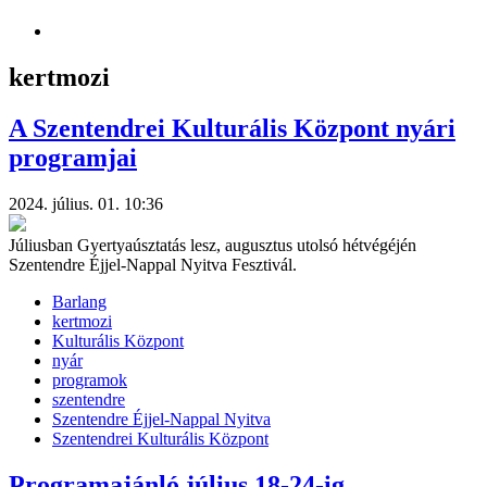
kertmozi
A Szentendrei Kulturális Központ nyári
programjai
2024. július. 01. 10:36
Júliusban Gyertyaúsztatás lesz, augusztus utolsó hétvégéjén
Szentendre Éjjel-Nappal Nyitva Fesztivál.
Barlang
kertmozi
Kulturális Központ
nyár
programok
szentendre
Szentendre Éjjel-Nappal Nyitva
Szentendrei Kulturális Központ
Programajánló július 18-24-ig