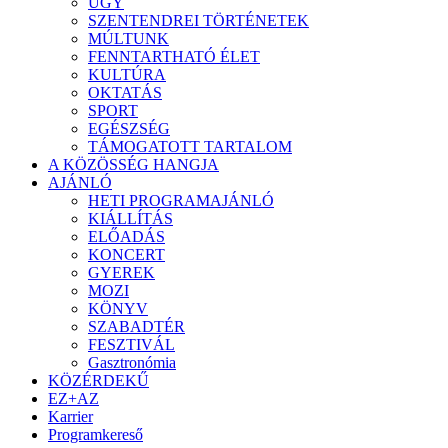
ÜGY
SZENTENDREI TÖRTÉNETEK
MÚLTUNK
FENNTARTHATÓ ÉLET
KULTÚRA
OKTATÁS
SPORT
EGÉSZSÉG
TÁMOGATOTT TARTALOM
A KÖZÖSSÉG HANGJA
AJÁNLÓ
HETI PROGRAMAJÁNLÓ
KIÁLLÍTÁS
ELŐADÁS
KONCERT
GYEREK
MOZI
KÖNYV
SZABADTÉR
FESZTIVÁL
Gasztronómia
KÖZÉRDEKŰ
EZ+AZ
Karrier
Programkereső