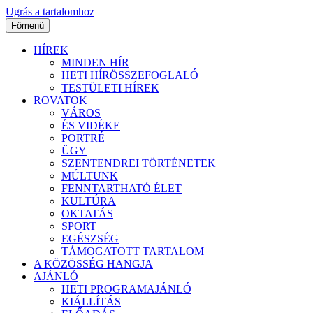
Ugrás a tartalomhoz
Főmenü
HÍREK
MINDEN HÍR
HETI HÍRÖSSZEFOGLALÓ
TESTÜLETI HÍREK
ROVATOK
VÁROS
ÉS VIDÉKE
PORTRÉ
ÜGY
SZENTENDREI TÖRTÉNETEK
MÚLTUNK
FENNTARTHATÓ ÉLET
KULTÚRA
OKTATÁS
SPORT
EGÉSZSÉG
TÁMOGATOTT TARTALOM
A KÖZÖSSÉG HANGJA
AJÁNLÓ
HETI PROGRAMAJÁNLÓ
KIÁLLÍTÁS