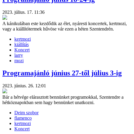
2023. július. 17. 11:36
A kánikulában este kezdődik az élet, nyáresti koncertek, kertmozi,
vagy a kiállítótermek hűvöse vár ezen a héten Szentendrén.
kertmozi
kiállítás
Koncert
larry
mozi
Programajánló június 27-től július 3-ig
2023. június. 26. 12:01
Bár a hétvége elárasztott bennünket programokkal, Szentendre a
hétköznapokban sem hagy bennünket unatkozni.
Deim szobor
flamenco
kertmozi
Koncert