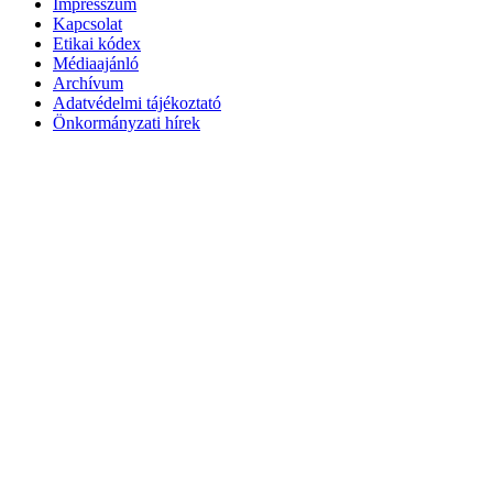
Impresszum
Kapcsolat
Etikai kódex
Médiaajánló
Archívum
Adatvédelmi tájékoztató
Önkormányzati hírek