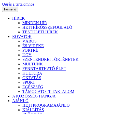
Ugrás a tartalomhoz
Főmenü
HÍREK
MINDEN HÍR
HETI HÍRÖSSZEFOGLALÓ
TESTÜLETI HÍREK
ROVATOK
VÁROS
ÉS VIDÉKE
PORTRÉ
ÜGY
SZENTENDREI TÖRTÉNETEK
MÚLTUNK
FENNTARTHATÓ ÉLET
KULTÚRA
OKTATÁS
SPORT
EGÉSZSÉG
TÁMOGATOTT TARTALOM
A KÖZÖSSÉG HANGJA
AJÁNLÓ
HETI PROGRAMAJÁNLÓ
KIÁLLÍTÁS