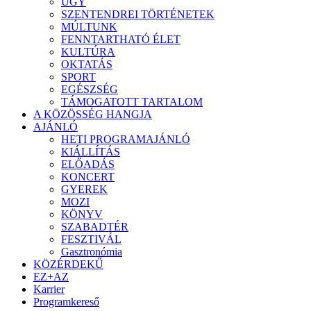
ÜGY
SZENTENDREI TÖRTÉNETEK
MÚLTUNK
FENNTARTHATÓ ÉLET
KULTÚRA
OKTATÁS
SPORT
EGÉSZSÉG
TÁMOGATOTT TARTALOM
A KÖZÖSSÉG HANGJA
AJÁNLÓ
HETI PROGRAMAJÁNLÓ
KIÁLLÍTÁS
ELŐADÁS
KONCERT
GYEREK
MOZI
KÖNYV
SZABADTÉR
FESZTIVÁL
Gasztronómia
KÖZÉRDEKŰ
EZ+AZ
Karrier
Programkereső