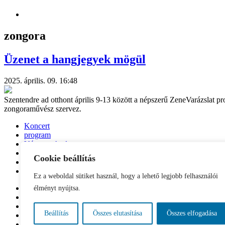
zongora
Üzenet a hangjegyek mögül
2025. április. 09. 16:48
Szentendre ad otthont április 9-13 között a népszerű ZeneVarázslat 
zongoraművész szervez.
Koncert
program
Várnagy Andrea
zene
Cookie beállítás
zenevarázslat
zongora
Ez a weboldal sütiket használ, hogy a lehető legjobb felhasználói
Impresszum
élményt nyújtsa.
Kapcsolat
Etikai kódex
Beállítás
Összes elutasítása
Összes elfogadása
Médiaajánló
Archívum