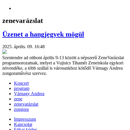
zenevarázslat
Üzenet a hangjegyek mögül
2025. április. 09. 16:48
Szentendre ad otthont április 9-13 között a népszerű ZeneVarázslat
programsorozatnak, melyet a Vujisics Tihamér Zeneiskola egykori
növendéke, a több szállal is városunkhoz kötődő Várnagy Andrea
zongoraművész szervez.
Koncert
program
Várnagy Andrea
zene
zenevarázslat
zongora
Impresszum
Kapcsolat
Etikai kódex