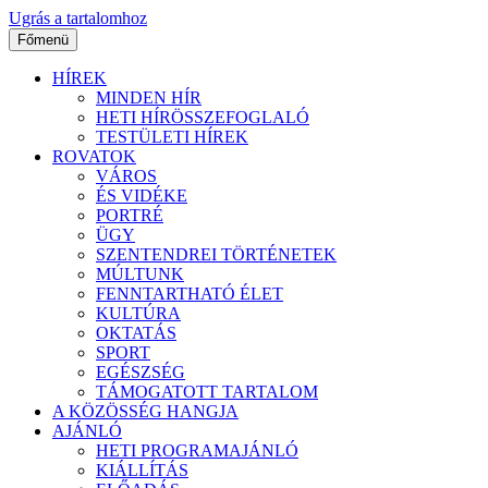
Ugrás a tartalomhoz
Főmenü
HÍREK
MINDEN HÍR
HETI HÍRÖSSZEFOGLALÓ
TESTÜLETI HÍREK
ROVATOK
VÁROS
ÉS VIDÉKE
PORTRÉ
ÜGY
SZENTENDREI TÖRTÉNETEK
MÚLTUNK
FENNTARTHATÓ ÉLET
KULTÚRA
OKTATÁS
SPORT
EGÉSZSÉG
TÁMOGATOTT TARTALOM
A KÖZÖSSÉG HANGJA
AJÁNLÓ
HETI PROGRAMAJÁNLÓ
KIÁLLÍTÁS