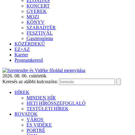
ELŐADÁS
KONCERT
GYEREK
MOZI
KÖNYV
SZABADTÉR
FESZTIVÁL
Gasztronómia
KÖZÉRDEKŰ
EZ+AZ
Karrier
Programkereső
2026. 08. 06. csütörtök
Keresés az alábbi kulcsszóra:
HÍREK
MINDEN HÍR
HETI HÍRÖSSZEFOGLALÓ
TESTÜLETI HÍREK
ROVATOK
VÁROS
ÉS VIDÉKE
PORTRÉ