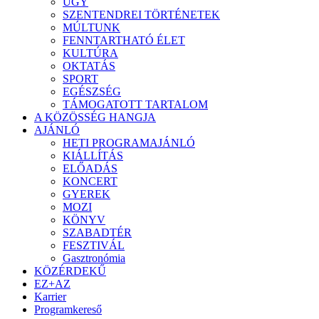
ÜGY
SZENTENDREI TÖRTÉNETEK
MÚLTUNK
FENNTARTHATÓ ÉLET
KULTÚRA
OKTATÁS
SPORT
EGÉSZSÉG
TÁMOGATOTT TARTALOM
A KÖZÖSSÉG HANGJA
AJÁNLÓ
HETI PROGRAMAJÁNLÓ
KIÁLLÍTÁS
ELŐADÁS
KONCERT
GYEREK
MOZI
KÖNYV
SZABADTÉR
FESZTIVÁL
Gasztronómia
KÖZÉRDEKŰ
EZ+AZ
Karrier
Programkereső