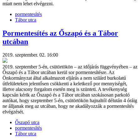
miatt nem lehet elvégezni.
pormentesítés
Tábor utca
Pormentesítés az Őszapó és a Tábor
utcában
2019. szeptember. 02. 16:00
2019. szeptember 5-én, csütörtökön – az időjárás függvényében – az
Őszapó és a Tábor utcában kerül sor pormentesítésre. Az
Önkormányzat által alkalmazott eljárás a nem szilárd burkolatú
útfelületeken jelentősen csökkenti a keletkező por mennyiségét,
illetve alacsony forgalom esetén meg is szünteti. A tevékenység
kapcsán kérik az Őszapó és a Tábor utcában szokásosan parkoló
autókat, hogy szeptember 5-én, csütörtökön hajnaltól délután 4 óráig
ne álljanak meg az utcában, hogy ne akadályozzák a pormentesítés
elvégzését.
Őszapó utca
pormentesítés
Tábor utca