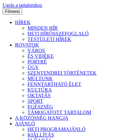
Ugrás a tartalomhoz
Főmenü
HÍREK
MINDEN HÍR
HETI HÍRÖSSZEFOGLALÓ
TESTÜLETI HÍREK
ROVATOK
VÁROS
ÉS VIDÉKE
PORTRÉ
ÜGY
SZENTENDREI TÖRTÉNETEK
MÚLTUNK
FENNTARTHATÓ ÉLET
KULTÚRA
OKTATÁS
SPORT
EGÉSZSÉG
TÁMOGATOTT TARTALOM
A KÖZÖSSÉG HANGJA
AJÁNLÓ
HETI PROGRAMAJÁNLÓ
KIÁLLÍTÁS