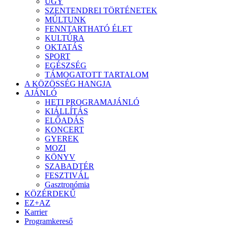
ÜGY
SZENTENDREI TÖRTÉNETEK
MÚLTUNK
FENNTARTHATÓ ÉLET
KULTÚRA
OKTATÁS
SPORT
EGÉSZSÉG
TÁMOGATOTT TARTALOM
A KÖZÖSSÉG HANGJA
AJÁNLÓ
HETI PROGRAMAJÁNLÓ
KIÁLLÍTÁS
ELŐADÁS
KONCERT
GYEREK
MOZI
KÖNYV
SZABADTÉR
FESZTIVÁL
Gasztronómia
KÖZÉRDEKŰ
EZ+AZ
Karrier
Programkereső