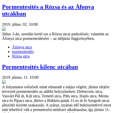
Pormentesítés a Rózsa és az Áfonya
utcákban
2019. július. 02. 10:00
Július 3-án, szerdán kerül sor a Rózsa utcai parkolósáv, valamint az
Áfonya utca pormentesítésére – az időjárás függvényében.
Áfonya utca
pormentesítés
Rózsa utca
Pormentesítés kilenc utcában
2019. június. 11. 10:00
A folyamatos esőzések miatt elmaradt a május végére, június elejére
tervezett pormentesítés az alábbi helyszíneken: Debreceni, utca,
Vasvári Pál út, Kút utca, Temető utca, Pilis utca, Hajós utca, Menta
utca és Pipacs utca, illetve a Bükkös-patak 11-es út és Szegedi utcai
játszótér közötti szakaszán. A száraz, nyárias idő beköszöntével most
már lehetővé vált a permetezési módszer alkalmazása, így június 11-