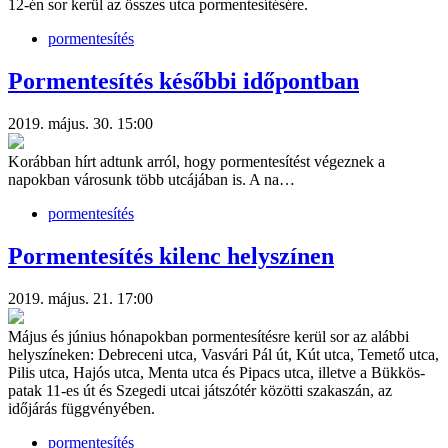
12-én sor kerül az összes utca pormentesítésére.
pormentesítés
Pormentesítés későbbi időpontban
2019. május. 30. 15:00
Korábban hírt adtunk arról, hogy pormentesítést végeznek a
napokban városunk több utcájában is. A na…
pormentesítés
Pormentesítés kilenc helyszínen
2019. május. 21. 17:00
Május és június hónapokban pormentesítésre kerül sor az alábbi
helyszíneken: Debreceni utca, Vasvári Pál út, Kút utca, Temető utca,
Pilis utca, Hajós utca, Menta utca és Pipacs utca, illetve a Bükkös-
patak 11-es út és Szegedi utcai játszótér közötti szakaszán, az
időjárás függvényében.
pormentesítés