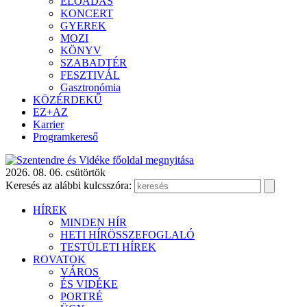
ELŐADÁS
KONCERT
GYEREK
MOZI
KÖNYV
SZABADTÉR
FESZTIVÁL
Gasztronómia
KÖZÉRDEKŰ
EZ+AZ
Karrier
Programkereső
2026. 08. 06. csütörtök
Keresés az alábbi kulcsszóra:
HÍREK
MINDEN HÍR
HETI HÍRÖSSZEFOGLALÓ
TESTÜLETI HÍREK
ROVATOK
VÁROS
ÉS VIDÉKE
PORTRÉ