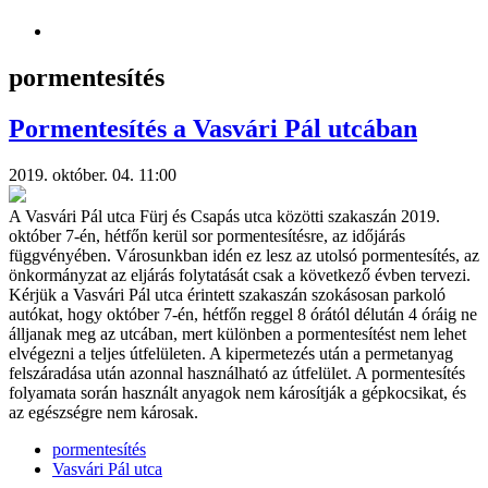
pormentesítés
Pormentesítés a Vasvári Pál utcában
2019. október. 04. 11:00
A Vasvári Pál utca Fürj és Csapás utca közötti szakaszán 2019.
október 7-én, hétfőn kerül sor pormentesítésre, az időjárás
függvényében. Városunkban idén ez lesz az utolsó pormentesítés, az
önkormányzat az eljárás folytatását csak a következő évben tervezi.
Kérjük a Vasvári Pál utca érintett szakaszán szokásosan parkoló
autókat, hogy október 7-én, hétfőn reggel 8 órától délután 4 óráig ne
álljanak meg az utcában, mert különben a pormentesítést nem lehet
elvégezni a teljes útfelületen. A kipermetezés után a permetanyag
felszáradása után azonnal használható az útfelület. A pormentesítés
folyamata során használt anyagok nem károsítják a gépkocsikat, és
az egészségre nem károsak.
pormentesítés
Vasvári Pál utca