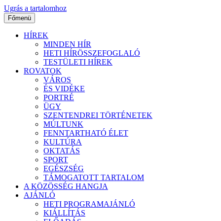
Ugrás a tartalomhoz
Főmenü
HÍREK
MINDEN HÍR
HETI HÍRÖSSZEFOGLALÓ
TESTÜLETI HÍREK
ROVATOK
VÁROS
ÉS VIDÉKE
PORTRÉ
ÜGY
SZENTENDREI TÖRTÉNETEK
MÚLTUNK
FENNTARTHATÓ ÉLET
KULTÚRA
OKTATÁS
SPORT
EGÉSZSÉG
TÁMOGATOTT TARTALOM
A KÖZÖSSÉG HANGJA
AJÁNLÓ
HETI PROGRAMAJÁNLÓ
KIÁLLÍTÁS