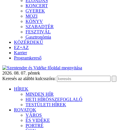
ELŐADÁS
KONCERT
GYEREK
MOZI
KÖNYV
SZABADTÉR
FESZTIVÁL
Gasztronómia
KÖZÉRDEKŰ
EZ+AZ
Karrier
Programkereső
2026. 08. 07. péntek
Keresés az alábbi kulcsszóra:
HÍREK
MINDEN HÍR
HETI HÍRÖSSZEFOGLALÓ
TESTÜLETI HÍREK
ROVATOK
VÁROS
ÉS VIDÉKE
PORTRÉ