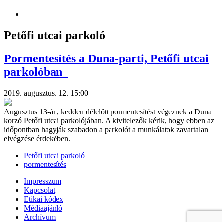
Petőfi utcai parkoló
Pormentesítés a Duna-parti, Petőfi utcai
parkolóban
2019. augusztus. 12. 15:00
Augusztus 13-án, kedden délelőtt pormentesítést végeznek a Duna
korzó Petőfi utcai parkolójában. A kivitelezők kérik, hogy ebben az
időpontban hagyják szabadon a parkolót a munkálatok zavartalan
elvégzése érdekében.
Petőfi utcai parkoló
pormentesítés
Impresszum
Kapcsolat
Etikai kódex
Médiaajánló
Archívum