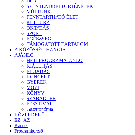
ÜGY
SZENTENDREI TÖRTÉNETEK
MÚLTUNK
FENNTARTHATÓ ÉLET
KULTÚRA
OKTATÁS
SPORT
EGÉSZSÉG
TÁMOGATOTT TARTALOM
A KÖZÖSSÉG HANGJA
AJÁNLÓ
HETI PROGRAMAJÁNLÓ
KIÁLLÍTÁS
ELŐADÁS
KONCERT
GYEREK
MOZI
KÖNYV
SZABADTÉR
FESZTIVÁL
Gasztronómia
KÖZÉRDEKŰ
EZ+AZ
Karrier
Programkereső