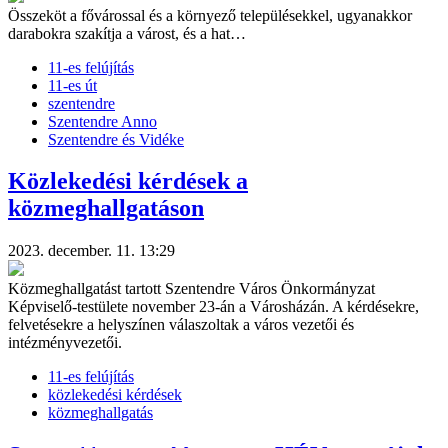
Összeköt a fővárossal és a környező településekkel, ugyanakkor
darabokra szakítja a várost, és a hat…
11-es felújítás
11-es út
szentendre
Szentendre Anno
Szentendre és Vidéke
Közlekedési kérdések a
közmeghallgatáson
2023. december. 11. 13:29
Közmeghallgatást tartott Szentendre Város Önkormányzat
Képviselő-testülete november 23-án a Városházán. A kérdésekre,
felvetésekre a helyszínen válaszoltak a város vezetői és
intézményvezetői.
11-es felújítás
közlekedési kérdések
közmeghallgatás