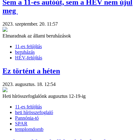
Sem a 11-es autóút, sem a HÉV nem újul
meg
2023. szeptember. 20. 11:57
Elmaradnak az állami beruházások
11-es felújítás
beruházás
HÉV-felújítás
Ez történt a héten
2023. augusztus. 18. 12:54
Heti hírösszefoglalónk augusztus 12-19-ig
11-es felújítás
heti hírösszefoglaló
Pannónia-tó
SPAR
templomdomb