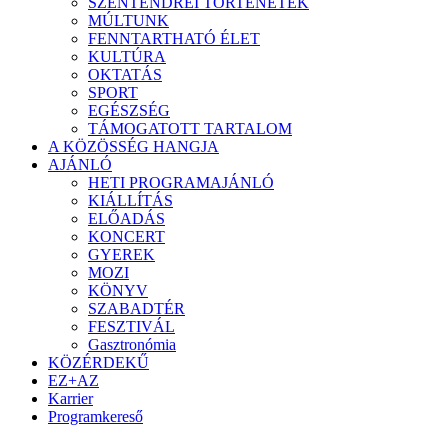
SZENTENDREI TÖRTÉNETEK
MÚLTUNK
FENNTARTHATÓ ÉLET
KULTÚRA
OKTATÁS
SPORT
EGÉSZSÉG
TÁMOGATOTT TARTALOM
A KÖZÖSSÉG HANGJA
AJÁNLÓ
HETI PROGRAMAJÁNLÓ
KIÁLLÍTÁS
ELŐADÁS
KONCERT
GYEREK
MOZI
KÖNYV
SZABADTÉR
FESZTIVÁL
Gasztronómia
KÖZÉRDEKŰ
EZ+AZ
Karrier
Programkereső