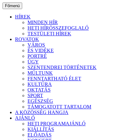
Ugrás
Főmenü
a
tartalomhoz
HÍREK
MINDEN HÍR
HETI HÍRÖSSZEFOGLALÓ
TESTÜLETI HÍREK
ROVATOK
VÁROS
ÉS VIDÉKE
PORTRÉ
ÜGY
SZENTENDREI TÖRTÉNETEK
MÚLTUNK
FENNTARTHATÓ ÉLET
KULTÚRA
OKTATÁS
SPORT
EGÉSZSÉG
TÁMOGATOTT TARTALOM
A KÖZÖSSÉG HANGJA
AJÁNLÓ
HETI PROGRAMAJÁNLÓ
KIÁLLÍTÁS
ELŐADÁS