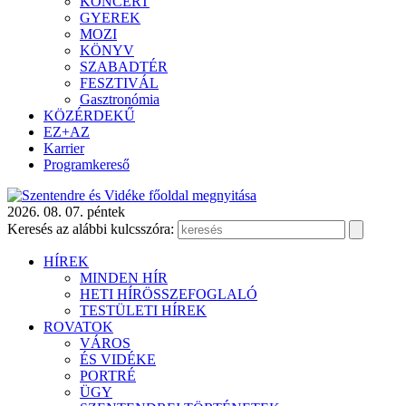
KONCERT
GYEREK
MOZI
KÖNYV
SZABADTÉR
FESZTIVÁL
Gasztronómia
KÖZÉRDEKŰ
EZ+AZ
Karrier
Programkereső
2026. 08. 07. péntek
Keresés az alábbi kulcsszóra:
HÍREK
MINDEN HÍR
HETI HÍRÖSSZEFOGLALÓ
TESTÜLETI HÍREK
ROVATOK
VÁROS
ÉS VIDÉKE
PORTRÉ
ÜGY