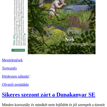
Megjelenések
Terjesztés
Hirdessen nálunk!
Olvasói postaláda
Sikeres szezont zárt a Dunakanyar SE
Minden korosztály és mindkét nem fejlődött és jól szerepelt a tizenöt