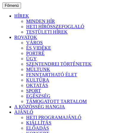
Ugrás
Főmenü
a
tartalomhoz
HÍREK
MINDEN HÍR
HETI HÍRÖSSZEFOGLALÓ
TESTÜLETI HÍREK
ROVATOK
VÁROS
ÉS VIDÉKE
PORTRÉ
ÜGY
SZENTENDREI TÖRTÉNETEK
MÚLTUNK
FENNTARTHATÓ ÉLET
KULTÚRA
OKTATÁS
SPORT
EGÉSZSÉG
TÁMOGATOTT TARTALOM
A KÖZÖSSÉG HANGJA
AJÁNLÓ
HETI PROGRAMAJÁNLÓ
KIÁLLÍTÁS
ELŐADÁS