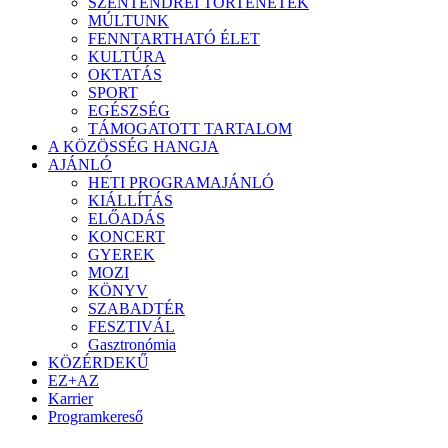
SZENTENDREI TÖRTÉNETEK
MÚLTUNK
FENNTARTHATÓ ÉLET
KULTÚRA
OKTATÁS
SPORT
EGÉSZSÉG
TÁMOGATOTT TARTALOM
A KÖZÖSSÉG HANGJA
AJÁNLÓ
HETI PROGRAMAJÁNLÓ
KIÁLLÍTÁS
ELŐADÁS
KONCERT
GYEREK
MOZI
KÖNYV
SZABADTÉR
FESZTIVÁL
Gasztronómia
KÖZÉRDEKŰ
EZ+AZ
Karrier
Programkereső