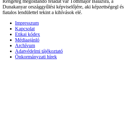
Rengeteg megoldandó feladat vár Tóthmajor Balázsra, a
Dunakanyar országgyűlési képviselőjére, aki képzettségegl és
fiatalos lendülettel tekint a kihívások elé.
Impresszum
Kapcsolat
Etikai kódex
Médiaajánló
Archívum
Adatvédelmi tájékoztató
Önkormányzati hírek