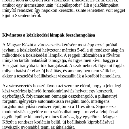
amikor egy áramszünet után “alapállapotba” állt a jelzőlámpákat
irányító rendszer, így napokon keresztül szinte lehetetlen volt reggel
kijutni Szentendréről.
Kívánatos a közlekedési lámpák összehangolása
A
Magyar Közút a városvezetés kérésére most épp ezzel próbál
javítani a közlekedési helyzeten: március 5-től a új rendszer alapján
működnek a közlekedési lámpák. A reggeli időszakban a főváros
irányába tartók haladását támogatja, és figyelmen kívül hagyja a
Visegrád irányába tartók hangolását. A szakmeberek figyelni fogják
milyen hatást ér el az új beállítás, és amennyiben nem válik be,
akkor a tesztelési beállításokat visszaállítják a korábbi hangolásra.
Az városvezetés hosszú távon azt szeretné elérni, hogy a jelenlegi
kézi vezérlést igénylő forgalomirányítás helyett egy korszerű,
egybefüggő, folyamatosan önmagát összehangoló, a pillanatnyi
forgalmi igényekre automatikusan reagálni tudó, intelligens
forgalomirányítási rendszer épüljön ki a 11-es úton. Sajnos ez a
modernizálás egyelőre nem valósulhat meg – mivel a felújítással
együtt épülne ki, amelyre nincs forrás –, így egyelőre a Magyar
Közút a rendszer korlátain belül, új beállítások kipróbálásával
igyekszik gyorsabbá tenni az áthaladást.