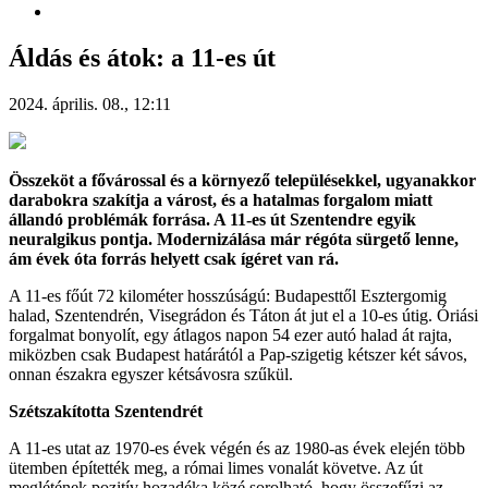
Áldás és átok: a 11-es út
2024. április. 08., 12:11
Összeköt a fővárossal és a környező településekkel, ugyanakkor
darabokra szakítja a várost, és a hatalmas forgalom miatt
állandó problémák forrása. A 11-es út Szentendre egyik
neuralgikus pontja. Modernizálása már régóta sürgető lenne,
ám évek óta forrás helyett csak ígéret van rá.
A 11-es főút 72 kilométer hosszúságú: Budapesttől Esztergomig
halad, Szentendrén, Visegrádon és Táton át jut el a 10-es útig. Óriási
forgalmat bonyolít, egy átlagos napon 54 ezer autó halad át rajta,
miközben csak Budapest határától a Pap-szigetig kétszer két sávos,
onnan északra egyszer kétsávosra szűkül.
Szétszakította Szentendrét
A 11-es utat az 1970-es évek végén és az 1980-as évek elején több
ütemben építették meg, a római limes vonalát követve. Az út
meglétének pozitív hozadéka közé sorolható, hogy összefűzi az