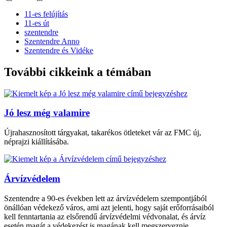
11-es felújítás
11-es út
szentendre
Szentendre Anno
Szentendre és Vidéke
További cikkeink a témában
Jó lesz még valamire
Újrahasznosított tárgyakat, takarékos ötleteket vár az FMC új,
néprajzi kiállításába.
Árvízvédelem
Szentendre a 90-es években lett az árvízvédelem szempontjából
önállóan védekező város, ami azt jelenti, hogy saját erőforrásaiból
kell fenntartania az elsőrendű árvízvédelmi védvonalat, és árvíz
esetén magát a védekezést is magának kell megszerveznie.