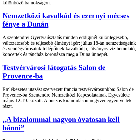
különböző bajnokságon.
Nemzetközi kavalkád és ezernyi mécses
fénye a Dunán
A szentendrei Gyertyaúsztatás minden eddiginél különlegesebb,
változatosabb és teljesebb élményt ígér: július 18-án nemzetiségeink
és vendégvárosaink fellépőinek kavalkádja, látványos vízibemutató,
koncertek és táncház koronázza meg a Duna ünnepét.
Testvérvárosi látogatás Salon de
Provence-ba
Emlékezetes utazást szervezett francia testvérvárosunkba: Salon de
Provence-ba Szentendre Nemzetközi Kapcsolatainak Egyesülete
május 12-19. között. A buszos kiránduláson negyvenegyen vettek
részt.
„A bizalommal nagyon óvatosan kell
bánni”