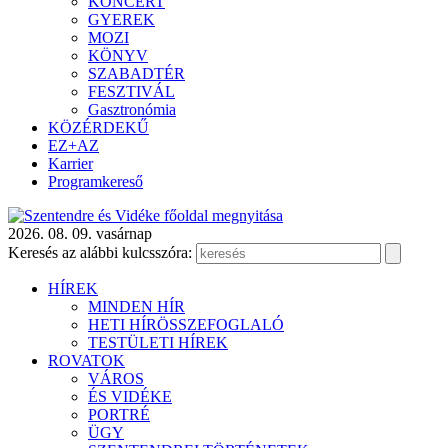
KONCERT
GYEREK
MOZI
KÖNYV
SZABADTÉR
FESZTIVÁL
Gasztronómia
KÖZÉRDEKŰ
EZ+AZ
Karrier
Programkereső
2026. 08. 09. vasárnap
Keresés az alábbi kulcsszóra:
HÍREK
MINDEN HÍR
HETI HÍRÖSSZEFOGLALÓ
TESTÜLETI HÍREK
ROVATOK
VÁROS
ÉS VIDÉKE
PORTRÉ
ÜGY