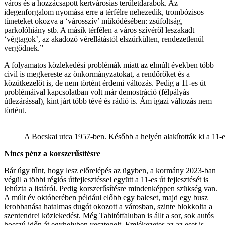
város és a hozzácsapott kertvárosias területdarabok. Az
idegenforgalom nyomása erre a térfélre nehezedik, trombózisos
tüneteket okozva a ‘városszív’ működésében: zsúfoltság,
parkolóhiány stb. A másik térfélen a város szívéről leszakadt
‘végtagok’, az akadozó vérellátástól elszürkülten, rendezetlenül
vergődnek.”
A folyamatos közlekedési problémák miatt az elmúlt években több
civil is megkereste az önkormányzatokat, a rendőrőket és a
közútkezelőt is, de nem történt érdemi változás. Pedig a 11-es út
problémáival kapcsolatban volt már demostráció (félpályás
útlezárással), kint járt több tévé és rádió is. Ám igazi változás nem
történt.
A Bocskai utca 1957-ben. Később a helyén alakították ki a 11-e
Nincs pénz a korszerűsítésre
Bár úgy tűnt, hogy lesz előrelépés az ügyben, a kormány 2023-ban
végül a többi régiós útfejlesztéssel együtt a 11-es út fejlesztését is
lehúzta a listáról. Pedig korszerűsítésre mindenképpen szükség van.
A múlt év októberében például előbb egy baleset, majd egy busz
lerobbanása hatalmas dugót okozott a városban, szinte blokkolta a
szentendrei közlekedést. Még Tahitótfaluban is állt a sor, sok autós
hosszú időn át egyhelyben vesztegelt. Emlékezetes az az eset is,