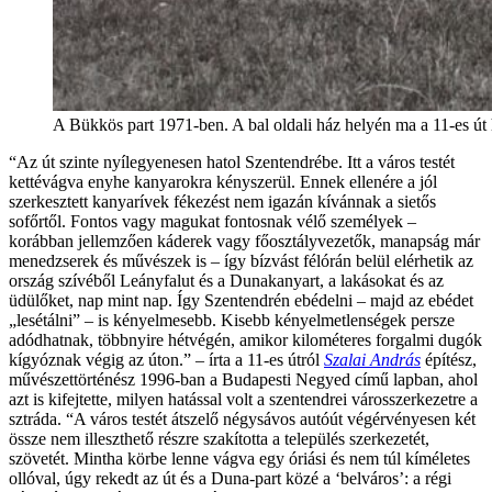
A Bükkös part 1971-ben. A bal oldali ház helyén ma a 11-es út
“Az út szinte nyílegyenesen hatol Szentendrébe. Itt a város testét
kettévágva enyhe kanyarokra kényszerül. Ennek ellenére a jól
szerkesztett kanyarívek fékezést nem igazán kívánnak a sietős
sofőrtől. Fontos vagy magukat fontosnak vélő személyek –
korábban jellemzően káderek vagy főosztályvezetők, manapság már
menedzserek és művészek is – így bízvást félórán belül elérhetik az
ország szívéből Leányfalut és a Dunakanyart, a lakásokat és az
üdülőket, nap mint nap. Így Szentendrén ebédelni – majd az ebédet
„lesétálni” – is kényelmesebb. Kisebb kényelmetlenségek persze
adódhatnak, többnyire hétvégén, amikor kilométeres forgalmi dugók
kígyóznak végig az úton.” – írta a 11-es útról
Szalai András
építész,
művészettörténész 1996-ban a Budapesti Negyed című lapban, ahol
azt is kifejtette, milyen hatással volt a szentendrei városszerkezetre a
sztráda. “A város testét átszelő négysávos autóút végérvényesen két
össze nem illeszthető részre szakította a település szerkezetét,
szövetét. Mintha körbe lenne vágva egy óriási és nem túl kíméletes
ollóval, úgy rekedt az út és a Duna-part közé a ‘belváros’: a régi