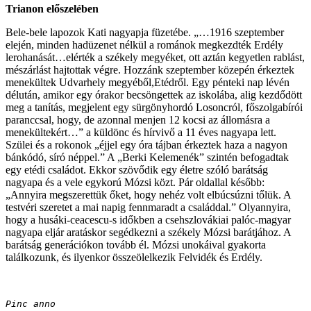
Trianon előszelében
Bele-bele lapozok Kati nagyapja füzetébe. „…1916 szeptember
elején, minden hadüzenet nélkül a románok megkezdték Erdély
lerohanását…elérték a székely megyéket, ott aztán kegyetlen rablást,
mészárlást hajtottak végre. Hozzánk szeptember közepén érkeztek
menekültek Udvarhely megyéből,Etédről. Egy pénteki nap lévén
délután, amikor egy órakor becsöngettek az iskolába, alig kezdődött
meg a tanítás, megjelent egy sürgönyhordó Losoncról, főszolgabírói
paranccsal, hogy, de azonnal menjen 12 kocsi az állomásra a
menekültekért…” a küldönc és hírvivő a 11 éves nagyapa lett.
Szülei és a rokonok „éjjel egy óra tájban érkeztek haza a nagyon
bánkódó, síró néppel.” A „Berki Kelemenék” szintén befogadtak
egy etédi családot. Ekkor szövődik egy életre szóló barátság
nagyapa és a vele egykorú Mózsi közt. Pár oldallal később:
„Annyira megszerettük őket, hogy nehéz volt elbúcsúzni tőlük. A
testvéri szeretet a mai napig fennmaradt a családdal.” Olyannyira,
hogy a husáki-ceacescu-s időkben a csehszlovákiai palóc-magyar
nagyapa eljár aratáskor segédkezni a székely Mózsi barátjához. A
barátság generációkon tovább él. Mózsi unokáival gyakorta
találkozunk, és ilyenkor összeölelkezik Felvidék és Erdély.
Pinc anno