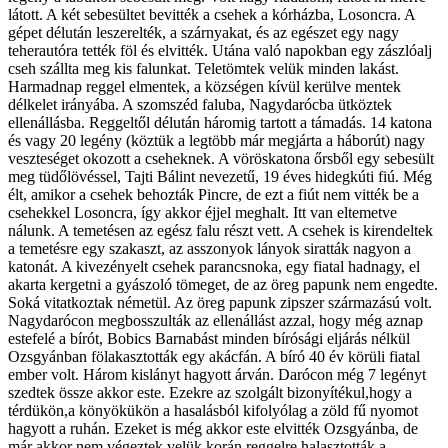
látott. A két sebesültet bevitték a csehek a kórházba, Losoncra. A
gépet délután leszerelték, a szárnyakat, és az egészet egy nagy
teherautóra tették föl és elvitték. Utána való napokban egy zászlóalj
cseh szállta meg kis falunkat. Teletömtek velük minden lakást.
Harmadnap reggel elmentek, a községen kívül kerülve mentek
délkelet irányába. A szomszéd faluba, Nagydarócba ütköztek
ellenállásba. Reggeltől délután háromig tartott a támadás. 14 katona
és vagy 20 legény (köztük a legtöbb már megjárta a háborút) nagy
veszteséget okozott a cseheknek. A vöröskatona őrsből egy sebesült
meg tüdőlövéssel, Tajti Bálint nevezetű, 19 éves hidegkúti fiú. Még
élt, amikor a csehek behozták Pincre, de ezt a fiút nem vitték be a
csehekkel Losoncra, így akkor éjjel meghalt. Itt van eltemetve
nálunk. A temetésen az egész falu részt vett. A csehek is kirendeltek
a temetésre egy szakaszt, az asszonyok lányok siratták nagyon a
katonát. A kivezényelt csehek parancsnoka, egy fiatal hadnagy, el
akarta kergetni a gyászoló tömeget, de az öreg papunk nem engedte.
Soká vitatkoztak németül. Az öreg papunk zipszer származású volt.
Nagydarócon megbosszulták az ellenállást azzal, hogy még aznap
estefelé a bírót, Bobics Barnabást minden bírósági eljárás nélkül
Ozsgyánban fölakasztották egy akácfán. A bíró 40 év körüli fiatal
ember volt. Három kislányt hagyott árván. Darócon még 7 legényt
szedtek össze akkor este. Ezekre az szolgált bizonyítékul,hogy a
térdükön,a könyökükön a hasalásból kifolyólag a zöld fű nyomot
hagyott a ruhán. Ezeket is még akkor este elvitték Ozsgyánba, de
már akkor nem végeztek velük,korán reggelre halasztották a