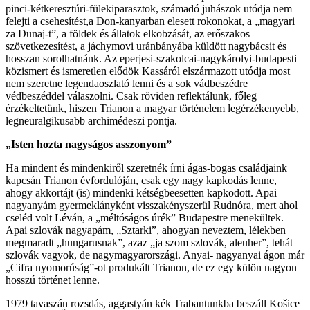
pinci-kétkeresztúri-fülekiparasztok, számadó juhászok utódja nem
felejti a csehesítést,a Don-kanyarban elesett rokonokat, a „magyari
za Dunaj-t”, a földek és állatok elkobzását, az erőszakos
szövetkezesítést, a jáchymovi uránbányába küldött nagybácsit és
hosszan sorolhatnánk. Az eperjesi-szakolcai-nagykárolyi-budapesti
közismert és ismeretlen elődök Kassáról elszármazott utódja most
nem szeretne legendaoszlató lenni és a sok vádbeszédre
védbeszéddel válaszolni. Csak röviden reflektálunk, főleg
érzékeltetünk, hiszen Trianon a magyar történelem legérzékenyebb,
legneuralgikusabb archimédeszi pontja.
„Isten hozta nagyságos asszonyom”
Ha mindent és mindenkiről szeretnék írni ágas-bogas családjaink
kapcsán Trianon évfordulóján, csak egy nagy kapkodás lenne,
ahogy akkortájt (is) mindenki kétségbeesetten kapkodott. Apai
nagyanyám gyermeklányként visszakényszerül Rudnóra, mert ahol
cseléd volt Léván, a „méltóságos úrék” Budapestre menekültek.
Apai szlovák nagyapám, „Sztarki”, ahogyan neveztem, lélekben
megmaradt „hungarusnak”, azaz „ja szom szlovák, aleuher”, tehát
szlovák vagyok, de nagymagyarországi. Anyai- nagyanyai ágon már
„Cifra nyomorúság”-ot produkált Trianon, de ez egy külön nagyon
hosszú történet lenne.
1979 tavaszán rozsdás, aggastyán kék Trabantunkba beszáll Košice