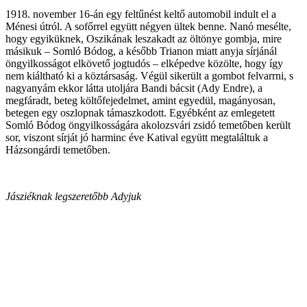
1918. november 16-án egy feltűnést keltő automobil indult el a
Ménesi útról. A sofőrrel együtt négyen ültek benne. Nanó mesélte,
hogy egyiküknek, Oszikának leszakadt az öltönye gombja, mire
másikuk – Somló Bódog, a később Trianon miatt anyja sírjánál
öngyilkosságot elkövető jogtudós – elképedve közölte, hogy így
nem kiáltható ki a köztársaság. Végül sikerült a gombot felvarrni, s
nagyanyám ekkor látta utoljára Bandi bácsit (Ady Endre), a
megfáradt, beteg költőfejedelmet, amint egyedül, magányosan,
betegen egy oszlopnak támaszkodott. Egyébként az emlegetett
Somló Bódog öngyilkosságára akolozsvári zsidó temetőben került
sor, viszont sírját jó harminc éve Katival együtt megtaláltuk a
Házsongárdi temetőben.
Jásziéknak legszeretőbb Adyjuk