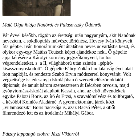
Máté Olga fotója Nanóról és Palasovszky Ödönről
Pár évvel később, rögtön az érettségi után nagyanyám, akit Nanónak
neveztem, a sokdioptriás művészettörténész, Hevesy Iván könyveit
írta gépbe. Iván honoráriumként általában heves udvarlásba kezd, és
olykor egy-egy Mattiss Teutsch képet ajándékoz neki. Ő gépelte
apja kérésére a Károlyi kormány jegyzőkönyveit, fontos
végrendeleteket, s a II. világháború után szintén „gépíró-
kisasszonyoskodott”. Ő gépelte Fábry Zoltán hontalanság évei alatt
írott naplóját, és rendezte Szabó Ervin módszerrel könyvtárát. Volt
végzettsége is: édesanyja iskolájában ő szerzett először oktatói
diplomát, de tanult három szemeszteren át Bécsben orvosin, majd
gyógytornász-iskolát alapított Kassán, ahol az első növendékek
egyike Palotai Boris, az író és Erzsi, a szavalóművész és tollforgató,
a későbbi Komlós Aladárné. A gyermektornára járók közt
„villamosozik” Boris fiacskája is, azaz Bacsó Péter, akiből
filmrendező lett és az irodalmár Mihályi Gábor.
Pátzay lappangó szobra Jászi Viktorról