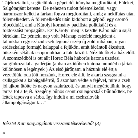
Tájékoztattuk, segítettünk a gépet dél irányba megfordítani, Füleket,
Salgótarjánt kereste. De nehezen tudott felemelkedni, vagy
háromszor kellett a farkán fogva megfordítani, amíg a nekifutás után
fölemelkedett. A fölemelkedés után kidobott a gépből egy csomó
röpcédulát, ami a Károlyi kormány pacifista politikáját és a
földosztást propagálta. Ezt Károlyi meg is kezdte Kápolnán a saját
birtokán. Ez pénteki nap volt. Másnap estefelé megjelent a
falunkban egy század cseh legionár szép új zöld ruhában, olyan
erdészkalap formájú kalappal a fejükön, amit fácántoll ékesített,
büszkén sétáltak csoportokban a falu között. Néztük őket a ház előtt.
A szomszédból is ott állt Horec Béla háborús katona tizedesi
rangfokozattal a gallérján (abban az időben katona mundérba jártak
különösen a legények ).Az első járőr,ami a házunk elé ért,a
vezetőjük, oda jött hozzánk, Horec elé állt, le akarta szaggatni a
csillagokat a kabátgallérról, ő azonban védte a fejével, mire a cseh
jól ajkon ütötte és nagyon szakrázott, és annyit megértettünk, hogy
tartsa föl a fejét. Szegény bűnös csont-csillagocskák bűnhődtek, be
lettek taposva a sárba. Így indult a mi csehszlovák
állampolgárságunk…”
Részlet Kati nagyapjának visszaemlékezéseiből (3)
*