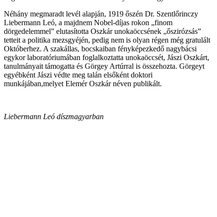
Néhány megmaradt levél alapján, 1919 őszén Dr. Szentlőrinczy
Liebermann Leó, a majdnem Nobel-díjas rokon „finom
dörgedelemmel” elutasította Oszkár unokaöccsének „őszirózsás”
tetteit a politika mezsgyéjén, pedig nem is olyan régen még gratulált
Októberhez. A szakállas, bocskaiban fényképezkedő nagybácsi
egykor laboratóriumában foglalkoztatta unokaöccsét, Jászi Oszkárt,
tanulmányait támogatta és Görgey Artúrral is összehozta. Görgeyt
egyébként Jászi védte meg talán elsőként doktori
munkájában,melyet Elemér Oszkár néven publikált.
Liebermann Leó díszmagyarban