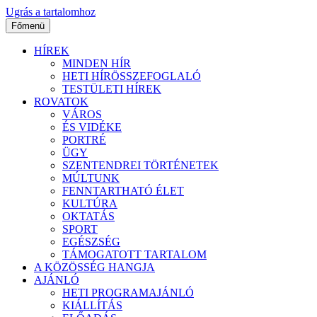
Ugrás a tartalomhoz
Főmenü
HÍREK
MINDEN HÍR
HETI HÍRÖSSZEFOGLALÓ
TESTÜLETI HÍREK
ROVATOK
VÁROS
ÉS VIDÉKE
PORTRÉ
ÜGY
SZENTENDREI TÖRTÉNETEK
MÚLTUNK
FENNTARTHATÓ ÉLET
KULTÚRA
OKTATÁS
SPORT
EGÉSZSÉG
TÁMOGATOTT TARTALOM
A KÖZÖSSÉG HANGJA
AJÁNLÓ
HETI PROGRAMAJÁNLÓ
KIÁLLÍTÁS