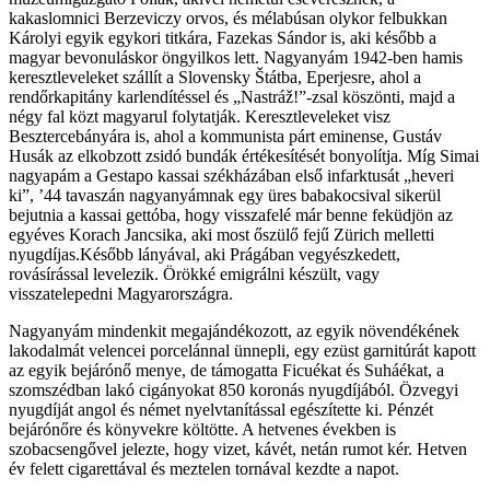
kakaslomnici Berzeviczy orvos, és mélabúsan olykor felbukkan
Károlyi egyik egykori titkára, Fazekas Sándor is, aki később a
magyar bevonuláskor öngyilkos lett. Nagyanyám 1942-ben hamis
keresztleveleket szállít a Slovensky Štátba, Eperjesre, ahol a
rendőrkapitány karlendítéssel és „Nastráž!”-zsal köszönti, majd a
négy fal közt magyarul folytatják. Keresztleveleket visz
Besztercebányára is, ahol a kommunista párt eminense, Gustáv
Husák az elkobzott zsidó bundák értékesítését bonyolítja. Míg Simai
nagyapám a Gestapo kassai székházában első infarktusát „heveri
ki”, ’44 tavaszán nagyanyámnak egy üres babakocsival sikerül
bejutnia a kassai gettóba, hogy visszafelé már benne feküdjön az
egyéves Korach Jancsika, aki most őszülő fejű Zürich melletti
nyugdíjas.Később lányával, aki Prágában vegyészkedett,
rovásírással levelezik. Örökké emigrálni készült, vagy
visszatelepedni Magyarországra.
Nagyanyám mindenkit megajándékozott, az egyik növendékének
lakodalmát velencei porcelánnal ünnepli, egy ezüst garnitúrát kapott
az egyik bejárónő menye, de támogatta Ficuékat és Suháékat, a
szomszédban lakó cigányokat 850 koronás nyugdíjából. Özvegyi
nyugdíját angol és német nyelvtanítással egészítette ki. Pénzét
bejárónőre és könyvekre költötte. A hetvenes években is
szobacsengővel jelezte, hogy vizet, kávét, netán rumot kér. Hetven
év felett cigarettával és meztelen tornával kezdte a napot.