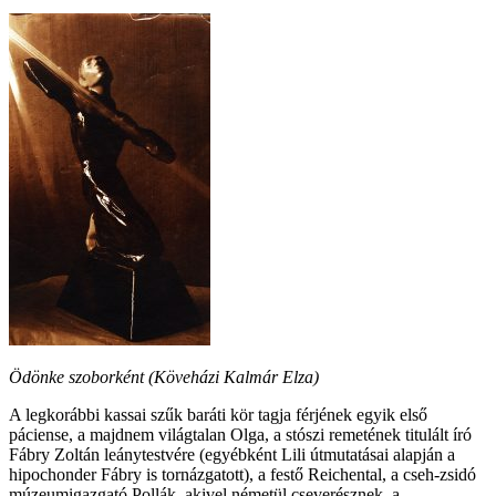
Ödönke szoborként (Köveházi Kalmár Elza)
A legkorábbi kassai szűk baráti kör tagja férjének egyik első
páciense, a majdnem világtalan Olga, a stószi remetének titulált író
Fábry Zoltán leánytestvére (egyébként Lili útmutatásai alapján a
hipochonder Fábry is tornázgatott), a festő Reichental, a cseh-zsidó
múzeumigazgató Pollák, akivel németül cseverésznek, a