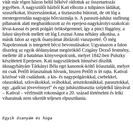
vitát már régen házon belül békévé oldottuk az összetartozás
jegyében. A nagyszülői házból Kati elhozta a tulipános ládákat,
szuszékokat, lószerszámokat, a tisztaszoba bútorait, de ott lóg a
mestergerendán nagyapja bőrcsizmája is. A paraszti-juhász stafírung
pillanatok alatt megbarátkozott az én eperjesi-nagykárolyi-szakolcai-
lévai-kassai és pesti polgári örökségemmel, így a pinci függöny, a
falusi tányérok mellett ott lóg Lesznai Anna néhány alkotása, a
másik falon az egyik ősanyámat ábrázoló viaszportré. Ő még
Napoleonnak is integetett bécsi bevonulásakor. Ugyanazon a falon
díszeleg az egyik dédanyámat megörökítő Czigány Dezső festmény,
mellette áll a hatalmas könyvespolcunk, melyet 1842-ben Pulszky
készíttetett Eperjesen. Kati nagyszüleinek hímzései díszítik
üknagybátyám Tárkányi Béla egri kanonok-költő íróasztalát, melyet
mi csak Petőfi íróasztalnak hívunk, hiszen Petőfi is írt rajta. Katival
közössé vált családunk. a kis- és nagypolgárokkal, csehekkel,
olaszokkal, szlovákokkal, svábokkal, arisztokratákkal, parasztokkal,
egy „galíciai jövevénnyel” és egy juhászdinasztia széplelkű lányával
– Katival – vérfrissült rokonságot a 20. század történelmi és lelki
viharainak nem sikerült teljesen elpusztítania.
Egyik ősanyám és húga