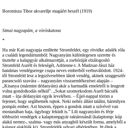
Boromisza Tibor akvarellje magáért beszél (1919)
Simai nagyapám, a vöröskatona
*
Ha már Kati nagyapja említette Stromfeldet, egy rövidke adalék róla
a családi legendáriumból: Nagyanyám különlegesen szerette és
tisztelte a kalapgyár alkalmazottját, a zsebóráját elzálogosító
Stromfeld Aurélt és feleségét, Adrienne-t. A Madzsar-Jászi ház
hatalmas vendégserege csupa neves emberből verbuválódott. 1924-
től Stromfeld lesz a legszívesebben látott vendég, akinek szuggesztív
parancsoló szavára – nagyanyám visszaemlékezései alapján –
„Kisanya (mármint dédanyám) akár a harmadik emeletről is leugrott
volna gondolkodás nélkül”. „Sokat szomorkodom Aurél bácsiék
miatt – írja dédanyám egyik levelében. – Éjjel-nappal töröm a
fejemet, hogy segíthetnék rajtok. Neki nehéz állást találni, bármilyen
pompás ember. Azt hiszem, éppen a gondok miatt a szívével van
mostanában baja, úgyhogy feküdt is.” Lili nagyanyám és férje
többszöri vendégek a kalaptompgyár raktárosánál (kalaptomp: kúp
alakú nemez-, szalma- vagy más anyagból készült forma, amelyből a
kalapot alakítják ki), Stromfeldék udvari albérletében. Itt éltek a