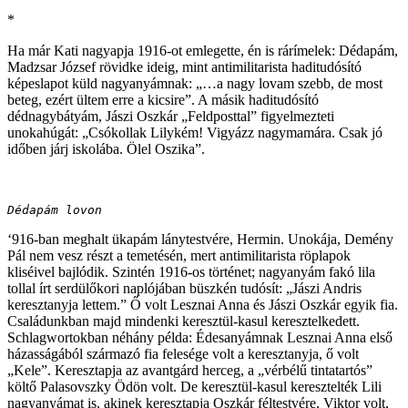
­*
Ha már Kati nagyapja 1916-ot emlegette, én is rárímelek: Dédapám,
Madzsar József rövidke ideig, mint antimilitarista haditudósító
képeslapot küld nagyanyámnak: „…a nagy lovam szebb, de most
beteg, ezért ültem erre a kicsire”. A másik haditudósító
dédnagybátyám, Jászi Oszkár „Feldposttal” figyelmezteti
unokahúgát: „Csókollak Lilykém! Vigyázz nagymamára. Csak jó
időben járj iskolába. Ölel Oszika”.
Dédapám lovon
‘916-ban meghalt ükapám lánytestvére, Hermin. Unokája, Demény
Pál nem vesz részt a temetésén, mert antimilitarista röplapok
kliséivel bajlódik. Szintén 1916-os történet; nagyanyám fakó lila
tollal írt serdülőkori naplójában büszkén tudósít: „Jászi Andris
keresztanyja lettem.” Ő volt Lesznai Anna és Jászi Oszkár egyik fia.
Családunkban majd mindenki keresztül-kasul keresztelkedett.
Schlagwortokban néhány példa: Édesanyámnak Lesznai Anna első
házasságából származó fia felesége volt a keresztanyja, ő volt
„Kele”. Keresztapja az avantgárd herceg, a „vérbélű tintatartós”
költő Palasovszky Ödön volt. De keresztül-kasul keresztelték Lili
nagyanyámat is, akinek keresztapja Oszkár féltestvére, Viktor volt,