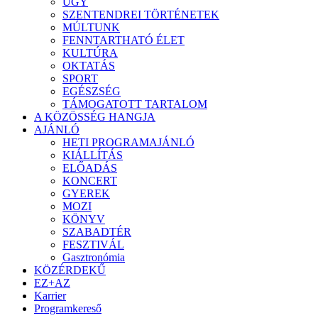
ÜGY
SZENTENDREI TÖRTÉNETEK
MÚLTUNK
FENNTARTHATÓ ÉLET
KULTÚRA
OKTATÁS
SPORT
EGÉSZSÉG
TÁMOGATOTT TARTALOM
A KÖZÖSSÉG HANGJA
AJÁNLÓ
HETI PROGRAMAJÁNLÓ
KIÁLLÍTÁS
ELŐADÁS
KONCERT
GYEREK
MOZI
KÖNYV
SZABADTÉR
FESZTIVÁL
Gasztronómia
KÖZÉRDEKŰ
EZ+AZ
Karrier
Programkereső