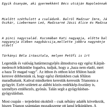
Egyik ősanyám, aki gyermekként Bécs utcáján Napoleónnak
Mielőtt széthulott a családunk. Balról Madzsar Imre, Já
Oszkár, Liebermann Leó, Madzsarné Jászi Alice és Madzsa
A pinci nagycsalád. Kucsmában Kati nagyapja, előtte bal
nagyanyja ölében nagybácsija,mellette jobbra nagynénje 
Tárkányi Béla íróasztala, melyen Petőfi is írt
Legendák és valóság határmezsgyéjén álmodozva egy egész Kárpát-
medencét lelkünkbe fogadva, tudjuk, hogy a „haza nem eladó, mert
a haza Te magad vagy”. Az itthon és otthon közt félúton hazát
keresve döbbenünk rá, hogy egész életünkben csak félúton
maradhatunk. Katival mindketten kerestük-keressük Trianonra a
gyógyírt. Ezért született az alábbi közös emlékkép-foszlány is,
személyes emlékezés, gyónás. Talán segít a gyógyításban-
gyógyulásban.
Most csupán – terjedelmi okokból – csak néhány adalék következik,
hiszen Trianon számtalan mozaikszeme ott lapul lelkünkben. A