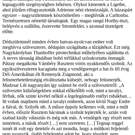
legnagyobb szegénységben békésen. Olykor kimentek a Ligetbe,
ahol jóízűen elfogyasztották Adrienne néni elemózsiáját. A házaspárt
egyszer – nagyszüleimnek köszönhetően – meghívták a Carltonba.
Természetesen németül társalogtak. Egy magas rangú Horthy-tiszt,
belépvén a szállóba, észrevette Stromfeldet, s azonnal tisztelgett
előtte.
Dédszüleimnél minden évben hatvan-nyolcvan ember volt
meghívva szilveszterre, dédapám szolgáltatta a tűzijátékot. Ezt még
Nagykárolyban Thanhoffer pirotechnikai műhelyében sajátította el.
A neves társaság általában bohó tréfákkal szórakoztatta önmagát.
Pátzay megalkotta Vámbéry Rusztem vörös nyakkendős szobrát. Az
egyikszilveszteren kacagtatta meg a vendégsereget a hat és fél évig
Dél-Amerikában élt Remenyik Zsigmond, aki a
felismerhetetlenségig elváltoztatta külsejét‚ nehogy felismerjék.
Madzsar Lili nagyanyám így számol be erről a szilveszterről: „A
szilveszter külsőségekben sokkal előkelőbb volt, mint a tavalyi,
férfiak, nők szinte kivétel nélkül a legelegánsabb estélyi ruhákban…
Itt voltak majdnem mind a tavalyi emberek, azon kívül Nagy Endre
a fiával, dr. Szilyék stb. A műsor éppoly kellemes volt, mint a múlt
évben, először Rusztem bácsinak a szobrát leplezték le, aztán volt
szabad király választás és még sok más. A vendégek egy részét nem
ismertem, a másik részét […] nem szeretem. […] Tegnap reggel
ismét itt volt egy detektív és azt mondta, hogy a múltkori feljelentő
nem nyugszik, újabb feljelentést adott be, hogy tévedett, nem