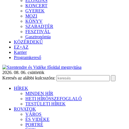
ELŐADÁS
KONCERT
GYEREK
MOZI
KÖNYV
SZABADTÉR
FESZTIVÁL
Gasztronómia
KÖZÉRDEKŰ
EZ+AZ
Karrier
Programkereső
2026. 08. 06. csütörtök
Keresés az alábbi kulcsszóra:
HÍREK
MINDEN HÍR
HETI HÍRÖSSZEFOGLALÓ
TESTÜLETI HÍREK
ROVATOK
VÁROS
ÉS VIDÉKE
PORTRÉ