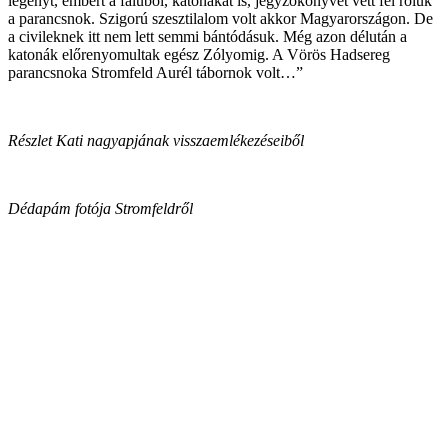
legényt, embert a faluból, katonákat is, jegyzőkönyvet vett fel róluk
a parancsnok. Szigorú szesztilalom volt akkor Magyarországon. De
a civileknek itt nem lett semmi bántódásuk. Még azon délután a
katonák előrenyomultak egész Zólyomig. A Vörös Hadsereg
parancsnoka Stromfeld Aurél tábornok volt…”
Részlet Kati nagyapjának visszaemlékezéseiből
Dédapám fotója Stromfeldről