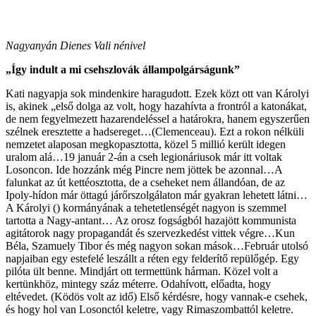
Nagyanyán Dienes Vali nénivel
„Így indult a mi csehszlovák állampolgárságunk”
Kati nagyapja sok mindenkire haragudott. Ezek közt ott van Károlyi
is, akinek „első dolga az volt, hogy hazahívta a frontról a katonákat,
de nem fegyelmezett hazarendeléssel a határokra, hanem egyszerűen
szélnek eresztette a hadsereget…(Clemenceau). Ezt a rokon nélküli
nemzetet alaposan megkopasztotta, közel 5 millió került idegen
uralom alá…19 január 2-án a cseh legionáriusok már itt voltak
Losoncon. Ide hozzánk még Pincre nem jöttek be azonnal…A
falunkat az út kettéosztotta, de a cseheket nem állandóan, de az
Ipoly-hídon már öttagú járőrszolgálaton már gyakran lehetett látni…
A Károlyi () kormányának a tehetetlenségét nagyon is szemmel
tartotta a Nagy-antant… Az orosz fogságból hazajött kommunista
agitátorok nagy propagandát és szervezkedést vittek végre…Kun
Béla, Szamuely Tibor és még nagyon sokan mások…Február utolsó
napjaiban egy estefelé leszállt a réten egy felderítő repülőgép. Egy
pilóta ült benne. Mindjárt ott termettünk hárman. Közel volt a
kertünkhöz, mintegy száz méterre. Odahívott, előadta, hogy
eltévedet. (Ködös volt az idő) Első kérdésre, hogy vannak-e csehek,
és hogy hol van Losonctól keletre, vagy Rimaszombattól keletre.