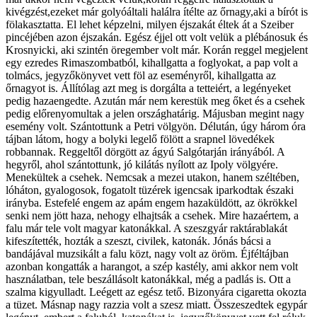
kivégzést,ezeket már golyóáltali halálra ítélte az őrnagy,aki a bírót is
fölakasztatta. El lehet képzelni, milyen éjszakát éltek át a Szeiber
pincéjében azon éjszakán. Egész éjjel ott volt velük a plébánosuk és
Krosnyicki, aki szintén öregember volt már. Korán reggel megjelent
egy ezredes Rimaszombatból, kihallgatta a foglyokat, a pap volt a
tolmács, jegyzőkönyvet vett föl az eseményről, kihallgatta az
őrnagyot is. Állítólag azt meg is dorgálta a tetteiért, a legényeket
pedig hazaengedte. Azután már nem kerestük meg őket és a csehek
pedig előrenyomultak a jelen országhatárig. Májusban megint nagy
esemény volt. Szántottunk a Petri völgyön. Délután, úgy három óra
tájban látom, hogy a bolyki legelő fölött a srapnel lövedékek
robbannak. Reggeltől dörgött az ágyú Salgótarján irányából. A
hegyről, ahol szántottunk, jó kilátás nyílott az Ipoly völgyére.
Menekültek a csehek. Nemcsak a mezei utakon, hanem széltében,
lóháton, gyalogosok, fogatolt tüzérek igencsak iparkodtak északi
irányba. Estefelé engem az apám engem hazaküldött, az ökrökkel
senki nem jött haza, nehogy elhajtsák a csehek. Mire hazaértem, a
falu már tele volt magyar katonákkal. A szeszgyár raktárablakát
kifeszítették, hozták a szeszt, civilek, katonák. Jónás bácsi a
bandájával muzsikált a falu közt, nagy volt az öröm. Éjféltájban
azonban kongatták a harangot, a szép kastély, ami akkor nem volt
használatban, tele beszállásolt katonákkal, még a padlás is. Ott a
szalma kigyulladt. Leégett az egész tető. Bizonyára cigaretta okozta
a tüzet. Másnap nagy razzia volt a szesz miatt. Összeszedtek egypár