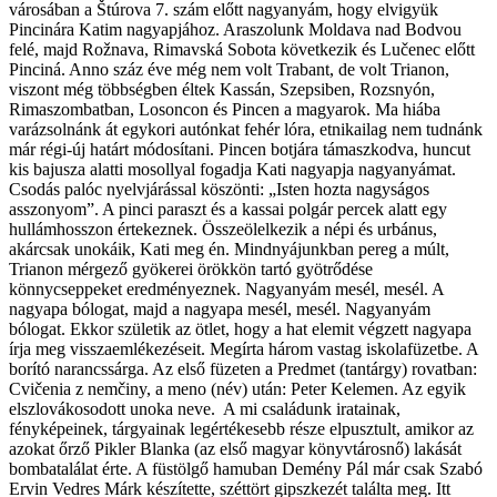
városában a Štúrova 7. szám előtt nagyanyám, hogy elvigyük
Pincinára Katim nagyapjához. Araszolunk Moldava nad Bodvou
felé, majd Rožnava, Rimavská Sobota következik és Lučenec előtt
Pinciná. Anno száz éve még nem volt Trabant, de volt Trianon,
viszont még többségben éltek Kassán, Szepsiben, Rozsnyón,
Rimaszombatban, Losoncon és Pincen a magyarok. Ma hiába
varázsolnánk át egykori autónkat fehér lóra, etnikailag nem tudnánk
már régi-új határt módosítani. Pincen botjára támaszkodva, huncut
kis bajusza alatti mosollyal fogadja Kati nagyapja nagyanyámat.
Csodás palóc nyelvjárással köszönti: „Isten hozta nagyságos
asszonyom”. A pinci paraszt és a kassai polgár percek alatt egy
hullámhosszon értekeznek. Összeölelkezik a népi és urbánus,
akárcsak unokáik, Kati meg én. Mindnyájunkban pereg a múlt,
Trianon mérgező gyökerei örökkön tartó gyötrődése
könnycseppeket eredményeznek. Nagyanyám mesél, mesél. A
nagyapa bólogat, majd a nagyapa mesél, mesél. Nagyanyám
bólogat. Ekkor születik az ötlet, hogy a hat elemit végzett nagyapa
írja meg visszaemlékezéseit. Megírta három vastag iskolafüzetbe. A
borító narancssárga. Az első füzeten a Predmet (tantárgy) rovatban:
Cvičenia z nemčiny, a meno (név) után: Peter Kelemen. Az egyik
elszlovákosodott unoka neve. A mi családunk iratainak,
fényképeinek, tárgyainak legértékesebb része elpusztult, amikor az
azokat őrző Pikler Blanka (az első magyar könyvtárosnő) lakását
bombatalálat érte. A füstölgő hamuban Demény Pál már csak Szabó
Ervin Vedres Márk készítette, széttört gipszkezét találta meg. Itt