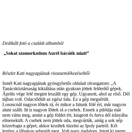
Dedikált fotó a családi albumból
„Sokat szomorkodom Aurél bácsiék miatt”
Részlet Kati nagyapjának visszaemlékezéseiből
Ismét Kati nagyapjának gyöngybetűs oldalait olvasgatom: „A
Tanácsköztársaság kikiáltása után gyakran jöttek felderítő gépek.
Április vége felé megint leszállt egy gép. Ugyanott, ahol az első. Dél
tájban volt. Odacsődült az egész falu. Ez a gép megsérült.
Losoncnál nagyon lőttek rá, és mikor a falunk fölé ért, már nagyon
alant szállt. Itt is nagyon lőttek rá a csehek. Ennek a pilótája már
nem várta meg, amint a gép földet ért, kiugrott és futva dél irányába
elmenekült. A csehek nem jöttek oda, megvárták, amíg a sok nép
közrefogta a gépet, akkor kezdtek tüzelni az Ipoly partról. Két
legény a lábukon sebesült meg. Volt nagy riadalom, futott ki merre