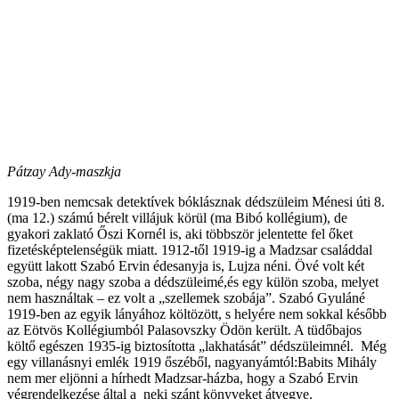
Pátzay Ady-maszkja
1919-ben nemcsak detektívek bóklásznak dédszüleim Ménesi úti 8.
(ma 12.) számú bérelt villájuk körül (ma Bibó kollégium), de
gyakori zaklató Őszi Kornél is, aki többször jelentette fel őket
fizetésképtelenségük miatt. 1912-től 1919-ig a Madzsar családdal
együtt lakott Szabó Ervin édesanyja is, Lujza néni. Övé volt két
szoba, négy nagy szoba a dédszüleimé,és egy külön szoba, melyet
nem használtak – ez volt a „szellemek szobája”. Szabó Gyuláné
1919-ben az egyik lányához költözött, s helyére nem sokkal később
az Eötvös Kollégiumból Palasovszky Ödön került. A tüdőbajos
költő egészen 1935-ig biztosította „lakhatását” dédszüleimnél. Még
egy villanásnyi emlék 1919 őszéből, nagyanyámtól:Babits Mihály
nem mer eljönni a hírhedt Madzsar-házba, hogy a Szabó Ervin
végrendelkezése által a neki szánt könyveket átvegye.