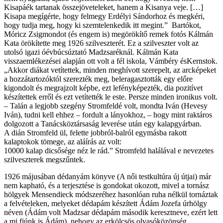
Kisapáék tartanak összejöveteleket, hanem a Kisanya veje. […]
Kisapa megígérte, hogy felmegy Erdélyi Sándorhoz és megkéri,
hogy tudja meg, hogy ki szemtelenkedik itt megint.” Bartókot,
Móricz Zsigmondot (és engem is) megörökítő remek fotós Kálmán
Kata örökítette meg 1926 szilveszterét. Ez a szilveszter volt az
utolsó igazi óévbúcsúztató Madzsaréknál. Kálmán Kata
visszaemlékezései alapján ott volt a fél iskola, Vámbéry ésKernstok.
„Akkor diákat vetítettek, minden meghívott szerepelt, az arcképeket
a hozzátartozóktól szerezték meg, beleragasztották egy előre
kigondolt és megrajzolt képbe, ezt lefényképezték, dia pozitívet
készítettek erről és ezt vetítették le este. Persze minden ironikus volt.
– Talán a legjobb szegény Stromfeldé volt, mondta Iván (Hevesy
Iván), tudni kell ehhez – fordult a lányokhoz, – hogy mint raktáros
dolgozott a Tanácsköztársaság leverése után egy kalapgyárban.
A dián Stromfeld ül, felette jobbról-balról egymásba rakott
kalaptokok tömege, az aláírás az volt:
10000 kalap dicsősége néz le rád.” Stromfeld halálával e nevezetes
szilveszterek megszűntek.
1926 májusában dédanyám könyve (A női testkultúra új útjai) már
nem kapható, és a terjesztése is gondokat okozott, mivel a tornász
hölgyek Mensendieck módszeréhez hasonlóan ruha nélkül tornáztak
a felvételeken, melyeket dédapám készített Ádám Jozefa úrhölgy
néven (Ádám volt Madzsar dédapám második keresztneve, ezért lett
a mi fiúnk is Ádám), nehogy az erkölcsös olvasóközönség