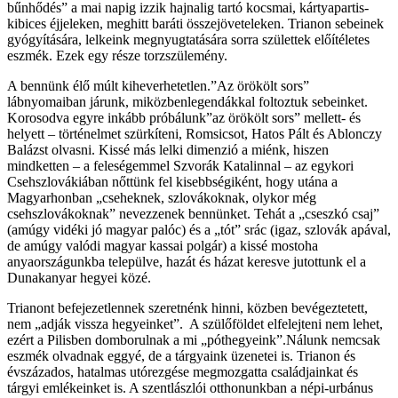
bűnhődés” a mai napig izzik hajnalig tartó kocsmai, kártyapartis-
kibices éjjeleken, meghitt baráti összejöveteleken. Trianon sebeinek
gyógyítására, lelkeink megnyugtatására sorra születtek előítéletes
eszmék. Ezek egy része torzszülemény.
A bennünk élő múlt kiheverhetetlen.”Az örökölt sors”
lábnyomaiban járunk, miközbenlegendákkal foltoztuk sebeinket.
Korosodva egyre inkább próbálunk”az örökölt sors” mellett- és
helyett – történelmet szürkíteni, Romsicsot, Hatos Pált és Ablonczy
Balázst olvasni. Kissé más lelki dimenzió a miénk, hiszen
mindketten – a feleségemmel Szvorák Katalinnal – az egykori
Csehszlovákiában nőttünk fel kisebbségiként, hogy utána a
Magyarhonban „cseheknek, szlovákoknak, olykor még
csehszlovákoknak” nevezzenek bennünket. Tehát a „cseszkó csaj”
(amúgy vidéki jó magyar palóc) és a „tót” srác (igaz, szlovák apával,
de amúgy valódi magyar kassai polgár) a kissé mostoha
anyaországunkba települve, hazát és házat keresve jutottunk el a
Dunakanyar hegyei közé.
Trianont befejezetlennek szeretnénk hinni, közben bevégeztetett,
nem „adják vissza hegyeinket”. A szülőföldet elfelejteni nem lehet,
ezért a Pilisben domborulnak a mi „póthegyeink”.Nálunk nemcsak
eszmék olvadnak eggyé, de a tárgyaink üzenetei is. Trianon és
évszázados, hatalmas utórezgése megmozgatta családjainkat és
tárgyi emlékeinket is. A szentlászlói otthonunkban a népi-urbánus