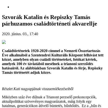
Szvorák Katalin és Repiszky Tamás
párhuzamos családtörténeti akvarellje
2020. június. 03., 17:40
Családtörténetek 1920-2020 címmel a Nemzeti Összetartozás
Éve alkalmából a Szentendrei Kulturális Központ felhívást tett
közzé, amelyben olyan családi történeteket, fotókat kértek,
amelyek 100 év távlatából mesélnek a trianoni szerződés
hatásairól. Az alábbiakban Szvorák Katalin és férje, Repiszky
Tamás történetét adjuk közre.
Részlet Kati nagyapjának visszaemlékezéseiből
Miközben száz éve dúlnak a Trianont perzselő prekoncepciók,
aktuálpolitikai szövevényes magyarázatok, máig folyik egy
hatalmas, generációkon átívelő büntetés, bűnhődés. Ez a „bűn és