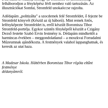
felháborodjon a fényképész férfi nemhez való tartozásán. Az
illusztrációkat Somfai, Stromfeld unokaöccse rajzolta.
Adédapám „politizálta” a szocdemek felé Stromfeldet, ő fejezte be
Stromfeld könyvét (Készül az új háború). Mint remek fotós,
lefényképezte Stromfeldet is, erről készült Boromisza Tibor
Stromfeld-portréja. Egykor szintén fényképről készült a Czigány
Dezső festette Szabó Ervin festmény is. Dédapám mindkettőt a
harmincas években – meggondolatlanul – a moszkvai Forradalmi
Múzeumnak ajándékozta. A festmények valahol lappanghatnak, és
keresik az utat haza.
A Madzsar Iskola. Háttérben Boromisza Tibor régóta eltűnt
festménye
dédanyámról.