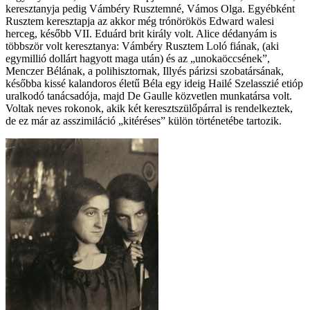
keresztanyja pedig Vámbéry Rusztemné, Vámos Olga. Egyébként
Rusztem keresztapja az akkor még trónörökös Edward walesi
herceg, később VII. Eduárd brit király volt. Alice dédanyám is
többször volt keresztanya: Vámbéry Rusztem Loló fiának, (aki
egymillió dollárt hagyott maga után) és az „unokaöccsének”,
Menczer Bélának, a polihisztornak, Illyés párizsi szobatársának,
későbba kissé kalandoros életű Béla egy ideig Hailé Szelasszié etióp
uralkodó tanácsadója, majd De Gaulle közvetlen munkatársa volt.
Voltak neves rokonok, akik két keresztszülőpárral is rendelkeztek,
de ez már az asszimiláció „kitéréses” külön történetébe tartozik.