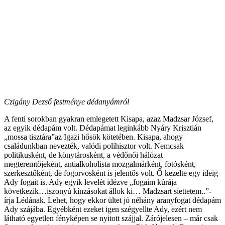
Czigány Dezső festménye dédanyámról
A fenti sorokban gyakran emlegetett Kisapa, azaz Madzsar József,
az egyik dédapám volt. Dédapámat leginkább Nyáry Krisztián
„mossa tisztára”az Igazi hősök kötetében. Kisapa, ahogy
családunkban nevezték, valódi polihisztor volt. Nemcsak
politikusként, de könytárosként, a védőnői hálózat
megteremtőjeként, antialkoholista mozgalmárként, fotósként,
szerkesztőként, de fogorvosként is jelentős volt. Ő kezelte egy ideig
Ady fogait is. Ady egyik levelét idézve „fogaim kúrája
következik…iszonyú kínzásokat állok ki… Madzsart siettetem..”-
írja Lédának. Lehet, hogy ekkor ültet jó néhány aranyfogat dédapám
Ady szájába. Egyébként ezeket igen szégyellte Ady, ezért nem
látható egyetlen fényképen se nyitott szájjal. Zárójelesen – már csak