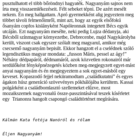
pusztulhatott el több bőröndnyi hagyaték. Nagyanyám sajnos nem
írta meg visszaemlékezéseit. Félt sebeket tépni. De azért mesélt
nekem. Én meg hallgattam. Apró gyermekként alig jegyeztem meg
többet távoli felmenőimről, mint azt, hogy az egyik elsőfokú
ősanyám copfos kislányként Napóleonnak integetett Bécs egyik
utcáján. Ezt nagyanyám mesélte, neki pedig Lujza dédanyja, aki
Bécsből színmagyar környezetbe, Debrecenbe, majd Nagykárolyba
került, viszont csak egyszer szólalt meg magyarul, amikor még
csecsemő nagyanyám bepisilt. Ekkor hangzott el a cselédnek szóló
legendisztikus magyar mondata: „fusson Máris, pessel az ágy!”
Néhány dédpapáról, dédmamáról, azok közvetlen rokonairól már
serdülőként fényképnézegetés közben meg-megjegyzett egyet-mást
anyai nagyanyám és én megjegyeztem a sok egyet-másból egy
keveset. Kopaszodó fejjel nekiiramodtam „családkutatni” és egyes
ágakon húsz generáció szövevényes pókhálójába kerültem. Kassai
polgárként a családbomlasztó szellemeket elűzve, most
mozaikszemek nagyvonalú össze-passzintásával teszek kísérletet
egy Trianonra hangolt csapongó családtörténet megírására.
Kálmán Kata fotója Nanóról és rólam

Éljen Nagyanyám!