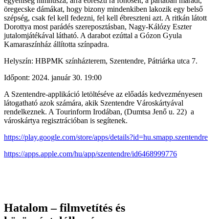
egyéniség himnusza, arra ébreszti rá főhőseit, a pártában maradt,
öregecske dámákat, hogy bizony mindenkiben lakozik egy belső
szépség, csak fel kell fedezni, fel kell ébreszteni azt. A ritkán látott
Dorottya most parádés szereposztásban, Nagy-Kálózy Eszter
jutalomjátékával látható. A darabot ezúttal a Gózon Gyula
Kamaraszínház állította színpadra.
Helyszín: HBPMK színházterem, Szentendre, Pátriárka utca 7.
Időpont: 2024. január 30. 19:00
A Szentendre-applikáció letöltéséve az előadás kedvezményesen
látogatható azok számára, akik Szentendre Városkártyával
rendelkeznek. A Tourinform Irodában, (Dumtsa Jenő u. 22) a
városkártya regisztrációban is segítenek.
https://play.google.com/store/apps/details?id=hu.smapp.szentendre
https://apps.apple.com/hu/app/szentendre/id6468999776
Hatalom – filmvetítés és