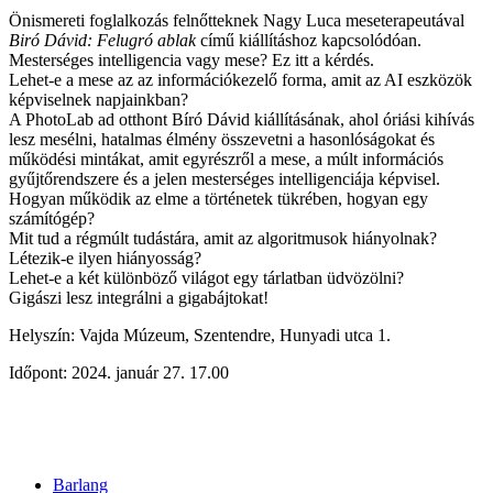
Önismereti foglalkozás felnőtteknek Nagy Luca meseterapeutával
Biró Dávid: Felugró ablak
című kiállításhoz kapcsolódóan.
Mesterséges intelligencia vagy mese? Ez itt a kérdés.
Lehet-e a mese az az információkezelő forma, amit az AI eszközök
képviselnek napjainkban?
A PhotoLab ad otthont Bíró Dávid kiállításának, ahol óriási kihívás
lesz mesélni, hatalmas élmény összevetni a hasonlóságokat és
működési mintákat, amit egyrészről a mese, a múlt információs
gyűjtőrendszere és a jelen mesterséges intelligenciája képvisel.
Hogyan működik az elme a történetek tükrében, hogyan egy
számítógép?
Mit tud a régmúlt tudástára, amit az algoritmusok hiányolnak?
Létezik-e ilyen hiányosság?
Lehet-e a két különböző világot egy tárlatban üdvözölni?
Gigászi lesz integrálni a gigabájtokat!
Helyszín: Vajda Múzeum, Szentendre, Hunyadi utca 1.
Időpont: 2024. január 27. 17.00
Barlang