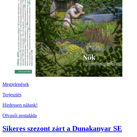
Megjelenések
Terjesztés
Hirdessen nálunk!
Olvasói postaláda
Sikeres szezont zárt a Dunakanyar SE