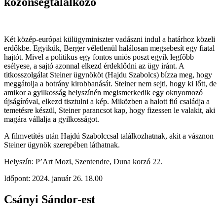
közönségtalálkozó
Két közép-európai külügyminiszter vadászni indul a határhoz közeli
erdőkbe. Egyikük, Berger véletlenül halálosan megsebesít egy fiatal
hajtót. Mivel a politikus egy fontos uniós poszt egyik legfőbb
esélyese, a sajtó azonnal elkezd érdeklődni az ügy iránt. A
titkosszolgálat Steiner ügynököt (Hajdu Szabolcs) bízza meg, hogy
meggátolja a botrány kirobbanását. Steiner nem sejti, hogy ki lőtt, de
amikor a gyilkosság helyszínén megismerkedik egy oknyomozó
újságíróval, elkezd tisztulni a kép. Miközben a halott fiú családja a
temetésre készül, Steiner parancsot kap, hogy fizessen le valakit, aki
magára vállalja a gyilkosságot.
A filmvetítés után Hajdú Szabolccsal találkozhatnak, akit a vásznon
Steiner ügynök szerepében láthatnak.
Helyszín: P’Art Mozi, Szentendre, Duna korzó 22.
Időpont: 2024. január 26. 18.00
Csányi Sándor-est