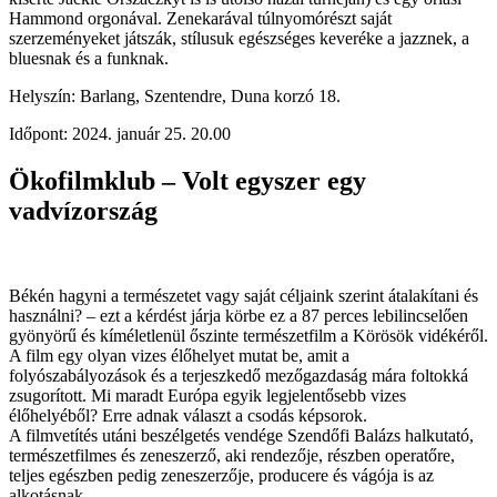
Hammond orgonával. Zenekarával túlnyomórészt saját
szerzeményeket játszák, stílusuk egészséges keveréke a jazznek, a
bluesnak és a funknak.
Helyszín: Barlang, Szentendre, Duna korzó 18.
Időpont: 2024. január 25. 20.00
Ökofilmklub – Volt egyszer egy
vadvízország
Békén hagyni a természetet vagy saját céljaink szerint átalakítani és
használni? – ezt a kérdést járja körbe ez a 87 perces lebilincselően
gyönyörű és kíméletlenül őszinte természetfilm a Körösök vidékéről.
A film egy olyan vizes élőhelyet mutat be, amit a
folyószabályozások és a terjeszkedő mezőgazdaság mára foltokká
zsugorított. Mi maradt Európa egyik legjelentősebb vizes
élőhelyéből? Erre adnak választ a csodás képsorok.
A filmvetítés utáni beszélgetés vendége Szendőfi Balázs halkutató,
természetfilmes és zeneszerző, aki rendezője, részben operatőre,
teljes egészben pedig zeneszerzője, producere és vágója is az
alkotásnak.