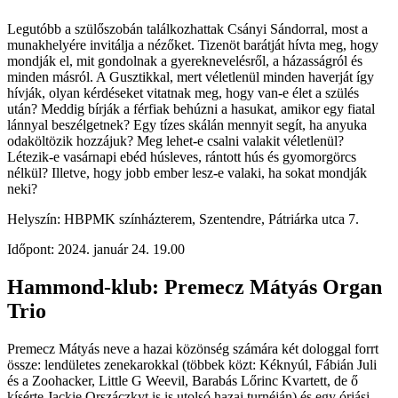
Legutóbb a szülőszobán találkozhattak Csányi Sándorral, most a
munakhelyére invitálja a nézőket. Tizenöt barátját hívta meg, hogy
mondják el, mit gondolnak a gyereknevelésről, a házasságról és
minden másról. A Gusztikkal, mert véletlenül minden haverját így
hívják, olyan kérdéseket vitatnak meg, hogy van-e élet a szülés
után? Meddig bírják a férfiak behúzni a hasukat, amikor egy fiatal
lánnyal beszélgetnek? Egy tízes skálán mennyit segít, ha anyuka
odaköltözik hozzájuk? Meg lehet-e csalni valakit véletlenül?
Létezik-e vasárnapi ebéd húsleves, rántott hús és gyomorgörcs
nélkül? Illetve, hogy jobb ember lesz-e valaki, ha sokat mondják
neki?
Helyszín: HBPMK színházterem, Szentendre, Pátriárka utca 7.
Időpont: 2024. január 24. 19.00
Hammond-klub: Premecz Mátyás Organ
Trio
Premecz Mátyás neve a hazai közönség számára két dologgal forrt
össze: lendületes zenekarokkal (többek közt: Kéknyúl, Fábián Juli
és a Zoohacker, Little G Weevil, Barabás Lőrinc Kvartett, de ő
kísérte Jackie Orszáczkyt is is utolsó hazai turnéján) és egy óriási