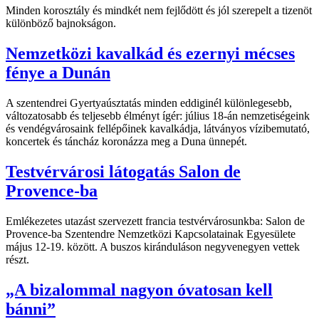
Minden korosztály és mindkét nem fejlődött és jól szerepelt a tizenöt
különböző bajnokságon.
Nemzetközi kavalkád és ezernyi mécses
fénye a Dunán
A szentendrei Gyertyaúsztatás minden eddiginél különlegesebb,
változatosabb és teljesebb élményt ígér: július 18-án nemzetiségeink
és vendégvárosaink fellépőinek kavalkádja, látványos vízibemutató,
koncertek és táncház koronázza meg a Duna ünnepét.
Testvérvárosi látogatás Salon de
Provence-ba
Emlékezetes utazást szervezett francia testvérvárosunkba: Salon de
Provence-ba Szentendre Nemzetközi Kapcsolatainak Egyesülete
május 12-19. között. A buszos kiránduláson negyvenegyen vettek
részt.
„A bizalommal nagyon óvatosan kell
bánni”