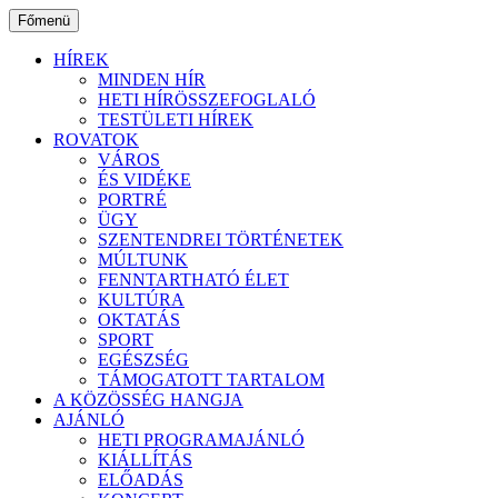
Ugrás
Főmenü
a
tartalomhoz
HÍREK
MINDEN HÍR
HETI HÍRÖSSZEFOGLALÓ
TESTÜLETI HÍREK
ROVATOK
VÁROS
ÉS VIDÉKE
PORTRÉ
ÜGY
SZENTENDREI TÖRTÉNETEK
MÚLTUNK
FENNTARTHATÓ ÉLET
KULTÚRA
OKTATÁS
SPORT
EGÉSZSÉG
TÁMOGATOTT TARTALOM
A KÖZÖSSÉG HANGJA
AJÁNLÓ
HETI PROGRAMAJÁNLÓ
KIÁLLÍTÁS
ELŐADÁS