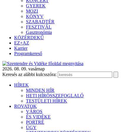
KONCERT
GYEREK
MOZI
KÖNYV
SZABADTÉR
FESZTIVÁL
Gasztronómia
KÖZÉRDEKŰ
EZ+AZ
Karrier
Programkereső
2026. 08. 09. vasárnap
Keresés az alábbi kulcsszóra:
HÍREK
MINDEN HÍR
HETI HÍRÖSSZEFOGLALÓ
TESTÜLETI HÍREK
ROVATOK
VÁROS
ÉS VIDÉKE
PORTRÉ
ÜGY