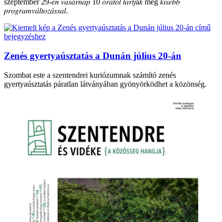
szeptember 29-𝑒́𝑛 𝑣𝑎𝑠𝑎́𝑟𝑛𝑎𝑝 10 𝑜́𝑟𝑎́𝑡𝑜́𝑙 𝑡𝑎𝑟𝑡𝑗á𝑘 meg 𝑘𝑖𝑠𝑒𝑏𝑏
𝑝𝑟𝑜𝑔𝑟𝑎𝑚𝑣𝑎́𝑙𝑡𝑜𝑧𝑎́𝑠𝑠𝑎𝑙.
Zenés gyertyaúsztatás a Dunán július 20-án
Szombat este a szentendrei kuriózumnak számító zenés
gyertyaúsztatás páratlan látványában gyönyörködhet a közönség.