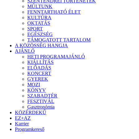
SZENTENDREI TÖRTÉNETEK
MÚLTUNK
FENNTARTHATÓ ÉLET
KULTÚRA
OKTATÁS
SPORT
EGÉSZSÉG
TÁMOGATOTT TARTALOM
A KÖZÖSSÉG HANGJA
AJÁNLÓ
HETI PROGRAMAJÁNLÓ
KIÁLLÍTÁS
ELŐADÁS
KONCERT
GYEREK
MOZI
KÖNYV
SZABADTÉR
FESZTIVÁL
Gasztronómia
KÖZÉRDEKŰ
EZ+AZ
Karrier
Programkereső