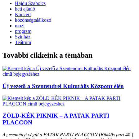
Hajdu Szabolcs
heti ajánló
Koncert
közönségtalálkozó
mozi
program
Színház
Teátrum
További cikkeink a témában
Új vezető a Szentendrei Kulturális Központ élén
ZÖLD-KÉK PIKNIK – A PATAK PARTI
PLACCON
𝐴𝑧 𝑒𝑠𝑒𝑚𝑒́𝑛𝑦𝑡 𝑣𝑒́𝑔𝑢̈𝑙 𝑎 𝑃𝐴𝑇𝐴𝐾 𝑃𝐴𝑅𝑇𝐼 𝑃𝐿𝐴𝐶𝐶𝑂𝑁 (𝐵𝑢̈𝑘𝑘𝑜̈𝑠 𝑝𝑎𝑟𝑡 40.)