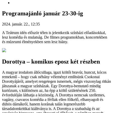
Programajánló január 23-30-ig
2024. január. 22., 12:35
A Teátrum idén először télen is jelentkezik színházi előadásokkal,
lesz komédia és mulatság. De filmes programokban, koncertekben
és múzeumi élményekben sem lesz hiány.
Dorottya – komikus eposz két részben
A magyar irodalom állócsillaga, igazi költői bravúr, huncut, kócos
remekmű – hogy csak néhány véleményt említsünk Csokonai
Dorottyájáról, amelyet rengetegen ismernek, mégis viszonylag ritkán
játszanak a magyar színházak. Egy Dorottya-bemutató mindig
kuriózum, s különösen az, ha épp a költő születésének 250.
évfordulóján láthatja a közönség. A Dorottya nemcsak szellemes,
vagány, csavaros komédia a férfiak ellen fölkelő, elhanyagolt és
dühös dámákról, hanem korának talán legmerészebb
társadalomkritikai kiáltványa is. A Dorottya a szabadság és az