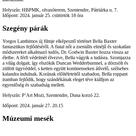
Helyszín: HBPMK, olvasóterem, Szentendre, Pátriárka u. 7.
Időpont: 2024. január 25. csütörtök 18 óra
Szegény párák
Yorgos Lanthimos új filmje elképesztő történet Bella Baxter
fantasztikus fejlődéséről. A fiatal nőt a zseniális elméjű és szokatlan
módszereket alkalmazó tudós, Dr. Godwin Baxter hozza vissza az
életbe. A férfi védelmét élvezve, Bella vágyik a tudásra. Szomjazza
a világ dolgait, így elszökik Duncan Wedderburnnel, a dörzsölt és
züllött ügyvéddel, s ketten együtt kontinenseken átívelő, szélsebes
kalandra indulnak. Korának előítéleteitől szabadon, Bella roppant
iramban fejlődik, hogy szándékának eleget téve kiálljon az
egyenlőség és szabadság mellett.
Helyszín: P’Art Mozi, Szentendre, Duna korzó 22.
Időpont: 2024. január 27. 20.15
Múzeumi mesék