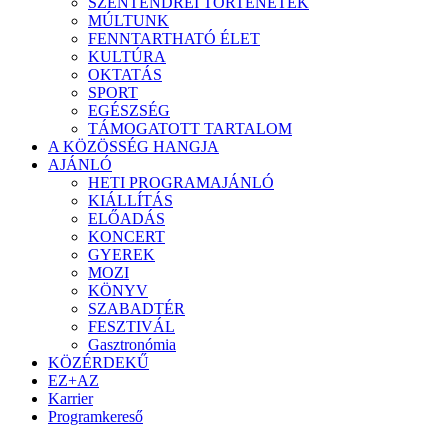
SZENTENDREI TÖRTÉNETEK
MÚLTUNK
FENNTARTHATÓ ÉLET
KULTÚRA
OKTATÁS
SPORT
EGÉSZSÉG
TÁMOGATOTT TARTALOM
A KÖZÖSSÉG HANGJA
AJÁNLÓ
HETI PROGRAMAJÁNLÓ
KIÁLLÍTÁS
ELŐADÁS
KONCERT
GYEREK
MOZI
KÖNYV
SZABADTÉR
FESZTIVÁL
Gasztronómia
KÖZÉRDEKŰ
EZ+AZ
Karrier
Programkereső