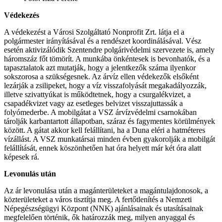
Védekezés
A védekezést a Városi Szolgáltató Nonprofit Zrt. látja el a
polgármester irányításával és a rendészet koordinálásával. Vész
esetén aktivizálódik Szentendre polgárivédelmi szervezete is, amely
háromszáz főt tömörít. A munkába önkéntesek is bevonhatók, és a
tapasztalatok azt mutatják, hogy a jelentkezők száma ilyenkor
sokszorosa a szükségesnek. Az árvíz ellen védekezők elsőként
lezárják a zsilipeket, hogy a víz visszafolyását megakadályozzák,
illetve szivattyúkat is működtetnek, hogy a csurgalékvizet, a
csapadékvizet vagy az esetleges belvizet visszajuttassák a
folyómederbe. A mobilgátat a VSZ árvízvédelmi csarnokában
tárolják karbantartott állapotban, száraz és fagymentes körülmények
között. A gátat akkor kell felállítani, ha a Duna eléri a hatméteres
vízállást. A VSZ munkatársai minden évben gyakorolják a mobilgát
felállítását, ennek köszönhetően hat óra helyett már két óra alatt
képesek rá.
Levonulás után
Az ár levonulása után a magánterületeket a magántulajdonosok, a
közterületeket a város tisztítja meg. A fertőtlenítés a Nemzeti
Népegészségügyi Központ (NNK) ajánlásainak és utasításainak
megfelelően történik, ők határozzák meg, milyen anyaggal és