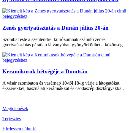
Zenés gyertyaúsztatás a Dunán július 20-án
Szombat este a szentendrei kuriózumnak számító zenés
gyertyaúsztatás páratlan látványában gyönyörködhet a közönség.
Keramikusok hétvégéje a Dumtsán
A vásár szombaton és vasárnap 10-től 18-ig várja a látogatókat
ékszerekkel, használati kerámiákkal és csodaszép dísztárgyakkal.
Megjelenések
Terjesztés
Hirdessen nálunk!