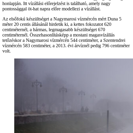
honlapján. Itt vízállási előrejelzést is található, amely nagy
pontossággal öt-hat napra előre modellezi a vízállást.
Az elsőfokú készültséget a Nagymarosi vízmércén mért Duna 5
méter 20 centis állásánál hirdetik ki, a kettes fokozatot 620
centiméternél, a hármas, legmagasabb készültséget 670
centiméternél. Összehasonlításképp a mostani magasvízállás
tetőzéskor a Nagymarosi vízmércén 544
centiméter, a Szentendrei
vízmércén 583 centiméter, a 2013. évi árvíznél pedig 796 centiméter
volt.