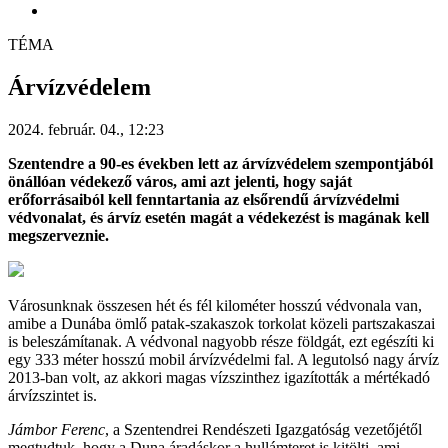
TÉMA
Árvízvédelem
2024. február. 04., 12:23
Szentendre a 90-es években lett az árvízvédelem szempontjából
önállóan védekező város, ami azt jelenti, hogy saját
erőforrásaiból kell fenntartania az elsőrendű árvízvédelmi
védvonalat, és árvíz esetén magát a védekezést is magának kell
megszerveznie.
Városunknak összesen hét és fél kilométer hosszú védvonala van,
amibe a Dunába ömlő patak-szakaszok torkolat közeli partszakaszai
is beleszámítanak. A védvonal nagyobb része földgát, ezt egészíti ki
egy 333 méter hosszú mobil árvízvédelmi fal. A legutolsó nagy árvíz
2013-ban volt, az akkori magas vízszinthez igazították a mértékadó
árvízszintet is.
Jámbor Ferenc
,
a Szentendrei Rendészeti Igazgatóság vezetőjétől
megtudtuk, hogy a Duna áradáskor a hullámteret is kitölti, ami