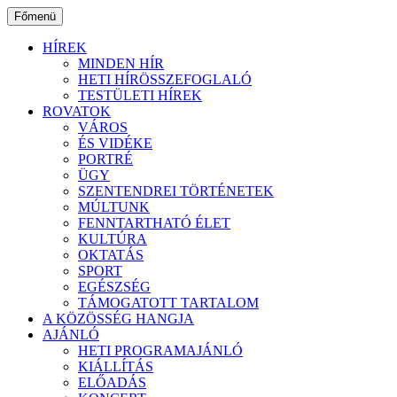
Ugrás
Főmenü
a
tartalomhoz
HÍREK
MINDEN HÍR
HETI HÍRÖSSZEFOGLALÓ
TESTÜLETI HÍREK
ROVATOK
VÁROS
ÉS VIDÉKE
PORTRÉ
ÜGY
SZENTENDREI TÖRTÉNETEK
MÚLTUNK
FENNTARTHATÓ ÉLET
KULTÚRA
OKTATÁS
SPORT
EGÉSZSÉG
TÁMOGATOTT TARTALOM
A KÖZÖSSÉG HANGJA
AJÁNLÓ
HETI PROGRAMAJÁNLÓ
KIÁLLÍTÁS
ELŐADÁS