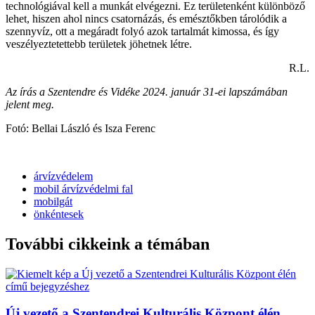
technológiával kell a munkát elvégezni. Ez területenként különböző
lehet, hiszen ahol nincs csatornázás, és emésztőkben tárolódik a
szennyvíz, ott a megáradt folyó azok tartalmát kimossa, és így
veszélyeztetettebb területek jöhetnek létre.
R.L.
Az írás a Szentendre és Vidéke 2024. január 31-ei lapszámában
jelent meg.
Fotó: Bellai László és Isza Ferenc
árvízvédelem
mobil árvízvédelmi fal
mobilgát
önkéntesek
További cikkeink a témában
Új vezető a Szentendrei Kulturális Központ élén