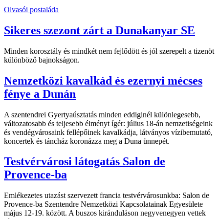
Olvasói postaláda
Sikeres szezont zárt a Dunakanyar SE
Minden korosztály és mindkét nem fejlődött és jól szerepelt a tizenöt
különböző bajnokságon.
Nemzetközi kavalkád és ezernyi mécses
fénye a Dunán
A szentendrei Gyertyaúsztatás minden eddiginél különlegesebb,
változatosabb és teljesebb élményt ígér: július 18-án nemzetiségeink
és vendégvárosaink fellépőinek kavalkádja, látványos vízibemutató,
koncertek és táncház koronázza meg a Duna ünnepét.
Testvérvárosi látogatás Salon de
Provence-ba
Emlékezetes utazást szervezett francia testvérvárosunkba: Salon de
Provence-ba Szentendre Nemzetközi Kapcsolatainak Egyesülete
május 12-19. között. A buszos kiránduláson negyvenegyen vettek