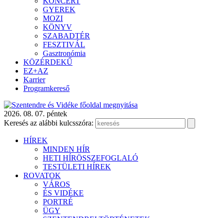
KONCERT
GYEREK
MOZI
KÖNYV
SZABADTÉR
FESZTIVÁL
Gasztronómia
KÖZÉRDEKŰ
EZ+AZ
Karrier
Programkereső
2026. 08. 07. péntek
Keresés az alábbi kulcsszóra:
HÍREK
MINDEN HÍR
HETI HÍRÖSSZEFOGLALÓ
TESTÜLETI HÍREK
ROVATOK
VÁROS
ÉS VIDÉKE
PORTRÉ
ÜGY