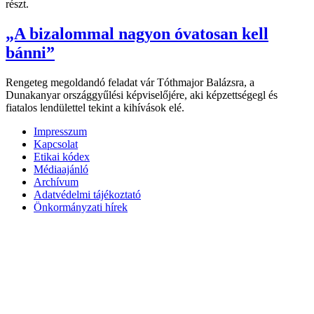
részt.
„A bizalommal nagyon óvatosan kell
bánni”
Rengeteg megoldandó feladat vár Tóthmajor Balázsra, a
Dunakanyar országgyűlési képviselőjére, aki képzettségegl és
fiatalos lendülettel tekint a kihívások elé.
Impresszum
Kapcsolat
Etikai kódex
Médiaajánló
Archívum
Adatvédelmi tájékoztató
Önkormányzati hírek