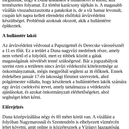
természetes folyamat. Ez történt karácsony tájékán is. A magasabb
vízállás visszaduzzasztotta a patakokat is, de a víz hamar levonult,
csupán két napra kellett elrendelni elsőfokú árvízvédelmi
készültséget. Problémát azoknak okozott, akik a hullámtérre
építkeztek.
A hullámtér lakói
Az árvízvédelmi védvonal a Papszigetnél és Derecske városrésznél
a 11-es főút. Ez a terület a Duna nagyvízi medrének része, amely
nem vehető el a folyótól, mert ez többek között a gátak
magasságának növelését tenné szükségessé. Bár a jogszabályok
szerint ezen a területen nincs árvízi védekezési kötelezettsége az
önkormányzatnak, mégis megpróbál segíteni az itt élőknek. Ennek
érdekében január 17-én lakossági fórumot szerveztek, ahol
polgármester vállalta, hogy készítenek a hullámtérben lakók számára
egy árvízi cselekvési tervet, amely tartalmazza a védekezési
ajánlásokat, és azokat önkormányzati elérhetőségeket, ahol
segítséget lehet kérni.
Előrejelzés
Duna középvízállása négy és fél méter körül van. A vízállást a
folyóban Nagymarosnál és Szentendrén is elhelyezett vízmércén
lehet követni, amit online is közzétesznek a Vízügyi Igazgatóság