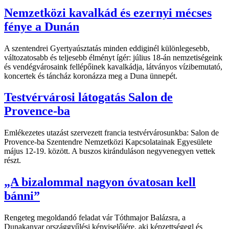
Nemzetközi kavalkád és ezernyi mécses
fénye a Dunán
A szentendrei Gyertyaúsztatás minden eddiginél különlegesebb,
változatosabb és teljesebb élményt ígér: július 18-án nemzetiségeink
és vendégvárosaink fellépőinek kavalkádja, látványos vízibemutató,
koncertek és táncház koronázza meg a Duna ünnepét.
Testvérvárosi látogatás Salon de
Provence-ba
Emlékezetes utazást szervezett francia testvérvárosunkba: Salon de
Provence-ba Szentendre Nemzetközi Kapcsolatainak Egyesülete
május 12-19. között. A buszos kiránduláson negyvenegyen vettek
részt.
„A bizalommal nagyon óvatosan kell
bánni”
Rengeteg megoldandó feladat vár Tóthmajor Balázsra, a
Dunakanyar országgyűlési képviselőjére, aki képzettségegl és