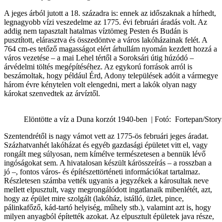
A jeges árból jutott a 18. századra is: ennek az időszaknak a hírhedt,
legnagyobb vízi veszedelme az 1775. évi februári áradás volt. Az
addig nem tapasztalt hatalmas víztömeg Pesten és Budán is
pusztított, elárasztva és összedöntve a város lakóházainak felét. A
764 cm-es tetőző magasságot elért árhullám nyomán kezdett hozzá a
város vezetése – a mai Lehel tértől a Soroksári útig húzódó –
árvédelmi töltés megépítéséhez. Az egykorú források arról is
beszámoltak, hogy például Érd, Adony települések adóit a vármegye
három évre kénytelen volt elengedni, mert a lakók olyan nagy
károkat szenvedtek az árvíztől.
Elöntötte a víz a Duna korzót 1940-ben | Fotó: Fortepan/Stor
Szentendrétől is nagy vámot vett az 1775-ös februári jeges áradat.
Százhatvanhét lakóházat és egyéb gazdasági épületet vitt el, vagy
rongált meg súlyosan, nem kímélve természetesen a bennük lévő
ingóságokat sem. A hivatalosan készült kárösszeírás – a rosszban a
jó –, fontos város- és építészettörténeti információkat tartalmaz.
Részletesen számba vették ugyanis a jegyzékek a károsultak neve
mellett elpusztult, vagy megrongálódott ingatlanaik mibenlétét, azt,
hogy az épület mire szolgált (lakóház, istálló, üzlet, pince,
pálinkafőző, kád-tartó helyiség, műhely stb.), valamint azt is, hogy
milyen anyagból építették azokat. Az elpusztult épületek java része,