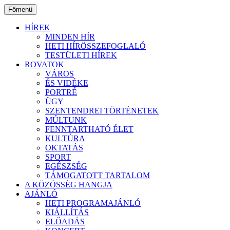
Ugrás
Főmenü
a
tartalomhoz
HÍREK
MINDEN HÍR
HETI HÍRÖSSZEFOGLALÓ
TESTÜLETI HÍREK
ROVATOK
VÁROS
ÉS VIDÉKE
PORTRÉ
ÜGY
SZENTENDREI TÖRTÉNETEK
MÚLTUNK
FENNTARTHATÓ ÉLET
KULTÚRA
OKTATÁS
SPORT
EGÉSZSÉG
TÁMOGATOTT TARTALOM
A KÖZÖSSÉG HANGJA
AJÁNLÓ
HETI PROGRAMAJÁNLÓ
KIÁLLÍTÁS
ELŐADÁS