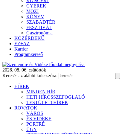
KONCERT
GYEREK
MOZI
KÖNYV
SZABADTÉR
FESZTIVÁL
Gasztronómia
KÖZÉRDEKŰ
EZ+AZ
Karrier
Programkereső
2026. 08. 06. csütörtök
Keresés az alábbi kulcsszóra:
HÍREK
MINDEN HÍR
HETI HÍRÖSSZEFOGLALÓ
TESTÜLETI HÍREK
ROVATOK
VÁROS
ÉS VIDÉKE
PORTRÉ
ÜGY