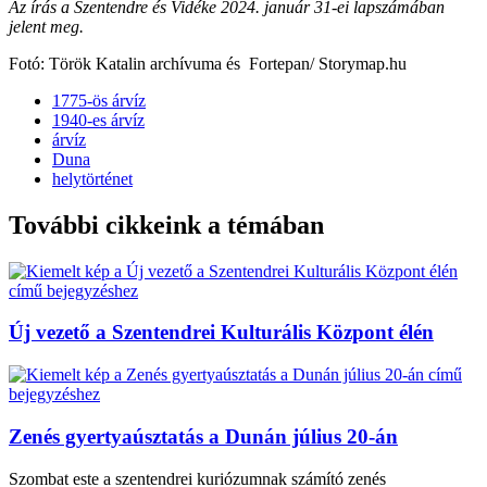
Az írás a Szentendre és Vidéke 2024. január 31-ei lapszámában
jelent meg.
Fotó: Török Katalin archívuma és Fortepan/ Storymap.hu
1775-ös árvíz
1940-es árvíz
árvíz
Duna
helytörténet
További cikkeink a témában
Új vezető a Szentendrei Kulturális Központ élén
Zenés gyertyaúsztatás a Dunán július 20-án
Szombat este a szentendrei kuriózumnak számító zenés