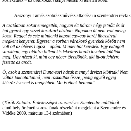
közlekedtek – az ablakoknál kényelmesen ki lehetett kötni.
Asszonyi Tamás szobrászművész alkotásai a szentendrei révkikö
A családban sokat emlegették, hogyan élt három-négy felnőtt és öt-
hat gyerek egy vízzel körülzárt házban. Napokon át nem volt meleg
koszt. Reggel és este mindenki kapott egy-egy karéj libazsírral
megkent kenyeret. Egyszer a sorban várakozó gyerekek között nem
volt ott az ötéves Lajcsi – apám. Mindenhol keresték. Egy eldugott
sarokban, egy oldalra billent kis lekváros hordó tövében találták
meg. Úgy nézett ki, mint egy néger törzsfőnök, aki itt-ott fehérre
festette az arcát.
Ó, azok a szentendrei Duna-sori házak mennyi árvizet kibírtak! Nem
váltak lakhatatlanná, nem roskadtak össze, pedig egytől egyig
kétszáz évesnél is öregebbek. Ma is élnek bennük.
”
(
Török Katalin: Érdekességek az ezeréves Szentendre múltjából
című helytörténeti sorozatának részeként megjelent a Szentendre és
Vidéke 2009. március 13-i számában)