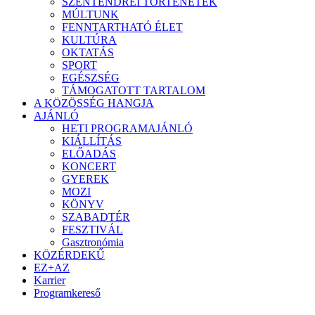
SZENTENDREI TÖRTÉNETEK
MÚLTUNK
FENNTARTHATÓ ÉLET
KULTÚRA
OKTATÁS
SPORT
EGÉSZSÉG
TÁMOGATOTT TARTALOM
A KÖZÖSSÉG HANGJA
AJÁNLÓ
HETI PROGRAMAJÁNLÓ
KIÁLLÍTÁS
ELŐADÁS
KONCERT
GYEREK
MOZI
KÖNYV
SZABADTÉR
FESZTIVÁL
Gasztronómia
KÖZÉRDEKŰ
EZ+AZ
Karrier
Programkereső