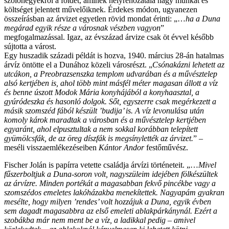
szőlőhegyekről a földet, aminek helyrehozatala nagy munkát és
költséget jelentett művelőiknek. Érdekes módon, ugyanezen
összeírásban az árvizet egyetlen rövid mondat érinti: „…
ha a Duna
megárad egyik része a városnak vészben vagyon
”
megfogalmazással. Igaz, az évszázad árvize csak öt évvel később
sújtotta a várost.
Egy huszadik századi példát is hozva, 1940. március 28-án hatalmas
árvíz öntötte el a Dunához közeli városrészt. „
Csónakázni lehetett az
utcákon, a Preobrazsenszka templom udvarában és a művésztelep
alsó kertjében is, ahol több mint másfél méter magasan állott a víz
és benne úszott Modok Mária konyhájából a konyhaasztal, a
gyúródeszka és hasonló dolgok. Sőt, egyszerre csak megérkezett a
másik szomszéd fából készült ’budija’ is. A víz levonulása után
komoly károk maradtak a városban és a művésztelep kertjében
egyaránt, ahol elpusztultak a nem sokkal korábban telepített
gyümölcsfák, de az öreg díszfák is megsínylették az árvizet.
” –
meséli visszaemlékezéseiben
Kántor Andor
festőművész.
Fischer Jolán is papírra vetette családja árvízi történeteit. „…
Mivel
fűszerboltjuk a Duna-soron volt, nagyszüleim idejében fölkészültek
az árvízre. Minden portékát a magasabban fekvő pincékbe vagy a
szomszédos emeletes lakóházakba menekítettek. Nagyapám gyakran
mesélte, hogy milyen ’rendes’ volt hozzájuk a Duna, egyik évben
sem dagadt magasabbra az első emeleti ablakpárkánynál. Ezért a
szobákba már nem ment be a víz, a ladikkal pedig – amivel