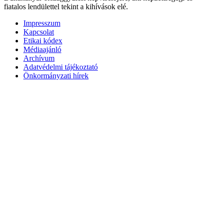
fiatalos lendülettel tekint a kihívások elé.
Impresszum
Kapcsolat
Etikai kódex
Médiaajánló
Archívum
Adatvédelmi tájékoztató
Önkormányzati hírek