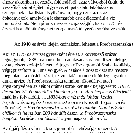
ahogy akkoriban nevezték, földtéglából, azaz vályogból épült, de
vesszőből sárral épített, úgynevezett paticsfalu lakóházak is
szerepelnek a kárlistán. Nyilvánvaló, hogy ezek azok az
építőanyagok, amelyek a leghamarabb estek áldozatául a víz
tombolásának. Nem járunk messze az igazságtól, ha az 1775. évi
árvizet is a kőépítményeket szorgalmazó tényezők sorába vesszük.
Az 1940-es árvíz idején csónakázni lehetett a Preobrazsenszk
Aki az 1775-ös árvizet gyerekként élte át, a következő század
legnagyobb, 1838. márciusi dunai áradásának is rémült szemlélője,
avagy elszenvedője lehetett. A jeges ár Esztergomtól Szabadszállásig
végigpusztította a Duna völgyét. A halálos áldozatok száma messze
meghaladta a másfél százat, ez volt talán minden idők legnagyobb
dunai árvize. A Preobrazsenszka templom (Bogdányi utca)
anyakönyvében az alábbi drámai sorok kerültek bejegyzésre: „
1837.
december 25. én megállt a Dunán a jég…a víz a hegyen is átterjedt
”
majd így folytatódik „…
1838-ban a víz még jobban kezdett
terjedni…és az egész Pozsarevacska
(a mai Kossuth Lajos utca és
környéke)
és Preobrazsenszka városrészt elöntötte
.
Március 2-án
éjfélkor és hajnalban 208 ház dűlt össze…a Preobrazsenszka
templom kerítése nem látszott
” olyan magasan állt a víz.
Az újjáépítés a városnak sok gondot és nehézséget okozott. A