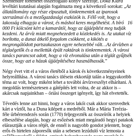
Szentendre történetét összefoglaló könyv szerzője,
Dóka Klára
levéltári kutatásai alapján fogalmazta meg a következő sorokat: „
Az
állatállomány egy része elpusztult, tönkrementek az iparosok
szerszámai és a mezőgazdasági eszközök is. Félő volt, hogy a
lakosság elhagyja a várost, és máshol keres megélhetést. A bíró 16
000 Ft kölcsönt kért a kamarától, hogy az újjáépítést meg tudják
kezdeni. Az árvíz miatt megnehezedett a közlekedés is. Az utakat víz
borította, a dunai átkelő forgalom csökkent, a kikötés a
megrongálódott partszakaszon egyre nehezebbé vált…Az árvízben a
téglaégetők és a mellettük épült raktárak is tönkrementek. A városi
tanács parancsot adott, hogy a víz elvonulása után a téglát gyűjtsék
össze, hogy azt a házak újjáépítéséhez használhassák.
”
Négy évet vitt el a város életéből a károk és következményeinek
helyreállítása. A városi tanács ülésein ekkortájt talán a leggyakoribb
téma az volt, hogy miként lehet a további árvízveszélyt elhárítani. A
megoldás természetesen a gátépítés lett volna, de az akkor is –
akárcsak napjainkban – óriási összeget igényelt, így hát elvetették.
Tévedés lenne azt hinni, hogy a város lakói csak akkor szenvedtek
kárt a víztől, ha a Duna kilépett a medréből. Már a Mária Terézia-
féle úrbérrendezés során (1770) feljegyezték az összeírók a helyiek
elbeszélése alapján, hogy az esőzések miatt megáradó hegyi patakok
elárasztják a város rétjét, de ennél is nagyobb gondot jelentett, hogy
erős és hirtelen záporesők után a sebesen lezúduló víz lemosta a