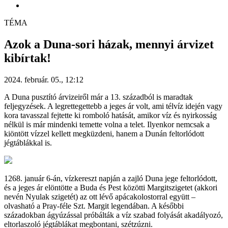
TÉMA
Azok a Duna-sori házak, mennyi árvizet
kibírtak!
2024. február. 05., 12:12
A Duna pusztító árvizeiről már a 13. századból is maradtak
feljegyzések. A legrettegettebb a jeges ár volt, ami télvíz idején vagy
kora tavasszal fejtette ki romboló hatását, amikor víz és nyirkosság
nélkül is már mindenki temette volna a telet. Ilyenkor nemcsak a
kiöntött vízzel kellett megküzdeni, hanem a Dunán feltorlódott
jégtáblákkal is.
1268. január 6-án, vízkereszt napján a zajló Duna jege feltorlódott,
és a jeges ár elöntötte a Buda és Pest közötti Margitszigetet (akkori
nevén Nyulak szigetét) az ott lévő apácakolostorral együtt –
olvasható a Pray-féle Szt. Margit legendában. A későbbi
századokban ágyúzással próbálták a víz szabad folyását akadályozó,
eltorlaszoló jégtáblákat megbontani, szétzúzni.