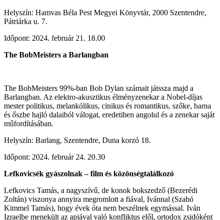
Helyszín: Hamvas Béla Pest Megyei Könyvtár, 2000 Szentendre,
Pátriárka u. 7.
Időpont: 2024. február 21. 18.00
The BobMeisters a Barlangban
The BobMeisters 99%-ban Bob Dylan számait játssza majd a
Barlangban. Az elektro-akusztikus élményzenekar a Nobel-díjas
mester politikus, melankólikus, cinikus és romantikus, szőke, barna
és őszbe hajló dalaiból válogat, eredetiben angolul és a zenekar saját
műfordításában.
Helyszín: Barlang, Szentendre, Duna korzó 18.
Időpont: 2024. február 24. 20.30
Lefkovicsék gyászolnak – film és közönségtalálkozó
Lefkovics Tamás, a nagyszívű, de konok bokszedző (Bezerédi
Zoltán) viszonya annyira megromlott a fiával, Ivánnal (Szabó
Kimmel Tamás), hogy évek óta nem beszélnek egymással. Iván
Izraelbe menekült az apjával való konfliktus elől, ortodox zsidóként