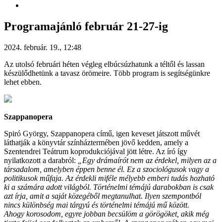
Programajánló február 21-27-ig
2024. február. 19., 12:48
Az utolsó februári héten végleg elbúcsúzhatunk a téltől és lassan
készülődhetünk a tavasz örömeire. Több program is segítségünkre
lehet ebben.
Szappanopera
Spiró György, Szappanopera című, igen keveset játszott művét
láthatják a könyvtár színháztermében jövő kedden, amely a
Szentendrei Teátrum koprodukciójával jött létre. Az író így
nyilatkozott a darabról:
„Egy drámaírót nem az érdekel, milyen az a
társadalom, amelyben éppen benne él. Ez a szociológusok vagy a
politikusok műfaja. Az érdekli miféle mélyebb emberi tudás hozható
ki a számára adott világból. Történelmi témájú darabokban is csak
azt írja, amit a saját közegéből megtanulhat. Ilyen szempontból
nincs különbség mai tárgyú és történelmi témájú mű között.
Ahogy korosodom, egyre jobban becsülöm a görögöket, akik még