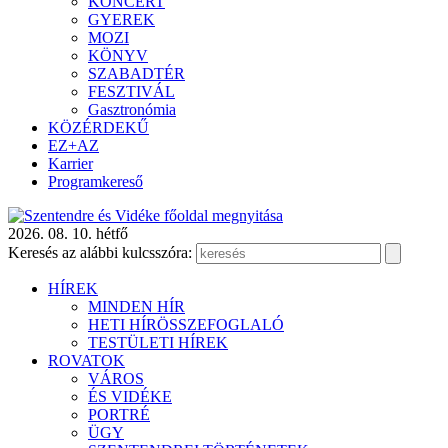
KONCERT
GYEREK
MOZI
KÖNYV
SZABADTÉR
FESZTIVÁL
Gasztronómia
KÖZÉRDEKŰ
EZ+AZ
Karrier
Programkereső
2026. 08. 10. hétfő
Keresés az alábbi kulcsszóra:
HÍREK
MINDEN HÍR
HETI HÍRÖSSZEFOGLALÓ
TESTÜLETI HÍREK
ROVATOK
VÁROS
ÉS VIDÉKE
PORTRÉ
ÜGY