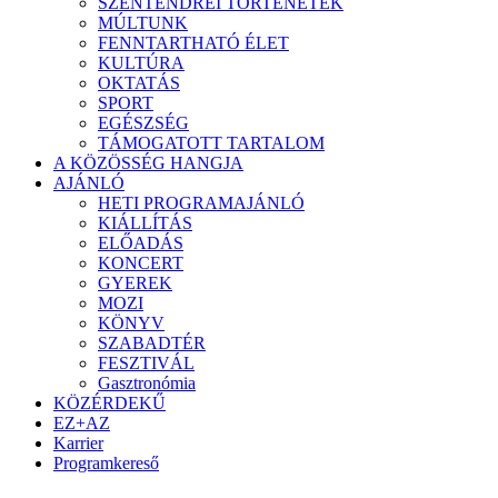
SZENTENDREI TÖRTÉNETEK
MÚLTUNK
FENNTARTHATÓ ÉLET
KULTÚRA
OKTATÁS
SPORT
EGÉSZSÉG
TÁMOGATOTT TARTALOM
A KÖZÖSSÉG HANGJA
AJÁNLÓ
HETI PROGRAMAJÁNLÓ
KIÁLLÍTÁS
ELŐADÁS
KONCERT
GYEREK
MOZI
KÖNYV
SZABADTÉR
FESZTIVÁL
Gasztronómia
KÖZÉRDEKŰ
EZ+AZ
Karrier
Programkereső