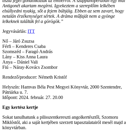
tiszta fejjel gondolkoztak az emberről. A szappanoperában egy mai
Antigonét akartam megírni. Igyekeztem a szereplőim lelkében
elsüllyedni nyakig, sőt a fejem búbjáig. Ebben az sem zavart, hogy
netalán érzékenységet sértek. A dráma műfaját nem a gyönge
lelkeknek találták fel a görögök.”
Jegyvásárlás:
ITT
Nő – Járó Zsuzsa
Férfi – Kenderes Csaba
Szomszéd – Faragó András
Lány – Kiss Anna Laura
Anya – Dániel Vali
Fiú – Náray-Kovács Zsombor
Rendező/producer: Németh Kristóf
Helyszín: Hamvas Béla Pest Megyei Könyvtár, 2000 Szentendre,
Pátriárka u. 7.
Időpont: 2024. február. 27. 20.00
Egy kertész kertje
Sokat tanulhatunk a pilisszentkereszti angolkertésztől, Szomoru
Miklóstól, aki a saját kertjében szerzett tapasztalatairól mesél majd a
könyvtárban.