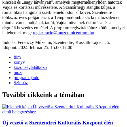
kincseit és „nagy látványait”, amelyek megtermékenyítően hatottak
Vajda és kortársai művészetére. A Szamárhegy stanglis kútjai, a
romantikus hangulatú szerb temető ódon sírkövei, Szentendre
többszáz éves polgárházai, a Templomdomb akácfa matuzsálemei
mind a város múltjának tanúi, Vajda műveinek ősforrásai és a
régmúlt beszédes emlékei. A program regisztrációhoz kötött, amelyet
itt tehetnek meg:
regisztracio@muzeumicentrum.hu
Indulás: Ferenczy Múzeum, Szentendre, Kossuth Lajos u. 5.
Időpont: 2024. február 25. 15.00-17.00
film
könyv
közönségtalálkozó
mozi
programajánló
Színház
További cikkeink a témában
Új vezető a Szentendrei Kulturális Központ élén