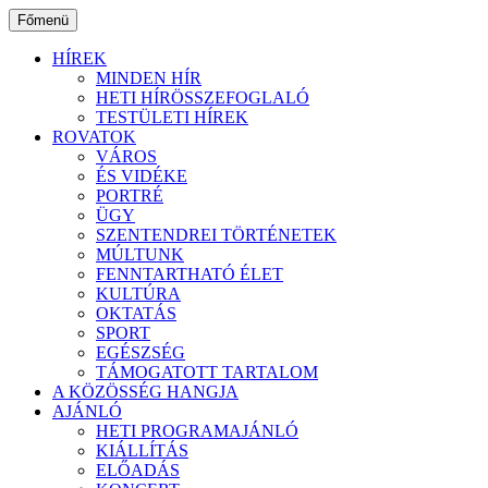
Ugrás
Főmenü
a
tartalomhoz
HÍREK
MINDEN HÍR
HETI HÍRÖSSZEFOGLALÓ
TESTÜLETI HÍREK
ROVATOK
VÁROS
ÉS VIDÉKE
PORTRÉ
ÜGY
SZENTENDREI TÖRTÉNETEK
MÚLTUNK
FENNTARTHATÓ ÉLET
KULTÚRA
OKTATÁS
SPORT
EGÉSZSÉG
TÁMOGATOTT TARTALOM
A KÖZÖSSÉG HANGJA
AJÁNLÓ
HETI PROGRAMAJÁNLÓ
KIÁLLÍTÁS
ELŐADÁS