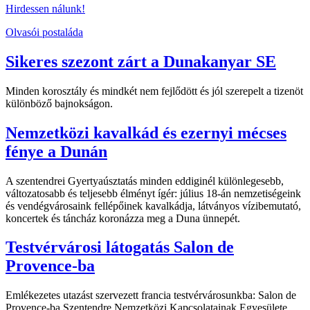
Hirdessen nálunk!
Olvasói postaláda
Sikeres szezont zárt a Dunakanyar SE
Minden korosztály és mindkét nem fejlődött és jól szerepelt a tizenöt
különböző bajnokságon.
Nemzetközi kavalkád és ezernyi mécses
fénye a Dunán
A szentendrei Gyertyaúsztatás minden eddiginél különlegesebb,
változatosabb és teljesebb élményt ígér: július 18-án nemzetiségeink
és vendégvárosaink fellépőinek kavalkádja, látványos vízibemutató,
koncertek és táncház koronázza meg a Duna ünnepét.
Testvérvárosi látogatás Salon de
Provence-ba
Emlékezetes utazást szervezett francia testvérvárosunkba: Salon de
Provence-ba Szentendre Nemzetközi Kapcsolatainak Egyesülete