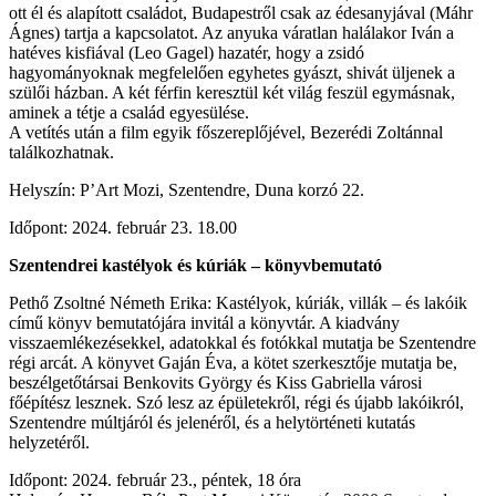
ott él és alapított családot, Budapestről csak az édesanyjával (Máhr
Ágnes) tartja a kapcsolatot. Az anyuka váratlan halálakor Iván a
hatéves kisfiával (Leo Gagel) hazatér, hogy a zsidó
hagyományoknak megfelelően egyhetes gyászt, shivát üljenek a
szülői házban. A két férfin keresztül két világ feszül egymásnak,
aminek a tétje a család egyesülése.
A vetítés után a film egyik főszereplőjével, Bezerédi Zoltánnal
találkozhatnak.
Helyszín: P’Art Mozi, Szentendre, Duna korzó 22.
Időpont: 2024. február 23. 18.00
Szentendrei kastélyok és kúriák – könyvbemutató
Pethő Zsoltné Németh Erika: Kastélyok, kúriák, villák – és lakóik
című könyv bemutatójára invitál a könyvtár. A kiadvány
visszaemlékezésekkel, adatokkal és fotókkal mutatja be Szentendre
régi arcát. A könyvet Gaján Éva, a kötet szerkesztője mutatja be,
beszélgetőtársai Benkovits György és Kiss Gabriella városi
főépítész lesznek. Szó lesz az épületekről, régi és újabb lakóikról,
Szentendre múltjáról és jelenéről, és a helytörténeti kutatás
helyzetéről.
Időpont: 2024. február 23., péntek, 18 óra