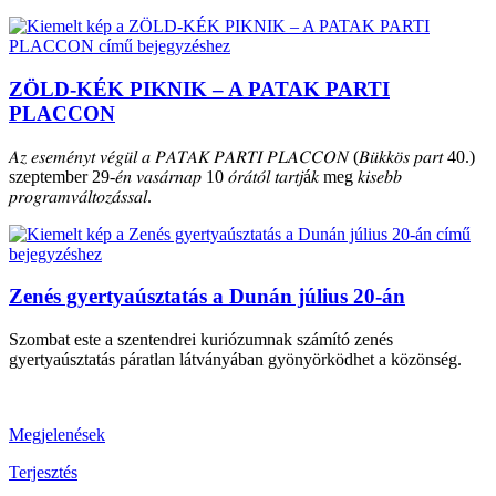
ZÖLD-KÉK PIKNIK – A PATAK PARTI
PLACCON
𝐴𝑧 𝑒𝑠𝑒𝑚𝑒́𝑛𝑦𝑡 𝑣𝑒́𝑔𝑢̈𝑙 𝑎 𝑃𝐴𝑇𝐴𝐾 𝑃𝐴𝑅𝑇𝐼 𝑃𝐿𝐴𝐶𝐶𝑂𝑁 (𝐵𝑢̈𝑘𝑘𝑜̈𝑠 𝑝𝑎𝑟𝑡 40.)
szeptember 29-𝑒́𝑛 𝑣𝑎𝑠𝑎́𝑟𝑛𝑎𝑝 10 𝑜́𝑟𝑎́𝑡𝑜́𝑙 𝑡𝑎𝑟𝑡𝑗á𝑘 meg 𝑘𝑖𝑠𝑒𝑏𝑏
𝑝𝑟𝑜𝑔𝑟𝑎𝑚𝑣𝑎́𝑙𝑡𝑜𝑧𝑎́𝑠𝑠𝑎𝑙.
Zenés gyertyaúsztatás a Dunán július 20-án
Szombat este a szentendrei kuriózumnak számító zenés
gyertyaúsztatás páratlan látványában gyönyörködhet a közönség.
Megjelenések
Terjesztés