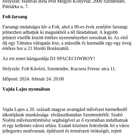
Helyszín: Hamvas Béla Pest Megyei Könyvtár, 2000 Szentendre,
Pátriárka u. 7.
Folt-farsang
Farsangi mulatságra hív a Folt, ahol a 90-es évek zenéjére farsangi
jelmezben adhatjuk ki magunkból a tél fáradalmait. A legjobb
jelmezt viselők között értékes nyereményeket sorsolnak ki. Az első
díj egy Tátratea válogatás lesz, a második és harmadik egy-egy üveg
értékes bor a 21 Hordó Borászattól.
Az est zenei házigazdája DJ SPACECOWBOY!
Helyszín: Folt Kávézó, Szentendre, Kucsera Ferenc utca 11.
Időpont: 2024. február 24. 20.00
Vajda Lajos nyomában
Vajda Lajos a 20. századi magyar avantgárd művészet kiemelkedő
alkotójának munkássága elválaszthatatlan Szentendrétől. Szabó
Noémi művészettörténész segítségével az ő nyomában indulhatnak
el egy kellemes városi sétára. Ezalatt közösen fedezhetik fel a város
jellegzetes motívumait, építészeti és természeti örökségét, rejtett