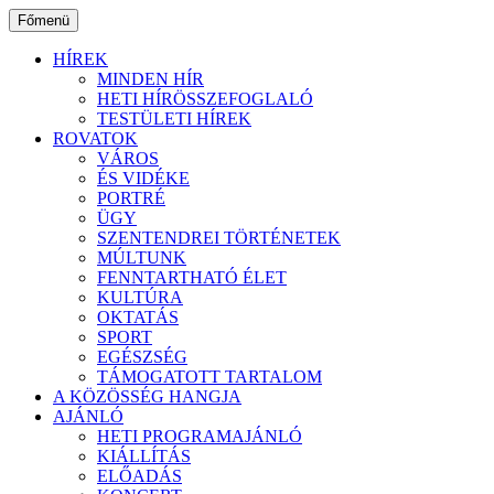
Ugrás
Főmenü
a
tartalomhoz
HÍREK
MINDEN HÍR
HETI HÍRÖSSZEFOGLALÓ
TESTÜLETI HÍREK
ROVATOK
VÁROS
ÉS VIDÉKE
PORTRÉ
ÜGY
SZENTENDREI TÖRTÉNETEK
MÚLTUNK
FENNTARTHATÓ ÉLET
KULTÚRA
OKTATÁS
SPORT
EGÉSZSÉG
TÁMOGATOTT TARTALOM
A KÖZÖSSÉG HANGJA
AJÁNLÓ
HETI PROGRAMAJÁNLÓ
KIÁLLÍTÁS
ELŐADÁS