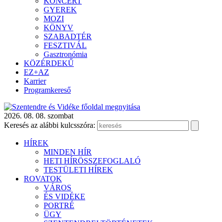
KONCERT
GYEREK
MOZI
KÖNYV
SZABADTÉR
FESZTIVÁL
Gasztronómia
KÖZÉRDEKŰ
EZ+AZ
Karrier
Programkereső
2026. 08. 08. szombat
Keresés az alábbi kulcsszóra:
HÍREK
MINDEN HÍR
HETI HÍRÖSSZEFOGLALÓ
TESTÜLETI HÍREK
ROVATOK
VÁROS
ÉS VIDÉKE
PORTRÉ
ÜGY