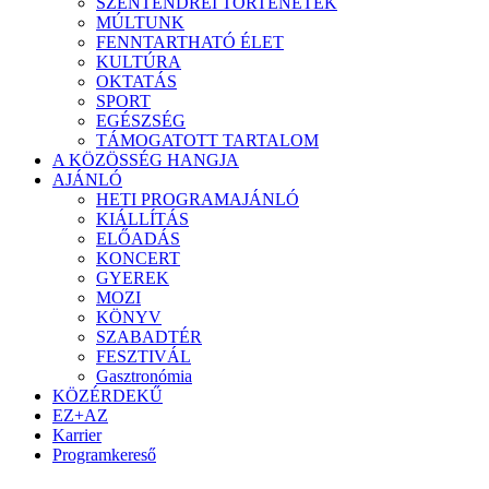
SZENTENDREI TÖRTÉNETEK
MÚLTUNK
FENNTARTHATÓ ÉLET
KULTÚRA
OKTATÁS
SPORT
EGÉSZSÉG
TÁMOGATOTT TARTALOM
A KÖZÖSSÉG HANGJA
AJÁNLÓ
HETI PROGRAMAJÁNLÓ
KIÁLLÍTÁS
ELŐADÁS
KONCERT
GYEREK
MOZI
KÖNYV
SZABADTÉR
FESZTIVÁL
Gasztronómia
KÖZÉRDEKŰ
EZ+AZ
Karrier
Programkereső