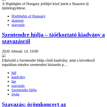
A Highlights of Hungary jelöltjei közé jutott a Skanzen új
épületegyüttese.
Highlights of Hungary
skanzen
szavazás
Szentendre hídja – tájékoztató kiadvány a
szavazásról
2020. február. 14. 19:00
Elkészült a Szentendre hídja című kiadvány, amit a következő
napokban minden szentendrei háztartás p…
híd
kiadvány
lap
szavazás
Szentendre hídja
újság
Szavazás: örömkoncert az