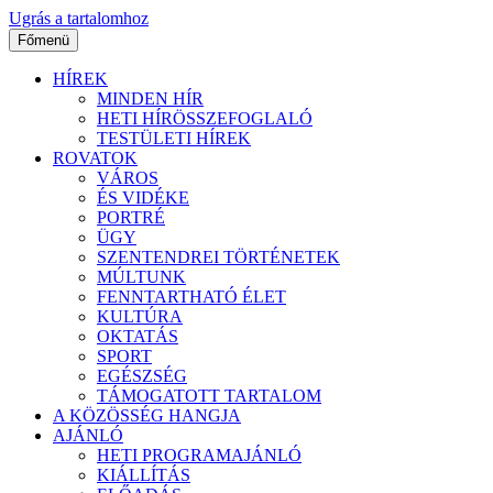
Ugrás a tartalomhoz
Főmenü
HÍREK
MINDEN HÍR
HETI HÍRÖSSZEFOGLALÓ
TESTÜLETI HÍREK
ROVATOK
VÁROS
ÉS VIDÉKE
PORTRÉ
ÜGY
SZENTENDREI TÖRTÉNETEK
MÚLTUNK
FENNTARTHATÓ ÉLET
KULTÚRA
OKTATÁS
SPORT
EGÉSZSÉG
TÁMOGATOTT TARTALOM
A KÖZÖSSÉG HANGJA
AJÁNLÓ
HETI PROGRAMAJÁNLÓ
KIÁLLÍTÁS