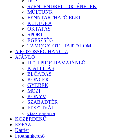
ÜGY
SZENTENDREI TÖRTÉNETEK
MÚLTUNK
FENNTARTHATÓ ÉLET
KULTÚRA
OKTATÁS
SPORT
EGÉSZSÉG
TÁMOGATOTT TARTALOM
A KÖZÖSSÉG HANGJA
AJÁNLÓ
HETI PROGRAMAJÁNLÓ
KIÁLLÍTÁS
ELŐADÁS
KONCERT
GYEREK
MOZI
KÖNYV
SZABADTÉR
FESZTIVÁL
Gasztronómia
KÖZÉRDEKŰ
EZ+AZ
Karrier
Programkereső