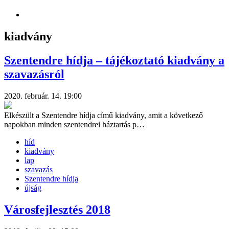
kiadvány
Szentendre hídja – tájékoztató kiadvány a
szavazásról
2020. február. 14. 19:00
Elkészült a Szentendre hídja című kiadvány, amit a következő
napokban minden szentendrei háztartás p…
híd
kiadvány
lap
szavazás
Szentendre hídja
újság
Városfejlesztés 2018