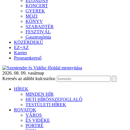
ELŐADÁS
KONCERT
GYEREK
MOZI
KÖNYV
SZABADTÉR
FESZTIVÁL
Gasztronómia
KÖZÉRDEKŰ
EZ+AZ
Karrier
Programkereső
2026. 08. 09. vasárnap
Keresés az alábbi kulcsszóra:
HÍREK
MINDEN HÍR
HETI HÍRÖSSZEFOGLALÓ
TESTÜLETI HÍREK
ROVATOK
VÁROS
ÉS VIDÉKE
PORTRÉ