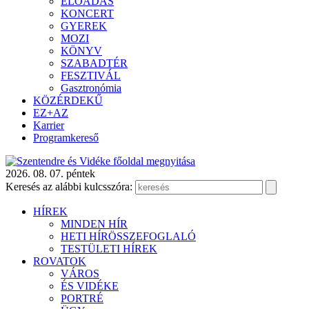
ELŐADÁS
KONCERT
GYEREK
MOZI
KÖNYV
SZABADTÉR
FESZTIVÁL
Gasztronómia
KÖZÉRDEKŰ
EZ+AZ
Karrier
Programkereső
2026. 08. 07. péntek
Keresés az alábbi kulcsszóra:
HÍREK
MINDEN HÍR
HETI HÍRÖSSZEFOGLALÓ
TESTÜLETI HÍREK
ROVATOK
VÁROS
ÉS VIDÉKE
PORTRÉ