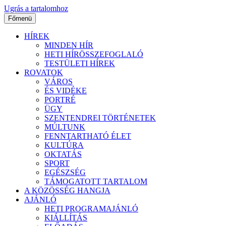
Ugrás a tartalomhoz
Főmenü
HÍREK
MINDEN HÍR
HETI HÍRÖSSZEFOGLALÓ
TESTÜLETI HÍREK
ROVATOK
VÁROS
ÉS VIDÉKE
PORTRÉ
ÜGY
SZENTENDREI TÖRTÉNETEK
MÚLTUNK
FENNTARTHATÓ ÉLET
KULTÚRA
OKTATÁS
SPORT
EGÉSZSÉG
TÁMOGATOTT TARTALOM
A KÖZÖSSÉG HANGJA
AJÁNLÓ
HETI PROGRAMAJÁNLÓ
KIÁLLÍTÁS