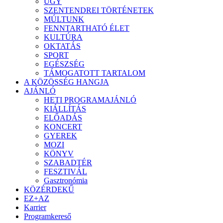
ÜGY
SZENTENDREI TÖRTÉNETEK
MÚLTUNK
FENNTARTHATÓ ÉLET
KULTÚRA
OKTATÁS
SPORT
EGÉSZSÉG
TÁMOGATOTT TARTALOM
A KÖZÖSSÉG HANGJA
AJÁNLÓ
HETI PROGRAMAJÁNLÓ
KIÁLLÍTÁS
ELŐADÁS
KONCERT
GYEREK
MOZI
KÖNYV
SZABADTÉR
FESZTIVÁL
Gasztronómia
KÖZÉRDEKŰ
EZ+AZ
Karrier
Programkereső