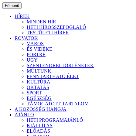
Ugrás
Főmenü
a
tartalomhoz
HÍREK
MINDEN HÍR
HETI HÍRÖSSZEFOGLALÓ
TESTÜLETI HÍREK
ROVATOK
VÁROS
ÉS VIDÉKE
PORTRÉ
ÜGY
SZENTENDREI TÖRTÉNETEK
MÚLTUNK
FENNTARTHATÓ ÉLET
KULTÚRA
OKTATÁS
SPORT
EGÉSZSÉG
TÁMOGATOTT TARTALOM
A KÖZÖSSÉG HANGJA
AJÁNLÓ
HETI PROGRAMAJÁNLÓ
KIÁLLÍTÁS
ELŐADÁS