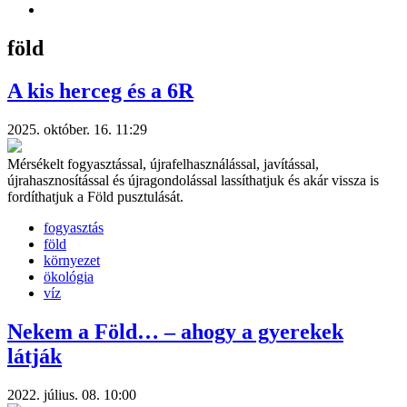
föld
A kis herceg és a 6R
2025. október. 16. 11:29
Mérsékelt fogyasztással, újrafelhasználással, javítással,
újrahasznosítással és újragondolással lassíthatjuk és akár vissza is
fordíthatjuk a Föld pusztulását.
fogyasztás
föld
környezet
ökológia
víz
Nekem a Föld… – ahogy a gyerekek
látják
2022. július. 08. 10:00