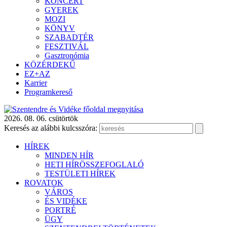
KONCERT
GYEREK
MOZI
KÖNYV
SZABADTÉR
FESZTIVÁL
Gasztronómia
KÖZÉRDEKŰ
EZ+AZ
Karrier
Programkereső
2026. 08. 06. csütörtök
Keresés az alábbi kulcsszóra:
HÍREK
MINDEN HÍR
HETI HÍRÖSSZEFOGLALÓ
TESTÜLETI HÍREK
ROVATOK
VÁROS
ÉS VIDÉKE
PORTRÉ
ÜGY