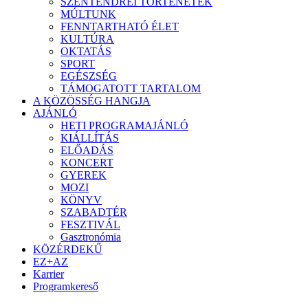
SZENTENDREI TÖRTÉNETEK
MÚLTUNK
FENNTARTHATÓ ÉLET
KULTÚRA
OKTATÁS
SPORT
EGÉSZSÉG
TÁMOGATOTT TARTALOM
A KÖZÖSSÉG HANGJA
AJÁNLÓ
HETI PROGRAMAJÁNLÓ
KIÁLLÍTÁS
ELŐADÁS
KONCERT
GYEREK
MOZI
KÖNYV
SZABADTÉR
FESZTIVÁL
Gasztronómia
KÖZÉRDEKŰ
EZ+AZ
Karrier
Programkereső