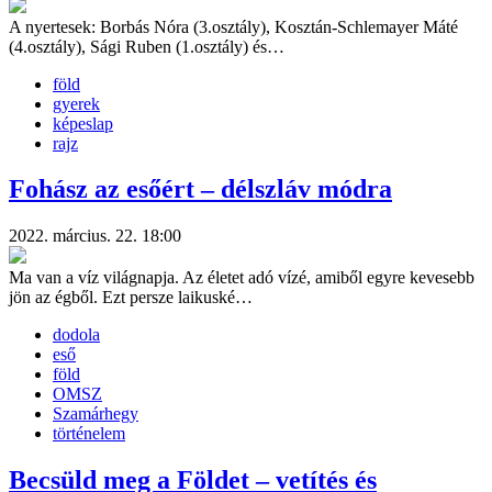
A nyertesek: Borbás Nóra (3.osztály), Kosztán-Schlemayer Máté
(4.osztály), Sági Ruben (1.osztály) és…
föld
gyerek
képeslap
rajz
Fohász az esőért – délszláv módra
2022. március. 22. 18:00
Ma van a víz világnapja. Az életet adó vízé, amiből egyre kevesebb
jön az égből. Ezt persze laikuské…
dodola
eső
föld
OMSZ
Szamárhegy
történelem
Becsüld meg a Földet – vetítés és