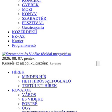
KONCERT
GYEREK
MOZI
KÖNYV
SZABADTÉR
FESZTIVÁL
Gasztronómia
KÖZÉRDEKŰ
EZ+AZ
Karrier
Programkereső
2026. 08. 07. péntek
Keresés az alábbi kulcsszóra:
HÍREK
MINDEN HÍR
HETI HÍRÖSSZEFOGLALÓ
TESTÜLETI HÍREK
ROVATOK
VÁROS
ÉS VIDÉKE
PORTRÉ
ÜGY