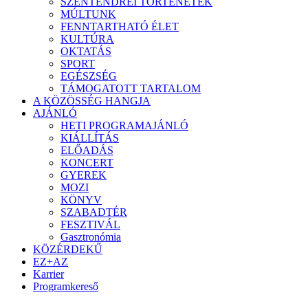
SZENTENDREI TÖRTÉNETEK
MÚLTUNK
FENNTARTHATÓ ÉLET
KULTÚRA
OKTATÁS
SPORT
EGÉSZSÉG
TÁMOGATOTT TARTALOM
A KÖZÖSSÉG HANGJA
AJÁNLÓ
HETI PROGRAMAJÁNLÓ
KIÁLLÍTÁS
ELŐADÁS
KONCERT
GYEREK
MOZI
KÖNYV
SZABADTÉR
FESZTIVÁL
Gasztronómia
KÖZÉRDEKŰ
EZ+AZ
Karrier
Programkereső