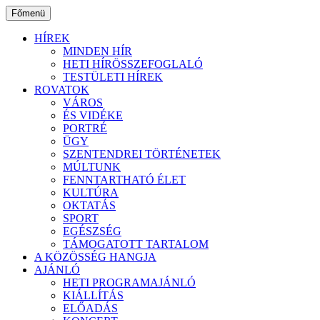
Ugrás
Főmenü
a
tartalomhoz
HÍREK
MINDEN HÍR
HETI HÍRÖSSZEFOGLALÓ
TESTÜLETI HÍREK
ROVATOK
VÁROS
ÉS VIDÉKE
PORTRÉ
ÜGY
SZENTENDREI TÖRTÉNETEK
MÚLTUNK
FENNTARTHATÓ ÉLET
KULTÚRA
OKTATÁS
SPORT
EGÉSZSÉG
TÁMOGATOTT TARTALOM
A KÖZÖSSÉG HANGJA
AJÁNLÓ
HETI PROGRAMAJÁNLÓ
KIÁLLÍTÁS
ELŐADÁS