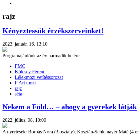
rajz
Kényeztessük érzékszerveinket!
2023. január. 16. 13:10
Programajánlónk az év harmadik hetére.
FMC
Kölcsey Ferenc
Lélekmozi vetítéssorozat
P'Art mozi
rajz
séta
Nekem a Föld… – ahogy a gyerekek látják
2022. július. 08. 10:00
A nyertesek: Borbás Nóra (3.osztály), Kosztán-Schlemayer Máté (4.o