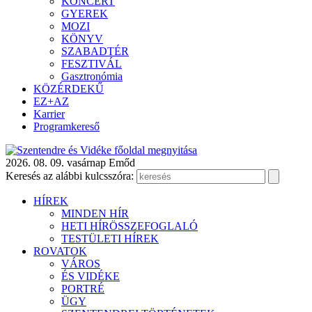
KONCERT
GYEREK
MOZI
KÖNYV
SZABADTÉR
FESZTIVÁL
Gasztronómia
KÖZÉRDEKŰ
EZ+AZ
Karrier
Programkereső
2026. 08. 09. vasárnap
Emőd
Keresés az alábbi kulcsszóra:
HÍREK
MINDEN HÍR
HETI HÍRÖSSZEFOGLALÓ
TESTÜLETI HÍREK
ROVATOK
VÁROS
ÉS VIDÉKE
PORTRÉ
ÜGY