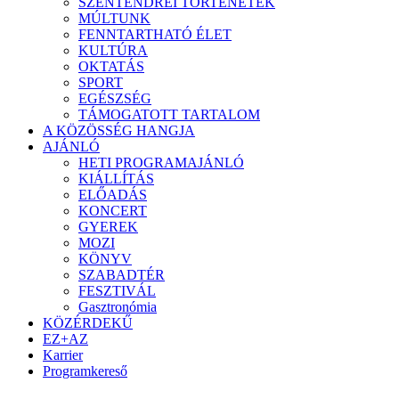
SZENTENDREI TÖRTÉNETEK
MÚLTUNK
FENNTARTHATÓ ÉLET
KULTÚRA
OKTATÁS
SPORT
EGÉSZSÉG
TÁMOGATOTT TARTALOM
A KÖZÖSSÉG HANGJA
AJÁNLÓ
HETI PROGRAMAJÁNLÓ
KIÁLLÍTÁS
ELŐADÁS
KONCERT
GYEREK
MOZI
KÖNYV
SZABADTÉR
FESZTIVÁL
Gasztronómia
KÖZÉRDEKŰ
EZ+AZ
Karrier
Programkereső