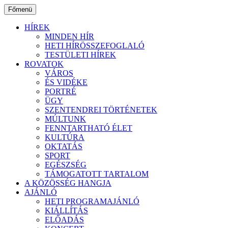
Ugrás
Főmenü
a
tartalomhoz
HÍREK
MINDEN HÍR
HETI HÍRÖSSZEFOGLALÓ
TESTÜLETI HÍREK
ROVATOK
VÁROS
ÉS VIDÉKE
PORTRÉ
ÜGY
SZENTENDREI TÖRTÉNETEK
MÚLTUNK
FENNTARTHATÓ ÉLET
KULTÚRA
OKTATÁS
SPORT
EGÉSZSÉG
TÁMOGATOTT TARTALOM
A KÖZÖSSÉG HANGJA
AJÁNLÓ
HETI PROGRAMAJÁNLÓ
KIÁLLÍTÁS
ELŐADÁS