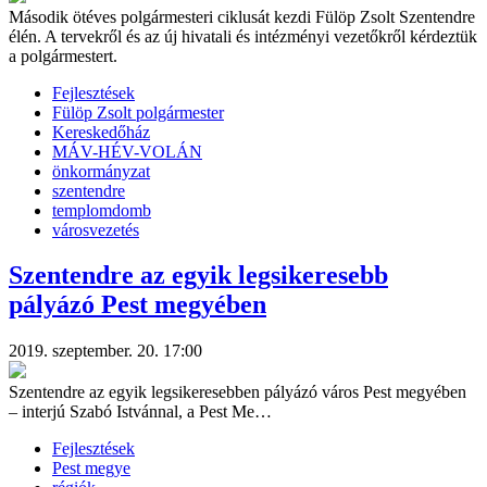
Második ötéves polgármesteri ciklusát kezdi Fülöp Zsolt Szentendre
élén. A tervekről és az új hivatali és intézményi vezetőkről kérdeztük
a polgármestert.
Fejlesztések
Fülöp Zsolt polgármester
Kereskedőház
MÁV-HÉV-VOLÁN
önkormányzat
szentendre
templomdomb
városvezetés
Szentendre az egyik legsikeresebb
pályázó Pest megyében
2019. szeptember. 20. 17:00
Szentendre az egyik legsikeresebben pályázó város Pest megyében
– interjú Szabó Istvánnal, a Pest Me…
Fejlesztések
Pest megye