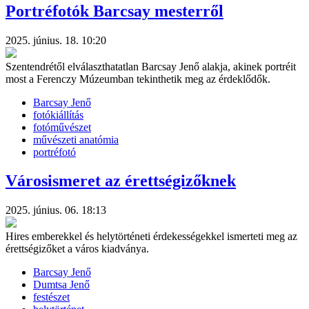
Portréfotók Barcsay mesterről
2025. június. 18. 10:20
Szentendrétől elválaszthatatlan Barcsay Jenő alakja, akinek portréit
most a Ferenczy Múzeumban tekinthetik meg az érdeklődők.
Barcsay Jenő
fotókiállítás
fotóművészet
művészeti anatómia
portréfotó
Városismeret az érettségizőknek
2025. június. 06. 18:13
Hires emberekkel és helytörténeti érdekességekkel ismerteti meg az
érettségizőket a város kiadványa.
Barcsay Jenő
Dumtsa Jenő
festészet