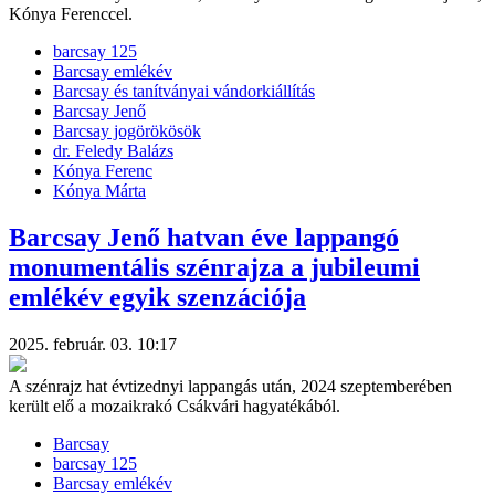
Kónya Ferenccel.
barcsay 125
Barcsay emlékév
Barcsay és tanítványai vándorkiállítás
Barcsay Jenő
Barcsay jogörökösök
dr. Feledy Balázs
Kónya Ferenc
Kónya Márta
Barcsay Jenő hatvan éve lappangó
monumentális szénrajza a jubileumi
emlékév egyik szenzációja
2025. február. 03. 10:17
A szénrajz hat évtizednyi lappangás után, 2024 szeptemberében
került elő a mozaikrakó Csákvári hagyatékából.
Barcsay
barcsay 125
Barcsay emlékév