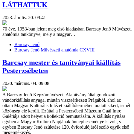
LÁTHATTUK
2023. április. 20. 09:41
70 éve, 1953-ban jelent meg első kiadásban Barcsay Jenő Művészeti
anatómia tankönyve, mely a magyar…
Barcsay Jenő
Barcsay Jenő Művészeti anatómia CXVIII
Barcsay mester és tanítványai kiállítás
Pesterzsébeten
2020. március. 04. 09:08
A Barcsay Jenő Képzőművészeti Alapítvány által gondozott
vándorkiállítás anyaga, miután visszaérkezett Prágából, ahol az
ottani Magyar Kulturális Intézet kiállítótermében aratott sikert, ismét
közönség elé került. Ezúttal a Pesterzsébeti Múzeum Gaál Imre
Galériája adott helyet a kollekció bemutatására. A kiállítás nyitása
egyben a Magyar Kultúra Napjának ünnepi eseménye is volt, s
egyben Barcsay Jenő születése 120. évfordulójáról szóló egyik első
megemlékezés.