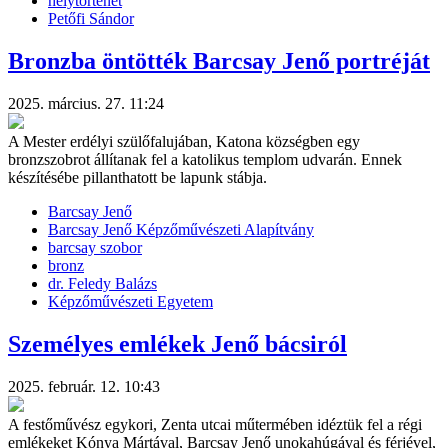
helytörténet
Petőfi Sándor
Bronzba öntötték Barcsay Jenő portréját
2025. március. 27. 11:24
A Mester erdélyi szülőfalujában, Katona községben egy
bronzszobrot állítanak fel a katolikus templom udvarán. Ennek
készítésébe pillanthatott be lapunk stábja.
Barcsay Jenő
Barcsay Jenő Képzőművészeti Alapítvány
barcsay szobor
bronz
dr. Feledy Balázs
Képzőművészeti Egyetem
Személyes emlékek Jenő bácsiról
2025. február. 12. 10:43
A festőművész egykori, Zenta utcai műtermében idéztük fel a régi
emlékeket Kónya Mártával, Barcsay Jenő unokahúgával és férjével,