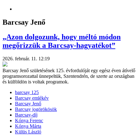
Barcsay Jenő
„Azon dolgozunk, hogy méltó módon
megőrizzük a Barcsay-hagyatékot”
2026. február. 11. 12:19
Barcsay Jenő születésének 125. évfordulóját egy egész éven átívelő
programsorozattal ünnepeltük, Szentendrén, de szerte az országban
és külföldön is voltak programok.
barcsay 125
Barcsay emlékév
Barcsay Jenő
Barcsay jogörökösök
Barcsay-díj
Kónya Ferenc
Kónya Márta
Külüs László