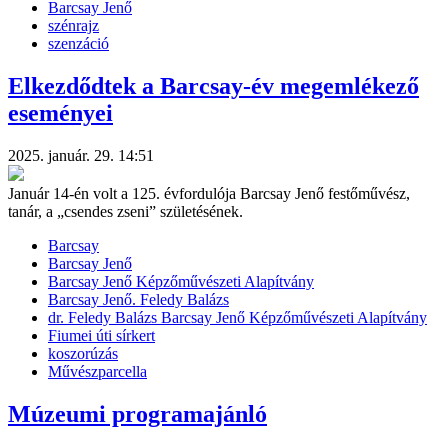
Barcsay Jenő
szénrajz
szenzáció
Elkezdődtek a Barcsay-év megemlékező
eseményei
2025. január. 29. 14:51
Január 14-én volt a 125. évfordulója Barcsay Jenő festőművész,
tanár, a „csendes zseni” születésének.
Barcsay
Barcsay Jenő
Barcsay Jenő Képzőművészeti Alapítvány
Barcsay Jenő. Feledy Balázs
dr. Feledy Balázs Barcsay Jenő Képzőművészeti Alapítvány
Fiumei úti sírkert
koszorúzás
Művészparcella
Múzeumi programajánló