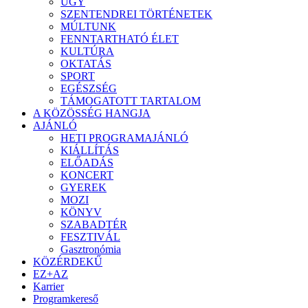
ÜGY
SZENTENDREI TÖRTÉNETEK
MÚLTUNK
FENNTARTHATÓ ÉLET
KULTÚRA
OKTATÁS
SPORT
EGÉSZSÉG
TÁMOGATOTT TARTALOM
A KÖZÖSSÉG HANGJA
AJÁNLÓ
HETI PROGRAMAJÁNLÓ
KIÁLLÍTÁS
ELŐADÁS
KONCERT
GYEREK
MOZI
KÖNYV
SZABADTÉR
FESZTIVÁL
Gasztronómia
KÖZÉRDEKŰ
EZ+AZ
Karrier
Programkereső