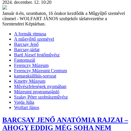
2024. december. 12. 10:20
Január 4-én, szombaton, 16 órakor kezdődik a Műgyűjtő szemével
címmel - WOLFART JÁNOS szubjektív tárlatvezetése a
Szentendrei Képtárban.
A formák ritmusa
A műgyűjtő szemével
Barcsay Jenő
Barcsay-tárlat
Bartl József festőművész
Fantomszál
Ferenczy Múzeum
Ferenczy Múzeumi Centrum
kamarakiállítás-sorozat
Kmetty Múzeum
Művészfeleségek nyomában
Múzeumi programajánló
Szalay Péter szobrászművész
Vajda Júlia
Wolfart János
BARCSAY JENŐ ANATÓMIA RAJZAI –
AHOGY EDDIG MÉG SOHA NEM