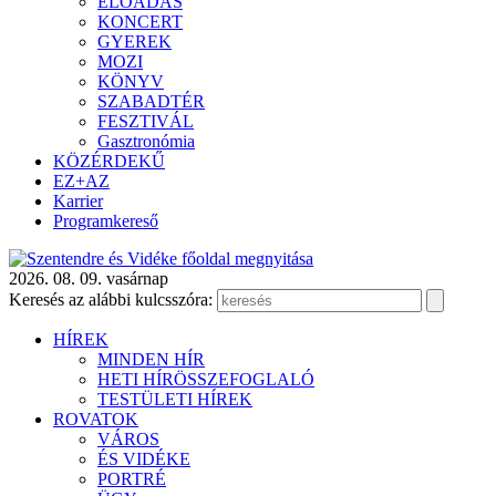
ELŐADÁS
KONCERT
GYEREK
MOZI
KÖNYV
SZABADTÉR
FESZTIVÁL
Gasztronómia
KÖZÉRDEKŰ
EZ+AZ
Karrier
Programkereső
2026. 08. 09. vasárnap
Keresés az alábbi kulcsszóra:
HÍREK
MINDEN HÍR
HETI HÍRÖSSZEFOGLALÓ
TESTÜLETI HÍREK
ROVATOK
VÁROS
ÉS VIDÉKE
PORTRÉ