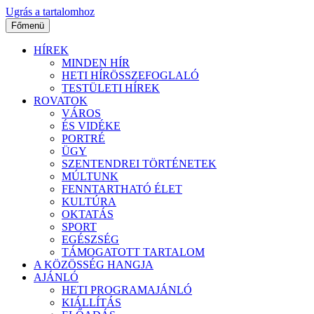
Ugrás a tartalomhoz
Főmenü
HÍREK
MINDEN HÍR
HETI HÍRÖSSZEFOGLALÓ
TESTÜLETI HÍREK
ROVATOK
VÁROS
ÉS VIDÉKE
PORTRÉ
ÜGY
SZENTENDREI TÖRTÉNETEK
MÚLTUNK
FENNTARTHATÓ ÉLET
KULTÚRA
OKTATÁS
SPORT
EGÉSZSÉG
TÁMOGATOTT TARTALOM
A KÖZÖSSÉG HANGJA
AJÁNLÓ
HETI PROGRAMAJÁNLÓ
KIÁLLÍTÁS