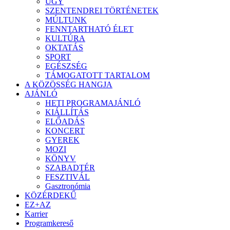
ÜGY
SZENTENDREI TÖRTÉNETEK
MÚLTUNK
FENNTARTHATÓ ÉLET
KULTÚRA
OKTATÁS
SPORT
EGÉSZSÉG
TÁMOGATOTT TARTALOM
A KÖZÖSSÉG HANGJA
AJÁNLÓ
HETI PROGRAMAJÁNLÓ
KIÁLLÍTÁS
ELŐADÁS
KONCERT
GYEREK
MOZI
KÖNYV
SZABADTÉR
FESZTIVÁL
Gasztronómia
KÖZÉRDEKŰ
EZ+AZ
Karrier
Programkereső