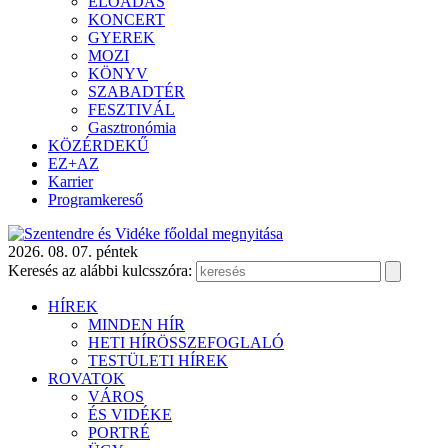
ELŐADÁS
KONCERT
GYEREK
MOZI
KÖNYV
SZABADTÉR
FESZTIVÁL
Gasztronómia
KÖZÉRDEKŰ
EZ+AZ
Karrier
Programkereső
2026. 08. 07. péntek
Keresés az alábbi kulcsszóra:
HÍREK
MINDEN HÍR
HETI HÍRÖSSZEFOGLALÓ
TESTÜLETI HÍREK
ROVATOK
VÁROS
ÉS VIDÉKE
PORTRÉ