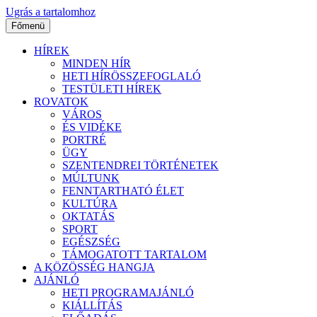
Ugrás a tartalomhoz
Főmenü
HÍREK
MINDEN HÍR
HETI HÍRÖSSZEFOGLALÓ
TESTÜLETI HÍREK
ROVATOK
VÁROS
ÉS VIDÉKE
PORTRÉ
ÜGY
SZENTENDREI TÖRTÉNETEK
MÚLTUNK
FENNTARTHATÓ ÉLET
KULTÚRA
OKTATÁS
SPORT
EGÉSZSÉG
TÁMOGATOTT TARTALOM
A KÖZÖSSÉG HANGJA
AJÁNLÓ
HETI PROGRAMAJÁNLÓ
KIÁLLÍTÁS