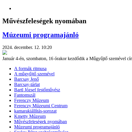
Művészfeleségek nyomában
Múzeumi programajánló
2024. december. 12. 10:20
Január 4-én, szombaton, 16 órakor kezdődik a Műgyűjtő szemével c
A formák ritmusa
A műgyűjtő szemével
Barcsay Jenő
Barcsay-tárlat
Bartl József festőművész
Fantomszál
Ferenczy Múzeum
Ferenczy Múzeumi Centrum
kamarakiállítás-sorozat
Kmetty Múzeum
Művészfeleségek nyomában
Múzeumi programajánló