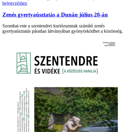
Zenés gyertyaúsztatás a Dunán július 20-án
Szombat este a szentendrei kuriózumnak számító zenés
gyertyaúsztatás páratlan látványában gyönyörködhet a közönség.