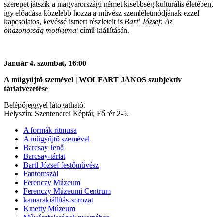
szerepet játszik a magyarországi német kisebbség kulturális életében,
így előadása közelebb hozza a művész szemléletmódjának ezzel
kapcsolatos, kevéssé ismert részleteit is
Bartl József: Az
önazonosság motívumai
című kiállításán.
Január 4. szombat, 16:00
A műgyűjtő szemével | WOLFART JÁNOS szubjektív
tárlatvezetése
Belépőjeggyel látogatható.
Helyszín: Szentendrei Képtár, Fő tér 2-5.
A formák ritmusa
A műgyűjtő szemével
Barcsay Jenő
Barcsay-tárlat
Bartl József festőművész
Fantomszál
Ferenczy Múzeum
Ferenczy Múzeumi Centrum
kamarakiállítás-sorozat
Kmetty Múzeum