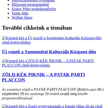
Művészfeleségek nyomában
Múzeumi programajánló
Szalay Péter szobrászművész
Vajda Júlia
Wolfart János
További cikkeink a témában
Új vezető a Szentendrei Kulturális Központ élén
ZÖLD-KÉK PIKNIK – A PATAK PARTI
PLACCON
𝐴𝑧 𝑒𝑠𝑒𝑚𝑒́𝑛𝑦𝑡 𝑣𝑒́𝑔𝑢̈𝑙 𝑎 𝑃𝐴𝑇𝐴𝐾 𝑃𝐴𝑅𝑇𝐼 𝑃𝐿𝐴𝐶𝐶𝑂𝑁 (𝐵𝑢̈𝑘𝑘𝑜̈𝑠 𝑝𝑎𝑟𝑡 40.)
szeptember 29-𝑒́𝑛 𝑣𝑎𝑠𝑎́𝑟𝑛𝑎𝑝 10 𝑜́𝑟𝑎́𝑡𝑜́𝑙 𝑡𝑎𝑟𝑡𝑗á𝑘 meg 𝑘𝑖𝑠𝑒𝑏𝑏
𝑝𝑟𝑜𝑔𝑟𝑎𝑚𝑣𝑎́𝑙𝑡𝑜𝑧𝑎́𝑠𝑠𝑎𝑙.