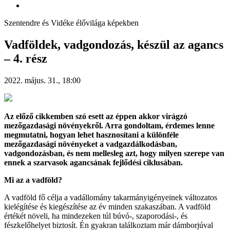
Szentendre és Vidéke élővilága képekben
Vadföldek, vadgondozás, készül az agancs
– 4. rész
2022. május. 31., 18:00
Az előző cikkemben szó esett az éppen akkor virágzó
mezőgazdasági növényekről. Arra gondoltam, érdemes lenne
megmutatni, hogyan lehet hasznosítani a különféle
mezőgazdasági növényeket a vadgazdálkodásban,
vadgondozásban, és nem mellesleg azt, hogy milyen szerepe van
ennek a szarvasok agancsának fejlődési ciklusában.
Mi az a vadföld?
A vadföld fő célja a vadállomány takarmányigényeinek változatos
kielégítése és kiegészítése az év minden szakaszában. A vadföld
értékét növeli, ha mindezeken túl búvó-, szaporodási-, és
fészkelőhelyet biztosít. Én gyakran találkoztam már dámborjúval