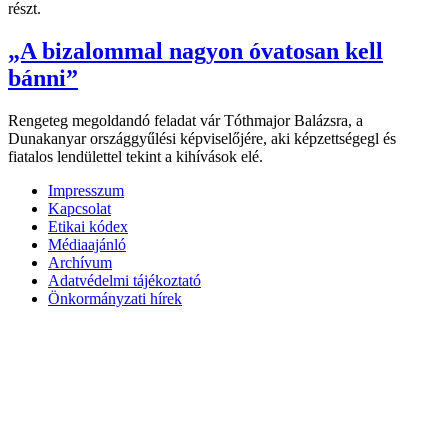
részt.
„A bizalommal nagyon óvatosan kell
bánni”
Rengeteg megoldandó feladat vár Tóthmajor Balázsra, a
Dunakanyar országgyűlési képviselőjére, aki képzettségegl és
fiatalos lendülettel tekint a kihívások elé.
Impresszum
Kapcsolat
Etikai kódex
Médiaajánló
Archívum
Adatvédelmi tájékoztató
Önkormányzati hírek