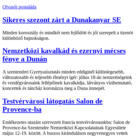
Olvasói postaláda
Sikeres szezont zárt a Dunakanyar SE
Minden korosztály és mindkét nem fejlődött és jól szerepelt a tizenöt
különböző bajnokságon.
Nemzetközi kavalkád és ezernyi mécses
fénye a Dunán
A szentendrei Gyertyaúsztatás minden eddiginél különlegesebb,
változatosabb és teljesebb élményt ígér: július 18-án nemzetiségeink
és vendégvárosaink fellépőinek kavalkádja, látványos vízibemutató,
koncertek és táncház koronázza meg a Duna ünnepét.
Testvérvárosi látogatás Salon de
Provence-ba
Emlékezetes utazást szervezett francia testvérvárosunkba: Salon de
Provence-ba Szentendre Nemzetközi Kapcsolatainak Egyesülete
május 12-19. között. A buszos kiránduláson negyvenegyen vettek