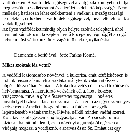
vadföldeken. A vadföldek segítségével a vadgazda könnyeben tudja
megbecsülni a vadlétszámot és a terület vadeltartó képességét. Nem
mellesleg hatásosan lehet csökkenteni a vadkárt a mezőgazdasági
területeken, erdőkben a vadföldek segítségével, mivel eltereli róluk a
vadak figyelmét.
Az ilyen vadföldeket mindig olyan helyre szokták telepíteni, ahol
nem tud kárt okozni: középkorú erdő közepébe, régi bőgő/barcogó
helyekre, ősi váltókhoz, üres vágásterületekre, nyiladékba.
Dámtehén a borjújával | fotó: Farkas Kornél
Miket szoktak ide vetni?
A vadföld legfontosabb növényei: a kukorica, amit kétféleképpen is
tudunk hasznosítani: téli abraktakarmányként, valamint ősszel,
bőgés időszakában és utána. A kukorica vetés célja a vad lekötése és
helybentartása. A napraforgó vetésének célja, hogy bőgésre
virágozzon, mivel a gím előszeretettel fogyasztja. Tökéletes
búvóhelyet biztosít a fácánok számára. A lucerna az egyik személyes
kedvencem. Amellett, hogy jól mutat a fotókon, az egyik
legértékesebb vadtakarmány. Kivétel nélkül minden vadfaj szereti.
Kora tavasztól egészen télig fogyasztja a vad. A csicsókáról már
biztosan hallott mindenki, ezt a növényt a gumójától egészen a
virágáig megeszi a vaddisznó, a szarvas és az őz. Emiatt ezt egy