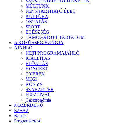
SZENTENDREI TÖRTÉNETEK
MÚLTUNK
FENNTARTHATÓ ÉLET
KULTÚRA
OKTATÁS
SPORT
EGÉSZSÉG
TÁMOGATOTT TARTALOM
A KÖZÖSSÉG HANGJA
AJÁNLÓ
HETI PROGRAMAJÁNLÓ
KIÁLLÍTÁS
ELŐADÁS
KONCERT
GYEREK
MOZI
KÖNYV
SZABADTÉR
FESZTIVÁL
Gasztronómia
KÖZÉRDEKŰ
EZ+AZ
Karrier
Programkereső