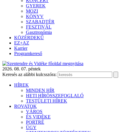
KONCERT
GYEREK
MOZI
KÖNYV
SZABADTÉR
FESZTIVÁL
Gasztronómia
KÖZÉRDEKŰ
EZ+AZ
Karrier
Programkereső
2026. 08. 07. péntek
Keresés az alábbi kulcsszóra:
HÍREK
MINDEN HÍR
HETI HÍRÖSSZEFOGLALÓ
TESTÜLETI HÍREK
ROVATOK
VÁROS
ÉS VIDÉKE
PORTRÉ
ÜGY