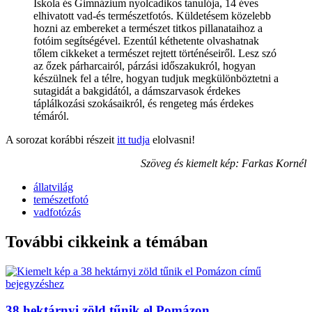
Iskola és Gimnázium nyolcadikos tanulója, 14 éves
elhivatott vad-és természetfotós. Küldetésem közelebb
hozni az embereket a természet titkos pillanataihoz a
fotóim segítségével. Ezentúl kéthetente olvashatnak
tőlem cikkeket a természet rejtett történéseiről. Lesz szó
az őzek párharcairól, párzási időszakukról, hogyan
készülnek fel a télre, hogyan tudjuk megkülönböztetni a
sutagidát a bakgidától, a dámszarvasok érdekes
táplálkozási szokásaikról, és rengeteg más érdekes
témáról.
A sorozat korábbi részeit
itt tudja
elolvasni!
Szöveg és kiemelt kép: Farkas Kornél
állatvilág
temészetfotó
vadfotózás
További cikkeink a témában
38 hektárnyi zöld tűnik el Pomázon