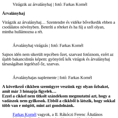
Virágzik az árvalányhaj | fotó: Farkas Kornél
Árvalányhaj
Virágzik az árvalányhaj… Szentendre és vidéke bővelkedik ebben a
csodálatos növényben. Beteríti a réteket és ha fúj a szél olyan,
mintha hullámozna a rét.
Árvalányhaj virágzás | fotó: Farkas Kornél
Sajnos idén nem sikerült repcében őzet, szarvast fotóznom, ezért az
újabb bakancslistás képem: gyönyörű kék virágok és árvalányhaj
társaságában legelésző őz, szarvas.
Árvalányhajas naplemente | fotó: Farkas Kornél
A következő cikkben szemügyre veszünk egy olyan őzbakot,
amit már 3 hónapja figyelek…
Ezzel a cikkel nem titkolt szándékom megmutatni azt, hogy a
vadászok nem gyilkosok. Ebből a cikkből is látszik, hogy sokkal
több van e mögött, mint azt gondolnánk.
Farkas Kornél
vagyok, a II. Rákóczi Ferenc Általános