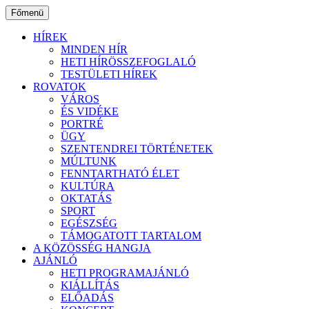
Ugrás
Főmenü
a
tartalomhoz
HÍREK
MINDEN HÍR
HETI HÍRÖSSZEFOGLALÓ
TESTÜLETI HÍREK
ROVATOK
VÁROS
ÉS VIDÉKE
PORTRÉ
ÜGY
SZENTENDREI TÖRTÉNETEK
MÚLTUNK
FENNTARTHATÓ ÉLET
KULTÚRA
OKTATÁS
SPORT
EGÉSZSÉG
TÁMOGATOTT TARTALOM
A KÖZÖSSÉG HANGJA
AJÁNLÓ
HETI PROGRAMAJÁNLÓ
KIÁLLÍTÁS
ELŐADÁS