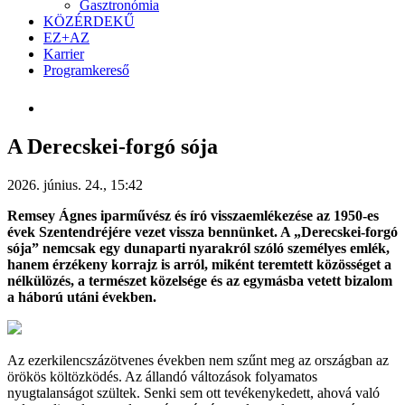
Gasztronómia
KÖZÉRDEKŰ
EZ+AZ
Karrier
Programkereső
A Derecskei-forgó sója
2026. június. 24., 15:42
Remsey Ágnes iparművész és író visszaemlékezése az 1950-es
évek Szentendréjére vezet vissza bennünket. A „Derecskei-forgó
sója” nemcsak egy dunaparti nyarakról szóló személyes emlék,
hanem érzékeny korrajz is arról, miként teremtett közösséget a
nélkülözés, a természet közelsége és az egymásba vetett bizalom
a háború utáni években.
Az ezerkilencszázötvenes években nem szűnt meg az országban az
örökös költözködés. Az állandó változások folyamatos
nyugtalanságot szültek. Senki sem ott tevékenykedett, ahová való