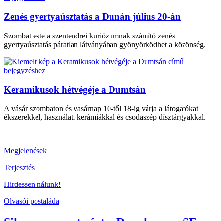
Zenés gyertyaúsztatás a Dunán július 20-án
Szombat este a szentendrei kuriózumnak számító zenés
gyertyaúsztatás páratlan látványában gyönyörködhet a közönség.
Keramikusok hétvégéje a Dumtsán
A vásár szombaton és vasárnap 10-től 18-ig várja a látogatókat
ékszerekkel, használati kerámiákkal és csodaszép dísztárgyakkal.
Megjelenések
Terjesztés
Hirdessen nálunk!
Olvasói postaláda