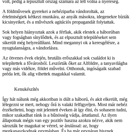
volt, pedig a lepusztult ország számára az lett volna a nyereség.
A földművesek gyerekei a nehéziparba vándoroltak, az
értelmiségiek kétkezi munkára, az anyák másokra, idegenekre bízták
kicsinyeiket, és a művészek agitációs propagandát folytattak.
Sok helyen hiányoztak azok a férfiak, akik elestek a háborúban
vagy fogságban sínylődtek, és az elpusztult településeket sem
sikerült még helyreállítani. Mind megannyi ok a keresgélésre, a
nyugtalanságra, a vándorlásra.
Az ötvenes évek elején, brutális erőszakkal sok családot ki is
telepítettek a fővárosból. Leszórták őket az Alföldre, a tanyavilágba
vagy más vidékre, földet művelni. Otthonuk, ingóságaik szabad
préda lett, ők alig vihettek magukkal valamit.
Kenukészítés
Így hát nálunk még akkoriban is dúlt a háború, és akit elkerült, még
lélegezni se mert, nehogy őrá is valaki felfigyeljen. Most már nehéz
érzékeltetni, hogy mit jelentett éveken át így élni, és sohasem tudni,
mikor szakadhat ránk is a bűnösség vádja, ártatlanul. Az ilyen
állapotnak mégis van egy pozitív haszna azokra nézve, akik nem
sározták be magukat se vérrel, se árulással: az, hogy
megkapaszkodnak egymásban. És ha már egypáran hisznek