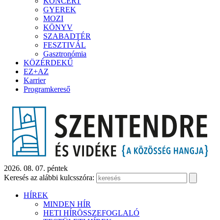
KONCERT
GYEREK
MOZI
KÖNYV
SZABADTÉR
FESZTIVÁL
Gasztronómia
KÖZÉRDEKŰ
EZ+AZ
Karrier
Programkereső
2026. 08. 07. péntek
Keresés az alábbi kulcsszóra:
HÍREK
MINDEN HÍR
HETI HÍRÖSSZEFOGLALÓ