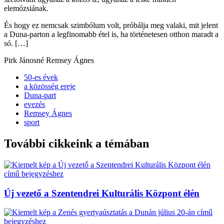
elemózsiának.
És hogy ez nemcsak szimbólum volt, próbálja meg valaki, mit jelent
a Duna-parton a legfinomabb étel is, ha történetesen otthon maradt a
só. […]
Pirk Jánosné Remsey Ágnes
50-es évek
a közösség ereje
Duna-part
evezés
Remsey Ágnes
sport
További cikkeink a témában
Új vezető a Szentendrei Kulturális Központ élén