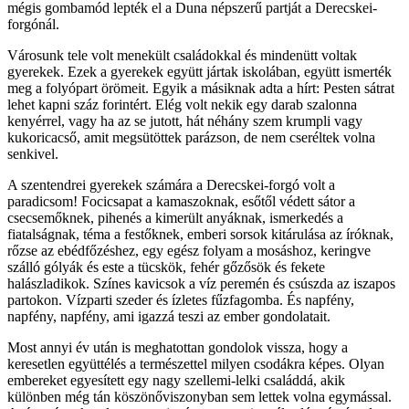
mégis gombamód lepték el a Duna népszerű partját a Derecskei-
forgónál.
Városunk tele volt menekült családokkal és mindenütt voltak
gyerekek. Ezek a gyerekek együtt jártak iskolában, együtt ismerték
meg a folyópart örömeit. Egyik a másiknak adta a hírt: Pesten sátrat
lehet kapni száz forintért. Elég volt nekik egy darab szalonna
kenyérrel, vagy ha az se jutott, hát néhány szem krumpli vagy
kukoricacső, amit megsütöttek parázson, de nem cseréltek volna
senkivel.
A szentendrei gyerekek számára a Derecskei-forgó volt a
paradicsom! Focicsapat a kamaszoknak, esőtől védett sátor a
csecsemőknek, pihenés a kimerült anyáknak, ismerkedés a
fiatalságnak, téma a festőknek, emberi sorsok kitárulása az íróknak,
rőzse az ebédfőzéshez, egy egész folyam a mosáshoz, keringve
szálló gólyák és este a tücskök, fehér gőzősök és fekete
halászladikok. Színes kavicsok a víz peremén és csúszda az iszapos
partokon. Vízparti szeder és ízletes fűzfagomba. És napfény,
napfény, napfény, ami igazzá teszi az ember gondolatait.
Most annyi év után is meghatottan gondolok vissza, hogy a
keresetlen együttélés a természettel milyen csodákra képes. Olyan
embereket egyesített egy nagy szellemi-lelki családdá, akik
különben még tán köszönőviszonyban sem lettek volna egymással.