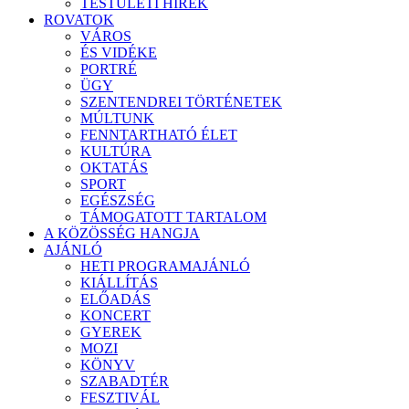
TESTÜLETI HÍREK
ROVATOK
VÁROS
ÉS VIDÉKE
PORTRÉ
ÜGY
SZENTENDREI TÖRTÉNETEK
MÚLTUNK
FENNTARTHATÓ ÉLET
KULTÚRA
OKTATÁS
SPORT
EGÉSZSÉG
TÁMOGATOTT TARTALOM
A KÖZÖSSÉG HANGJA
AJÁNLÓ
HETI PROGRAMAJÁNLÓ
KIÁLLÍTÁS
ELŐADÁS
KONCERT
GYEREK
MOZI
KÖNYV
SZABADTÉR
FESZTIVÁL