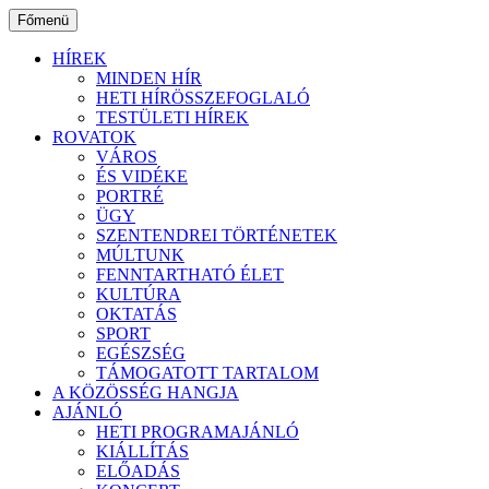
Ugrás
Főmenü
a
tartalomhoz
HÍREK
MINDEN HÍR
HETI HÍRÖSSZEFOGLALÓ
TESTÜLETI HÍREK
ROVATOK
VÁROS
ÉS VIDÉKE
PORTRÉ
ÜGY
SZENTENDREI TÖRTÉNETEK
MÚLTUNK
FENNTARTHATÓ ÉLET
KULTÚRA
OKTATÁS
SPORT
EGÉSZSÉG
TÁMOGATOTT TARTALOM
A KÖZÖSSÉG HANGJA
AJÁNLÓ
HETI PROGRAMAJÁNLÓ
KIÁLLÍTÁS
ELŐADÁS