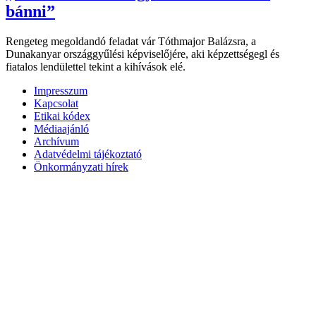
bánni”
Rengeteg megoldandó feladat vár Tóthmajor Balázsra, a
Dunakanyar országgyűlési képviselőjére, aki képzettségegl és
fiatalos lendülettel tekint a kihívások elé.
Impresszum
Kapcsolat
Etikai kódex
Médiaajánló
Archívum
Adatvédelmi tájékoztató
Önkormányzati hírek