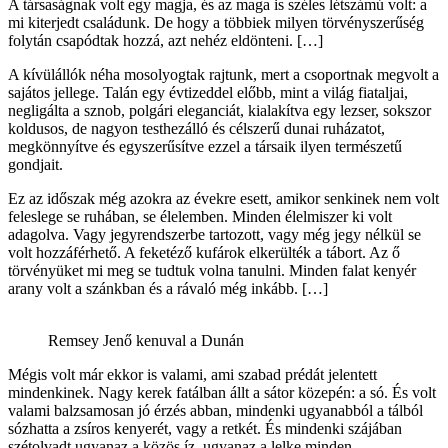
A társaságnak volt egy magja, és az maga is széles létszámú volt: a
mi kiterjedt családunk. De hogy a többiek milyen törvényszerűség
folytán csapódtak hozzá, azt nehéz eldönteni. […]
A kívülállók néha mosolyogtak rajtunk, mert a csoportnak megvolt a
sajátos jellege. Talán egy évtizeddel előbb, mint a világ fiataljai,
negligálta a sznob, polgári eleganciát, kialakítva egy lezser, sokszor
koldusos, de nagyon testhezálló és célszerű dunai ruházatot,
megkönnyítve és egyszerűsítve ezzel a társaik ilyen természetű
gondjait.
Ez az időszak még azokra az évekre esett, amikor senkinek nem volt
feleslege se ruhában, se élelemben. Minden élelmiszer ki volt
adagolva. Vagy jegyrendszerbe tartozott, vagy még jegy nélkül se
volt hozzáférhető. A feketéző kufárok elkerülték a tábort. Az ő
törvényüket mi meg se tudtuk volna tanulni. Minden falat kenyér
arany volt a szánkban és a rávaló még inkább. […]
Remsey Jenő kenuval a Dunán
Mégis volt már ekkor is valami, ami szabad prédát jelentett
mindenkinek. Nagy kerek fatálban állt a sátor közepén: a só. És volt
valami balzsamosan jó érzés abban, mindenki ugyanabból a tálból
sózhatta a zsíros kenyerét, vagy a retkét. És mindenki szájában
szétolvadt ugyanaz a közös íz, ugyanaz a lelke minden