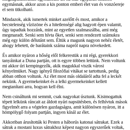
egymásnak, akkor azon a kis ponton emberi élet van és vonzóereje
el sem titkolható.
Mindazok, akik ismertek minket azelőtt és most, amikor a
becstelenség vízözöne és a hitetlenségé alig hagyott épen valamit,
úgy tapadtak hozzánk, mint az egyetlen szalmaszálba, ami még
megmaradt. Senki sem hívta őket, senki sem rendezett számukra
még egy külön délutánt sem. Éltük a magunk nagyon nehéz életét,
ahogy lehetett, de barátaink száma napról napra növekedett.
És amikor nyáron a hőség elől felkerestük a mi régi, gyerekkori
tanyáinkat a Duna partján, ott is egyre többen lettünk. Nem voltunk
mi akkor úri kempingezők, akik magukkal viszik városi
kényelmüket. Nagy igényű filozófiai vitákat se tartottunk, pedig
abban otthon voltunk. Az élet most más oldaláról adta fel a leckét
nekünk. A gyermekeinket és a lelki gyermekeinket kellett
megtanítani arra, hogyan kell élni.
Nem csináltunk mi semmit, csak nagyokat úsztunk. Kisimogattuk
tépett lelkünk ráncait az áldott nyári napsütésben, és felhívtuk mások
figyelmét arra a végtelen gazdagságra, amit különösen nyáron, itt a
hömpölygő folyam partján, ingyen kínál az élet.
Akkoriban árusították ki Pesten a háborús katonai sátrakat. Ezek a
sátrak a mostani luxus sátrakhoz képest nagyon egyszerűek voltak,