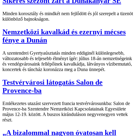
Sikeres szezont zárt a Dunakanyar SE
Minden korosztály és mindkét nem fejlődött és jól szerepelt a tizenöt
különböző bajnokságon.
Nemzetközi kavalkád és ezernyi mécses
fénye a Dunán
A szentendrei Gyertyaúsztatás minden eddiginél különlegesebb,
változatosabb és teljesebb élményt ígér: július 18-án nemzetiségeink
és vendégvárosaink fellépőinek kavalkádja, látványos vízibemutató,
koncertek és táncház koronázza meg a Duna ünnepét.
Testvérvárosi látogatás Salon de
Provence-ba
Emlékezetes utazást szervezett francia testvérvárosunkba: Salon de
Provence-ba Szentendre Nemzetközi Kapcsolatainak Egyesülete
május 12-19. között. A buszos kiránduláson negyvenegyen vettek
részt.
„A bizalommal nagyon óvatosan kell