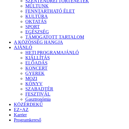
SZENTENDREI TÖRTÉNETEK
MÚLTUNK
FENNTARTHATÓ ÉLET
KULTÚRA
OKTATÁS
SPORT
EGÉSZSÉG
TÁMOGATOTT TARTALOM
A KÖZÖSSÉG HANGJA
AJÁNLÓ
HETI PROGRAMAJÁNLÓ
KIÁLLÍTÁS
ELŐADÁS
KONCERT
GYEREK
MOZI
KÖNYV
SZABADTÉR
FESZTIVÁL
Gasztronómia
KÖZÉRDEKŰ
EZ+AZ
Karrier
Programkereső