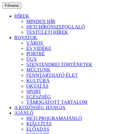
Ugrás
Főmenü
a
tartalomhoz
HÍREK
MINDEN HÍR
HETI HÍRÖSSZEFOGLALÓ
TESTÜLETI HÍREK
ROVATOK
VÁROS
ÉS VIDÉKE
PORTRÉ
ÜGY
SZENTENDREI TÖRTÉNETEK
MÚLTUNK
FENNTARTHATÓ ÉLET
KULTÚRA
OKTATÁS
SPORT
EGÉSZSÉG
TÁMOGATOTT TARTALOM
A KÖZÖSSÉG HANGJA
AJÁNLÓ
HETI PROGRAMAJÁNLÓ
KIÁLLÍTÁS
ELŐADÁS