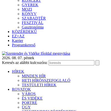
KONCERT
GYEREK
MOZI
KÖNYV
SZABADTÉR
FESZTIVÁL
Gasztronómia
KÖZÉRDEKŰ
EZ+AZ
Karrier
Programkereső
2026. 08. 07. péntek
Keresés az alábbi kulcsszóra:
HÍREK
MINDEN HÍR
HETI HÍRÖSSZEFOGLALÓ
TESTÜLETI HÍREK
ROVATOK
VÁROS
ÉS VIDÉKE
PORTRÉ
ÜGY