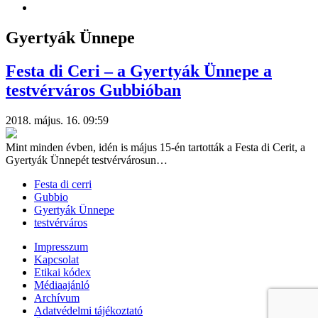
Gyertyák Ünnepe
Festa di Ceri – a Gyertyák Ünnepe a
testvérváros Gubbióban
2018. május. 16. 09:59
Mint minden évben, idén is május 15-én tartották a Festa di Cerit, a
Gyertyák Ünnepét testvérvárosun…
Festa di cerri
Gubbio
Gyertyák Ünnepe
testvérváros
Impresszum
Kapcsolat
Etikai kódex
Médiaajánló
Archívum
Adatvédelmi tájékoztató