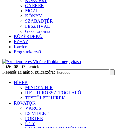
KONCERT
GYEREK
MOZI
KÖNYV
SZABADTÉR
FESZTIVÁL
Gasztronómia
KÖZÉRDEKŰ
EZ+AZ
Karrier
Programkereső
2026. 08. 07. péntek
Keresés az alábbi kulcsszóra:
HÍREK
MINDEN HÍR
HETI HÍRÖSSZEFOGLALÓ
TESTÜLETI HÍREK
ROVATOK
VÁROS
ÉS VIDÉKE
PORTRÉ
ÜGY