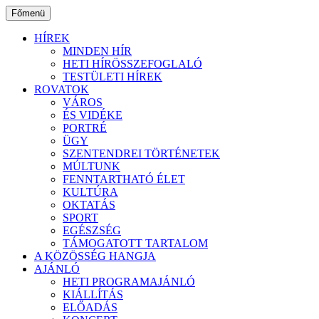
Ugrás
Főmenü
a
tartalomhoz
HÍREK
MINDEN HÍR
HETI HÍRÖSSZEFOGLALÓ
TESTÜLETI HÍREK
ROVATOK
VÁROS
ÉS VIDÉKE
PORTRÉ
ÜGY
SZENTENDREI TÖRTÉNETEK
MÚLTUNK
FENNTARTHATÓ ÉLET
KULTÚRA
OKTATÁS
SPORT
EGÉSZSÉG
TÁMOGATOTT TARTALOM
A KÖZÖSSÉG HANGJA
AJÁNLÓ
HETI PROGRAMAJÁNLÓ
KIÁLLÍTÁS
ELŐADÁS