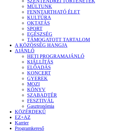
SZENTENDREI TÖRTÉNETEK
MÚLTUNK
FENNTARTHATÓ ÉLET
KULTÚRA
OKTATÁS
SPORT
EGÉSZSÉG
TÁMOGATOTT TARTALOM
A KÖZÖSSÉG HANGJA
AJÁNLÓ
HETI PROGRAMAJÁNLÓ
KIÁLLÍTÁS
ELŐADÁS
KONCERT
GYEREK
MOZI
KÖNYV
SZABADTÉR
FESZTIVÁL
Gasztronómia
KÖZÉRDEKŰ
EZ+AZ
Karrier
Programkereső