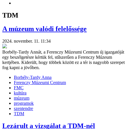
TDM
A múzeum valódi felelőssége
2024. november. 11. 11:34
Borbély-Tardy Annát, a Ferenczy Múzeumi Centrum új igazgatóját
egy beszélgetésre kértük fel, stílszerűen a Ferenczy Múzeum
kertjében. Kiderült, hogy többek között ez a tér is nagyobb szerepet
fog kapni a jövőben.
Borbély-Tardy Anna
Ferenczy Múzeumi Centrum
FMC
kultúra
múzeum
programok
szentendre
TDM
Lezárult a vizsgálat a TDM-nél