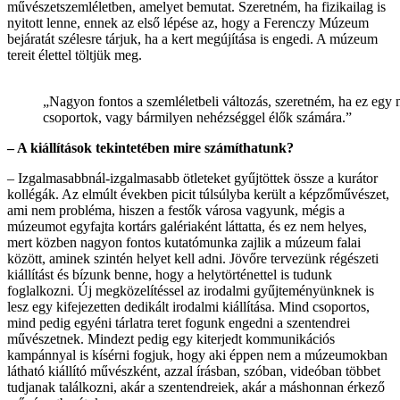
művészetszemléletben, amelyet bemutat. Szeretném, ha fizikailag is
nyitott lenne, ennek az első lépése az, hogy a Ferenczy Múzeum
bejáratát szélesre tárjuk, ha a kert megújítása is engedi. A múzeum
tereit élettel töltjük meg.
„Nagyon fontos a szemléletbeli változás, szeretném, ha ez egy
csoportok, vagy bármilyen nehézséggel élők számára.”
– A kiállítások tekintetében mire számíthatunk?
– Izgalmasabbnál-izgalmasabb ötleteket gyűjtöttek össze a kurátor
kollégák. Az elmúlt években picit túlsúlyba került a képzőművészet,
ami nem probléma, hiszen a festők városa vagyunk, mégis a
múzeumot egyfajta kortárs galériaként láttatta, és ez nem helyes,
mert közben nagyon fontos kutatómunka zajlik a múzeum falai
között, aminek szintén helyet kell adni. Jövőre tervezünk régészeti
kiállítást és bízunk benne, hogy a helytörténettel is tudunk
foglalkozni. Új megközelítéssel az irodalmi gyűjteményünknek is
lesz egy kifejezetten dedikált irodalmi kiállítása. Mind csoportos,
mind pedig egyéni tárlatra teret fogunk engedni a szentendrei
művészetnek. Mindezt pedig egy kiterjedt kommunikációs
kampánnyal is kísérni fogjuk, hogy aki éppen nem a múzeumokban
látható kiállító művészként, azzal írásban, szóban, videóban többet
tudjanak találkozni, akár a szentendreiek, akár a máshonnan érkező