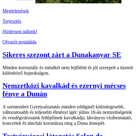
Megjelenések
Terjesztés
Hirdessen nálunk!
Olvasói postaláda
Sikeres szezont zárt a Dunakanyar SE
Minden korosztály és mindkét nem fejlődött és jól szerepelt a tizenöt
különböző bajnokságon.
Nemzetközi kavalkád és ezernyi mécses
fénye a Dunán
A szentendrei Gyertyaúsztatás minden eddiginél különlegesebb,
változatosabb és teljesebb élményt ígér: július 18-án nemzetiségeink
és vendégvárosaink fellépőinek kavalkádja, látványos vízibemutató,
koncertek és táncház koronázza meg a Duna ünnepét.