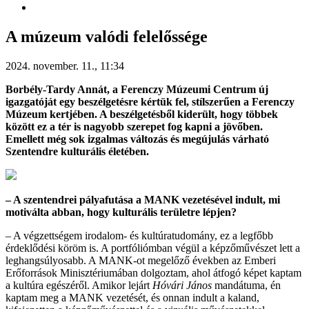
A múzeum valódi felelőssége
2024. november. 11., 11:34
Borbély-Tardy Annát, a Ferenczy Múzeumi Centrum új
igazgatóját egy beszélgetésre kértük fel, stílszerűen a Ferenczy
Múzeum kertjében. A beszélgetésből kiderült, hogy többek
között ez a tér is nagyobb szerepet fog kapni a jövőben.
Emellett még sok izgalmas változás és megújulás várható
Szentendre kulturális életében.
– A szentendrei pályafutása a MANK vezetésével indult, mi
motiválta abban, hogy kulturális területre lépjen?
– A végzettségem irodalom- és kultúratudomány, ez a legfőbb
érdeklődési köröm is. A portfóliómban végül a képzőművészet lett a
leghangsúlyosabb. A MANK-ot megelőző években az Emberi
Erőforrások Minisztériumában dolgoztam, ahol átfogó képet kaptam
a kultúra egészéről. Amikor lejárt
Hóvári János
mandátuma, én
kaptam meg a MANK vezetését, és onnan indult a kaland,