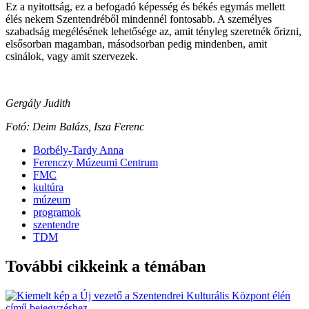
Ez a nyitottság, ez a befogadó képesség és békés egymás mellett
élés nekem Szentendréből mindennél fontosabb. A személyes
szabadság megélésének lehetősége az, amit tényleg szeretnék őrizni,
elsősorban magamban, másodsorban pedig mindenben, amit
csinálok, vagy amit szervezek.
Gergály Judith
Fotó: Deim Balázs, Isza Ferenc
Borbély-Tardy Anna
Ferenczy Múzeumi Centrum
FMC
kultúra
múzeum
programok
szentendre
TDM
További cikkeink a témában