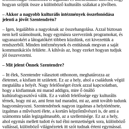
hogyan szőjük össze a különböző kulturális szálakat a jövőben.
– Akkor a nagyobb kulturális intézmények összefonódása
jelenti a jövőt Szentendrén?
– Igen, legalábbis a nagyoknak az összehangolása. Azzal biztosan
nem kell számolnunk, hogy egymásra szervezünk programokat, és
ugyanazokért a látogatókért többen küzdünk, ezt kivezettük a
rendszerből. Minden intézménynek és entitásnak megvan a saját
kommunikációs felülete. A kihívás az, hogy ezeket hogyan tudjuk
jól összevezetni.
– Mit jelent Önnek Szentendre?
– Itt élek, Szentendre választott otthonom, meghatározza az
életemet, a kisfiam itt született. Ez az a hely, ahol a családunk végül
megtalálta a helyét. Nagy felelősséget érzek azzal kapcsolatban,
hogy a kisfiamnak mi marad addigra, mire ő önálló
kultúrafogyasztóvá válik. Ez a valódi felelőssége egy kulturális
térnek, hogy mi az, ami fenn tud maradni, mi az, amit tovább tudunk
hagyományozni. Szentendrének nagyon izgalmas a helytörténete,
izgalmas a művészeti élete, a kortárs képzőművészei is, de ami a
számomra talán legizgalmasabb, az a szellemisége. Ez az a hely,
ahol egymás mellett tudott és tud élni nemzetiségek sora, különböző
vallással, különböző világnézetek itt szót tudnak érteni egymással.