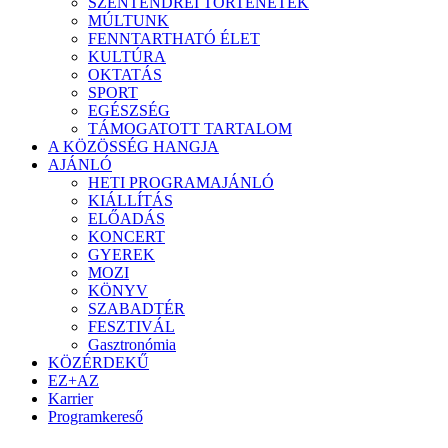
SZENTENDREI TÖRTÉNETEK
MÚLTUNK
FENNTARTHATÓ ÉLET
KULTÚRA
OKTATÁS
SPORT
EGÉSZSÉG
TÁMOGATOTT TARTALOM
A KÖZÖSSÉG HANGJA
AJÁNLÓ
HETI PROGRAMAJÁNLÓ
KIÁLLÍTÁS
ELŐADÁS
KONCERT
GYEREK
MOZI
KÖNYV
SZABADTÉR
FESZTIVÁL
Gasztronómia
KÖZÉRDEKŰ
EZ+AZ
Karrier
Programkereső