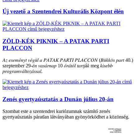
Új vezető a Szentendrei Kulturális Központ élén
ZÖLD-KÉK PIKNIK – A PATAK PARTI
PLACCON
𝐴𝑧 𝑒𝑠𝑒𝑚𝑒́𝑛𝑦𝑡 𝑣𝑒́𝑔𝑢̈𝑙 𝑎 𝑃𝐴𝑇𝐴𝐾 𝑃𝐴𝑅𝑇𝐼 𝑃𝐿𝐴𝐶𝐶𝑂𝑁 (𝐵𝑢̈𝑘𝑘𝑜̈𝑠 𝑝𝑎𝑟𝑡 40.)
szeptember 29-𝑒́𝑛 𝑣𝑎𝑠𝑎́𝑟𝑛𝑎𝑝 10 𝑜́𝑟𝑎́𝑡𝑜́𝑙 𝑡𝑎𝑟𝑡𝑗á𝑘 meg 𝑘𝑖𝑠𝑒𝑏𝑏
𝑝𝑟𝑜𝑔𝑟𝑎𝑚𝑣𝑎́𝑙𝑡𝑜𝑧𝑎́𝑠𝑠𝑎𝑙.
Zenés gyertyaúsztatás a Dunán július 20-án
Szombat este a szentendrei kuriózumnak számító zenés
gyertyaúsztatás páratlan látványában gyönyörködhet a közönség.