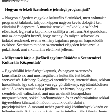
művészetbarátok.
– Hogyan értékeli Szentendre jelenlegi programjait?
– Nagyon elégedett vagyok a kulturális életünkkel, mert számtalan
programot találunk, tulajdonképpen nagyon kevés dologért kell
elindulni Budapestre. A mozink remekül működik, a színházi
előadások legjavát a kapunkhoz szállítja a Teátrum. Azt gondolom,
már az önmagáért beszél, hogy mennyi és milyen színvonalas
tárlatot rendeznek évente és hány izgalmas program kapcsolódik
ezekhez. Szerintem minden szentendrei elégedett lehet azzal a
pulzálással, ami a kulturális életünket jellemzi.
– Milyennek látja a jövőbeli együttműködést a Szentendrei
Kulturális Központtal?
– Egyedülálló lehetőséget kaptunk, és nagyon szerencsés
konstelláció az, ami most segítheti a kulturális élet közös
szervezését
. Lőrinczy Györggyel
szemléletben, intenzitásban, sokban
hasonlítunk, így sok alapja van egy gördülékeny, együttműködésen
alapuló közös munkának a jövőben. Az biztos, hogy azzal a
szemléletbeli változással, ami már az elmúlt hónapokban
megmutatkozott, sokkal hatékonyabban és az erőforrásainkat sokkal
ügyesebben kihasználó módon tudunk odafordulni a
projektjeinkhez. A mostani nehéz gazdasági körülmények között ez
létfontosságú. Számomra is izgalmas és intellektuális kihívás, hogy