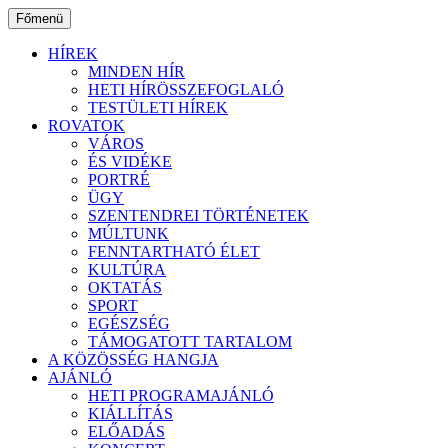
Ugrás
Főmenü
a
tartalomhoz
HÍREK
MINDEN HÍR
HETI HÍRÖSSZEFOGLALÓ
TESTÜLETI HÍREK
ROVATOK
VÁROS
ÉS VIDÉKE
PORTRÉ
ÜGY
SZENTENDREI TÖRTÉNETEK
MÚLTUNK
FENNTARTHATÓ ÉLET
KULTÚRA
OKTATÁS
SPORT
EGÉSZSÉG
TÁMOGATOTT TARTALOM
A KÖZÖSSÉG HANGJA
AJÁNLÓ
HETI PROGRAMAJÁNLÓ
KIÁLLÍTÁS
ELŐADÁS