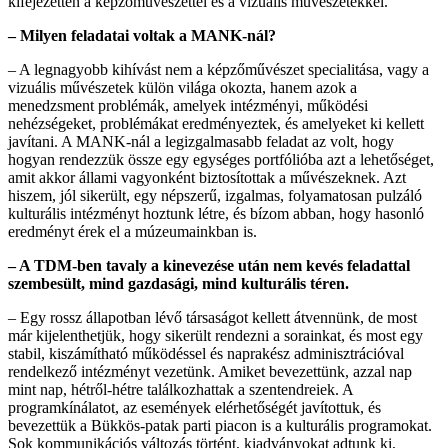
kifejezetten a képzőművészettel és a vizuális művészetekkel.
– Milyen feladatai voltak a MANK-nál?
– A legnagyobb kihívást nem a képzőművészet specialitása, vagy a
vizuális művészetek külön világa okozta, hanem azok a
menedzsment problémák, amelyek intézményi, működési
nehézségeket, problémákat eredményeztek, és amelyeket ki kellett
javítani. A MANK-nál a legizgalmasabb feladat az volt, hogy
hogyan rendezzük össze egy egységes portfólióba azt a lehetőséget,
amit akkor állami vagyonként biztosítottak a művészeknek. Azt
hiszem, jól sikerült, egy népszerű, izgalmas, folyamatosan pulzáló
kulturális intézményt hoztunk létre, és bízom abban, hogy hasonló
eredményt érek el a múzeumainkban is.
– A TDM-ben tavaly a kinevezése után nem kevés feladattal
szembesült, mind gazdasági, mind kulturális téren.
– Egy rossz állapotban lévő társaságot kellett átvennünk, de most
már kijelenthetjük, hogy sikerült rendezni a sorainkat, és most egy
stabil, kiszámítható működéssel és naprakész adminisztrációval
rendelkező intézményt vezetünk. Amiket bevezettünk, azzal nap
mint nap, hétről-hétre találkozhattak a szentendreiek. A
programkínálatot, az események elérhetőségét javítottuk, és
bevezettük a Bükkös-patak parti piacon is a kulturális programokat.
Sok kommunikációs változás történt, kiadványokat adtunk ki,