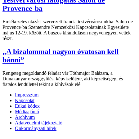
Testvérvárosi látogatás Salon de
Provence-ba
Emlékezetes utazást szervezett francia testvérvárosunkba: Salon de
Provence-ba Szentendre Nemzetközi Kapcsolatainak Egyesülete
május 12-19. között. A buszos kiránduláson negyvenegyen vettek
részt.
„A bizalommal nagyon óvatosan kell
bánni”
Rengeteg megoldandó feladat vár Tóthmajor Balázsra, a
Dunakanyar országgyűlési képviselőjére, aki képzettségegl és
fiatalos lendülettel tekint a kihívások elé.
Impresszum
Kapcsolat
Etikai kódex
Médiaajánló
Archívum
Adatvédelmi tájékoztató
Önkormányzati hírek