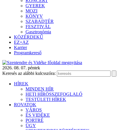
KONCERT
GYEREK
MOZI
KÖNYV
SZABADTÉR
FESZTIVÁL
Gasztronómia
KÖZÉRDEKŰ
EZ+AZ
Karrier
Programkereső
2026. 08. 07. péntek
Keresés az alábbi kulcsszóra:
HÍREK
MINDEN HÍR
HETI HÍRÖSSZEFOGLALÓ
TESTÜLETI HÍREK
ROVATOK
VÁROS
ÉS VIDÉKE
PORTRÉ
ÜGY