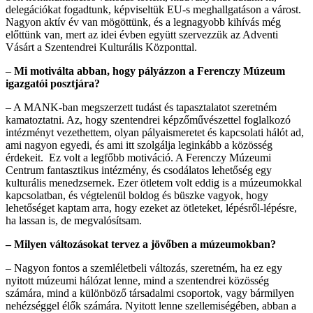
delegációkat fogadtunk, képviseltük EU-s meghallgatáson a várost.
Nagyon aktív év van mögöttünk, és a legnagyobb kihívás még
előttünk van, mert az idei évben együtt szervezzük az Adventi
Vásárt a Szentendrei Kulturális Központtal.
–
Mi motiválta abban, hogy pályázzon a Ferenczy Múzeum
igazgatói posztjára?
– A MANK-ban megszerzett tudást és tapasztalatot szeretném
kamatoztatni. Az, hogy szentendrei képzőművészettel foglalkozó
intézményt vezethettem, olyan pályaismeretet és kapcsolati hálót ad,
ami nagyon egyedi, és ami itt szolgálja leginkább a közösség
érdekeit. Ez volt a legfőbb motiváció. A Ferenczy Múzeumi
Centrum fantasztikus intézmény, és csodálatos lehetőség egy
kulturális menedzsernek. Ezer ötletem volt eddig is a múzeumokkal
kapcsolatban, és végtelenül boldog és büszke vagyok, hogy
lehetőséget kaptam arra, hogy ezeket az ötleteket, lépésről-lépésre,
ha lassan is, de megvalósítsam.
– Milyen változásokat tervez a jövőben a múzeumokban?
– Nagyon fontos a szemléletbeli változás, szeretném, ha ez egy
nyitott múzeumi hálózat lenne, mind a szentendrei közösség
számára, mind a különböző társadalmi csoportok, vagy bármilyen
nehézséggel élők számára. Nyitott lenne szellemiségében, abban a