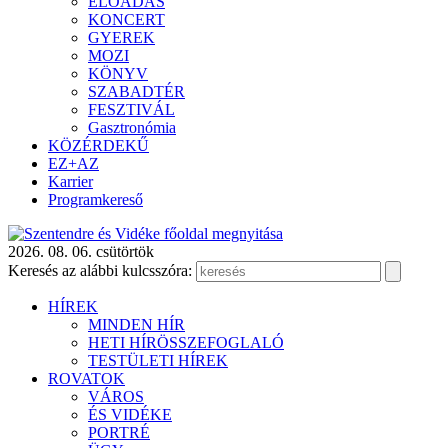
ELŐADÁS
KONCERT
GYEREK
MOZI
KÖNYV
SZABADTÉR
FESZTIVÁL
Gasztronómia
KÖZÉRDEKŰ
EZ+AZ
Karrier
Programkereső
2026. 08. 06. csütörtök
Keresés az alábbi kulcsszóra:
HÍREK
MINDEN HÍR
HETI HÍRÖSSZEFOGLALÓ
TESTÜLETI HÍREK
ROVATOK
VÁROS
ÉS VIDÉKE
PORTRÉ