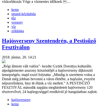
vízkorlátozás Vége a vízmentes időknek …
kenu
strand-kézilabda
tűz
verseny
víz
zöldalga
Hajósverseny Szentendrén, a Pestisűző
Fesztiválon
2018. június. 20. 14:21
„Régi álmom vált valóra”- kezdte Gyürk Dorottya kulturális
alpolgármester asszony köszöntőjét a hajósverseny díjkiosztó
ünnepségén, majd ezzel folytatta: „Mindig is szerettem volna a
Dunát még jobban bevonni a város életébe, a hajózást, evezést
népszerűsíteni, hisz itt élünk a víz mellett.” A PESTISŰZŐ
FESZTIVÁL második napjára meghirdetett hajóverseny 120
résztvevővel, 24 hajóegységgel rendkívül jó hangulatban zajlott.
hajósverseny
kenu