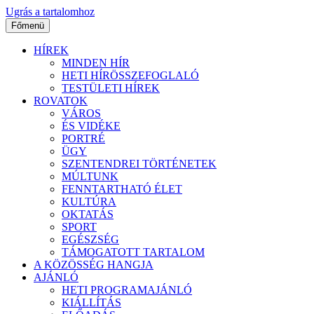
Ugrás a tartalomhoz
Főmenü
HÍREK
MINDEN HÍR
HETI HÍRÖSSZEFOGLALÓ
TESTÜLETI HÍREK
ROVATOK
VÁROS
ÉS VIDÉKE
PORTRÉ
ÜGY
SZENTENDREI TÖRTÉNETEK
MÚLTUNK
FENNTARTHATÓ ÉLET
KULTÚRA
OKTATÁS
SPORT
EGÉSZSÉG
TÁMOGATOTT TARTALOM
A KÖZÖSSÉG HANGJA
AJÁNLÓ
HETI PROGRAMAJÁNLÓ
KIÁLLÍTÁS