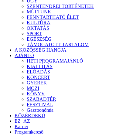
ÜGY
SZENTENDREI TÖRTÉNETEK
MÚLTUNK
FENNTARTHATÓ ÉLET
KULTÚRA
OKTATÁS
SPORT
EGÉSZSÉG
TÁMOGATOTT TARTALOM
A KÖZÖSSÉG HANGJA
AJÁNLÓ
HETI PROGRAMAJÁNLÓ
KIÁLLÍTÁS
ELŐADÁS
KONCERT
GYEREK
MOZI
KÖNYV
SZABADTÉR
FESZTIVÁL
Gasztronómia
KÖZÉRDEKŰ
EZ+AZ
Karrier
Programkereső