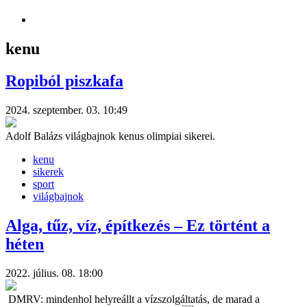
kenu
Ropiból piszkafa
2024. szeptember. 03. 10:49
Adolf Balázs világbajnok kenus olimpiai sikerei.
kenu
sikerek
sport
világbajnok
Alga, tűz, víz, építkezés – Ez történt a
héten
2022. július. 08. 18:00
DMRV: mindenhol helyreállt a vízszolgáltatás, de marad a