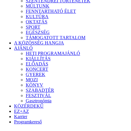
SZENTENDREI TÖRTÉNETEK
MÚLTUNK
FENNTARTHATÓ ÉLET
KULTÚRA
OKTATÁS
SPORT
EGÉSZSÉG
TÁMOGATOTT TARTALOM
A KÖZÖSSÉG HANGJA
AJÁNLÓ
HETI PROGRAMAJÁNLÓ
KIÁLLÍTÁS
ELŐADÁS
KONCERT
GYEREK
MOZI
KÖNYV
SZABADTÉR
FESZTIVÁL
Gasztronómia
KÖZÉRDEKŰ
EZ+AZ
Karrier
Programkereső