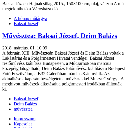
Baksai József: Hajnalcsillag 2015., 150×100 cm, olaj, vászon A mű
megtekinthető a Városháza elő…
A hónap műtárgya
Baksai József
Művésztea: Baksai József, Deim Balázs
2018. március. 01. 10:09
A februári XIII. Művészteán Baksai József és Deim Balázs voltak a
Lakástárlat és a Polgármesteri Hivatal vendégei. Baksai József
festőművész kiállítása Budapesten, a Műcsarnokban március
közepéig látogatható, Deim Balázs fotóművész kiállítása a Budapest
Fotó Fesztiválon, a B32 Galériában március 8-án nyílik. Az
aktualitások kapcsán beszélgetett a művészekkel Musza Györgyi. A
meghívott művészek alkotásait a polgármesteri irodákban állították
ki.
Baksai József
Deim Balázs
művésztea
Impresszum
Kapcsolat