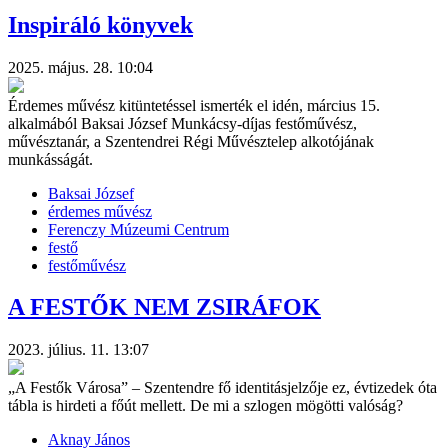
Inspiráló könyvek
2025. május. 28. 10:04
Érdemes művész kitüntetéssel ismerték el idén, március 15.
alkalmából Baksai József Munkácsy-díjas festőművész,
művésztanár, a Szentendrei Régi Művésztelep alkotójának
munkásságát.
Baksai József
érdemes művész
Ferenczy Múzeumi Centrum
festő
festőművész
A FESTŐK NEM ZSIRÁFOK
2023. július. 11. 13:07
„A Festők Városa” – Szentendre fő identitásjelzője ez, évtizedek óta
tábla is hirdeti a főút mellett. De mi a szlogen mögötti valóság?
Aknay János