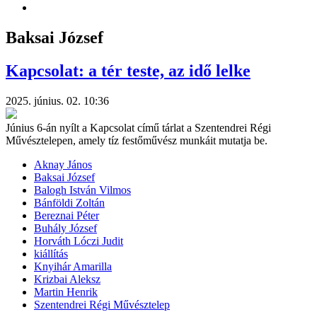
Baksai József
Kapcsolat: a tér teste, az idő lelke
2025. június. 02. 10:36
Június 6-án nyílt a Kapcsolat című tárlat a Szentendrei Régi
Művésztelepen, amely tíz festőművész munkáit mutatja be.
Aknay János
Baksai József
Balogh István Vilmos
Bánföldi Zoltán
Bereznai Péter
Buhály József
Horváth Lóczi Judit
kiállítás
Knyihár Amarilla
Krizbai Aleksz
Martin Henrik
Szentendrei Régi Művésztelep