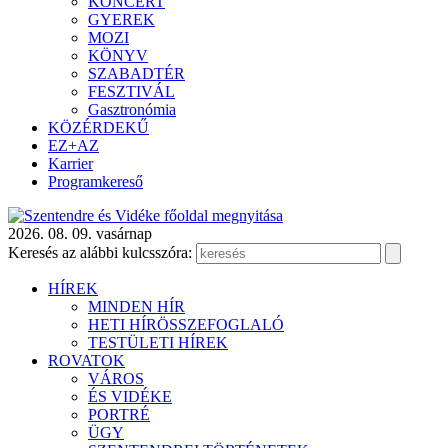
KONCERT
GYEREK
MOZI
KÖNYV
SZABADTÉR
FESZTIVÁL
Gasztronómia
KÖZÉRDEKŰ
EZ+AZ
Karrier
Programkereső
2026. 08. 09. vasárnap
Keresés az alábbi kulcsszóra:
HÍREK
MINDEN HÍR
HETI HÍRÖSSZEFOGLALÓ
TESTÜLETI HÍREK
ROVATOK
VÁROS
ÉS VIDÉKE
PORTRÉ
ÜGY