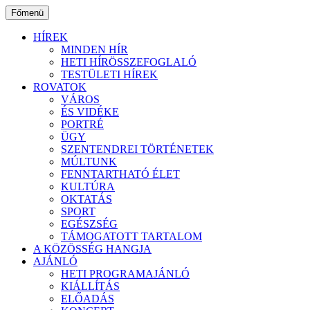
Ugrás
Főmenü
a
tartalomhoz
HÍREK
MINDEN HÍR
HETI HÍRÖSSZEFOGLALÓ
TESTÜLETI HÍREK
ROVATOK
VÁROS
ÉS VIDÉKE
PORTRÉ
ÜGY
SZENTENDREI TÖRTÉNETEK
MÚLTUNK
FENNTARTHATÓ ÉLET
KULTÚRA
OKTATÁS
SPORT
EGÉSZSÉG
TÁMOGATOTT TARTALOM
A KÖZÖSSÉG HANGJA
AJÁNLÓ
HETI PROGRAMAJÁNLÓ
KIÁLLÍTÁS
ELŐADÁS