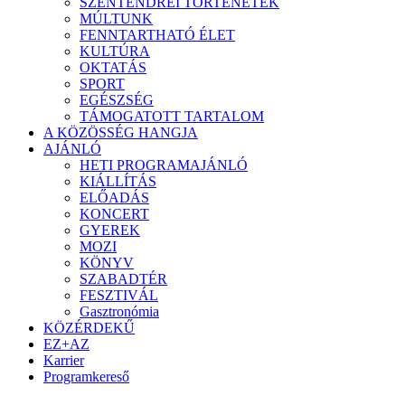
SZENTENDREI TÖRTÉNETEK
MÚLTUNK
FENNTARTHATÓ ÉLET
KULTÚRA
OKTATÁS
SPORT
EGÉSZSÉG
TÁMOGATOTT TARTALOM
A KÖZÖSSÉG HANGJA
AJÁNLÓ
HETI PROGRAMAJÁNLÓ
KIÁLLÍTÁS
ELŐADÁS
KONCERT
GYEREK
MOZI
KÖNYV
SZABADTÉR
FESZTIVÁL
Gasztronómia
KÖZÉRDEKŰ
EZ+AZ
Karrier
Programkereső