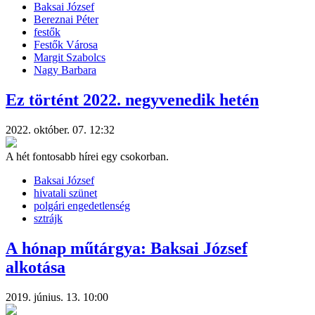
Baksai József
Bereznai Péter
festők
Festők Városa
Margit Szabolcs
Nagy Barbara
Ez történt 2022. negyvenedik hetén
2022. október. 07. 12:32
A hét fontosabb hírei egy csokorban.
Baksai József
hivatali szünet
polgári engedetlenség
sztrájk
A hónap műtárgya: Baksai József
alkotása
2019. június. 13. 10:00