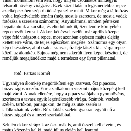
Talán mondanom sem kell, hogy milyen csodálatos mindegyik
felsorolt növény virágzása. Ezek közül talán a legismertebb a repce
az elképesztően szép rikító sárga színe miatt. Mikor még a tájfotózás
volt a legkedveltebb témám (még most is szeretem, de most a vadak
fotózása a szerelem számomra), Anyukámmal minden pénteken
bepattantunk a kocsiba, és elindultunk itt, Szentendre környékén
repcemezőt keresni. Akkor, két évvel ezelőtt már április közepe,
vége felé virágzott a repce, most azonban egészen május elejéig
kellett erre várni, de teljes egészében megérte. Számomra egy olyan
kép elkészítése, ahol csak a szarvas, őz feje látszik ki a sárga repce
közül az álomkép. Sajnos még nem sikerült ilyen képet készíteni, de
reméljük megajándékoz majd a természet egy ilyen pillanattal.
fotó: Farkas Kornél
Ugyanilyen álomkép megörökíteni egy szarvast, őzt pipacsos,
búzavirágos mezőn. Erre az alkalomra viszont május közepéig kell
majd várni. Annak ellenére, hogy a pipacs valójában gyomnövény,
szerintem a tavasz egyik legértékesebb virága. Szántók, vetések
szélén, tarlókon, parlagokon, de még az utak szélén is
találkozhatunk velük. Búzatáblák szélein gyakran együtt nő a
búzavirággal és a mezei szarkalábbal.
Szintén ekkor virágzik az őszi mák is, amit ősszel kell elvetni, és
május közepén kel ki, majd július elején kell learatni.