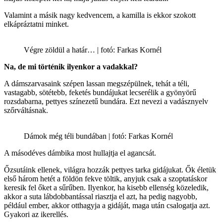
Valamint a másik nagy kedvencem, a kamilla is ekkor szokott
elkápráztatni minket.
Végre zöldül a határ… | fotó: Farkas Kornél
Na, de mi történik ilyenkor a vadakkal?
A dámszarvasaink szépen lassan megszépülnek, tehát a téli,
vastagabb, sötétebb, feketés bundájukat lecserélik a gyönyörű
rozsdabarna, pettyes színezetű bundára. Ezt nevezi a vadásznyelv
szőrváltásnak.
Dámok még téli bundában | fotó: Farkas Kornél
A másodéves dámbika most hullajtja el agancsát.
Őzsutáink ellenek, világra hozzák pettyes tarka gidájukat. Ők életük
első három hetét a földön fekve töltik, anyjuk csak a szoptatáskor
keresik fel őket a sűrűben. Ilyenkor, ha kisebb ellenség közeledik,
akkor a suta lábdobbantással riasztja el azt, ha pedig nagyobb,
például ember, akkor otthagyja a gidáját, maga után csalogatja azt.
Gyakori az ikerellés.