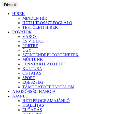
Ugrás
Főmenü
a
tartalomhoz
HÍREK
MINDEN HÍR
HETI HÍRÖSSZEFOGLALÓ
TESTÜLETI HÍREK
ROVATOK
VÁROS
ÉS VIDÉKE
PORTRÉ
ÜGY
SZENTENDREI TÖRTÉNETEK
MÚLTUNK
FENNTARTHATÓ ÉLET
KULTÚRA
OKTATÁS
SPORT
EGÉSZSÉG
TÁMOGATOTT TARTALOM
A KÖZÖSSÉG HANGJA
AJÁNLÓ
HETI PROGRAMAJÁNLÓ
KIÁLLÍTÁS
ELŐADÁS