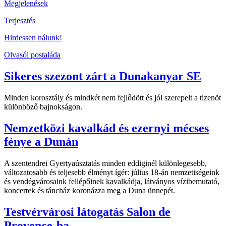
Megjelenések
Terjesztés
Hirdessen nálunk!
Olvasói postaláda
Sikeres szezont zárt a Dunakanyar SE
Minden korosztály és mindkét nem fejlődött és jól szerepelt a tizenöt
különböző bajnokságon.
Nemzetközi kavalkád és ezernyi mécses
fénye a Dunán
A szentendrei Gyertyaúsztatás minden eddiginél különlegesebb,
változatosabb és teljesebb élményt ígér: július 18-án nemzetiségeink
és vendégvárosaink fellépőinek kavalkádja, látványos vízibemutató,
koncertek és táncház koronázza meg a Duna ünnepét.
Testvérvárosi látogatás Salon de
Provence-ba