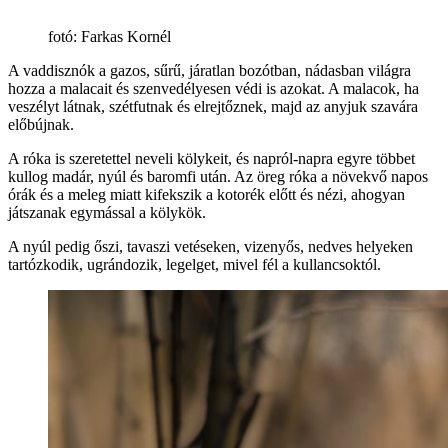
fotó: Farkas Kornél
A vaddisznók a gazos, sűrű, járatlan bozótban, nádasban világra
hozza a malacait és szenvedélyesen védi is azokat. A malacok, ha
veszélyt látnak, szétfutnak és elrejtőznek, majd az anyjuk szavára
előbújnak.
A róka is szeretettel neveli kölykeit, és napról-napra egyre többet
kullog madár, nyúl és baromfi után. Az öreg róka a növekvő napos
órák és a meleg miatt kifekszik a kotorék előtt és nézi, ahogyan
játszanak egymással a kölykök.
A nyúl pedig őszi, tavaszi vetéseken, vizenyős, nedves helyeken
tartózkodik, ugrándozik, legelget, mivel fél a kullancsoktól.