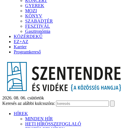
KONCERT
GYEREK
MOZI
KÖNYV
SZABADTÉR
FESZTIVÁL
Gasztronómia
KÖZÉRDEKŰ
EZ+AZ
Karrier
Programkereső
2026. 08. 06. csütörtök
Keresés az alábbi kulcsszóra:
HÍREK
MINDEN HÍR
HETI HÍRÖSSZEFOGLALÓ