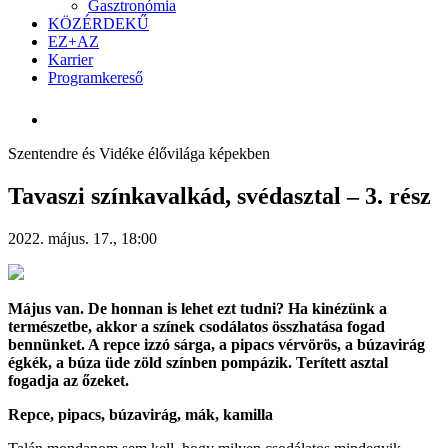
Gasztronómia
KÖZÉRDEKŰ
EZ+AZ
Karrier
Programkereső
Szentendre és Vidéke élővilága képekben
Tavaszi színkavalkád, svédasztal – 3. rész
2022. május. 17., 18:00
Május van. De honnan is lehet ezt tudni? Ha kinézünk a
természetbe, akkor a színek csodálatos összhatása fogad
bennünket. A repce izzó sárga, a pipacs vérvörös, a búzavirág
égkék, a búza üde zöld színben pompázik. Terített asztal
fogadja az őzeket.
Repce, pipacs, búzavirág, mák, kamilla