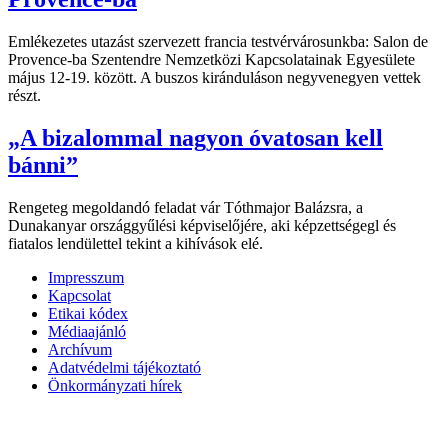
Emlékezetes utazást szervezett francia testvérvárosunkba: Salon de
Provence-ba Szentendre Nemzetközi Kapcsolatainak Egyesülete
május 12-19. között. A buszos kiránduláson negyvenegyen vettek
részt.
„A bizalommal nagyon óvatosan kell
bánni”
Rengeteg megoldandó feladat vár Tóthmajor Balázsra, a
Dunakanyar országgyűlési képviselőjére, aki képzettségegl és
fiatalos lendülettel tekint a kihívások elé.
Impresszum
Kapcsolat
Etikai kódex
Médiaajánló
Archívum
Adatvédelmi tájékoztató
Önkormányzati hírek