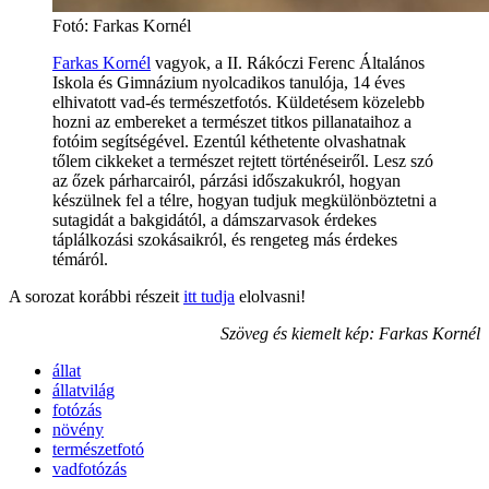
Fotó: Farkas Kornél
Farkas Kornél
vagyok, a II. Rákóczi Ferenc Általános
Iskola és Gimnázium nyolcadikos tanulója, 14 éves
elhivatott vad-és természetfotós. Küldetésem közelebb
hozni az embereket a természet titkos pillanataihoz a
fotóim segítségével. Ezentúl kéthetente olvashatnak
tőlem cikkeket a természet rejtett történéseiről. Lesz szó
az őzek párharcairól, párzási időszakukról, hogyan
készülnek fel a télre, hogyan tudjuk megkülönböztetni a
sutagidát a bakgidától, a dámszarvasok érdekes
táplálkozási szokásaikról, és rengeteg más érdekes
témáról.
A sorozat korábbi részeit
itt tudja
elolvasni!
Szöveg és kiemelt kép:
Farkas Kornél
állat
állatvilág
fotózás
növény
természetfotó
vadfotózás