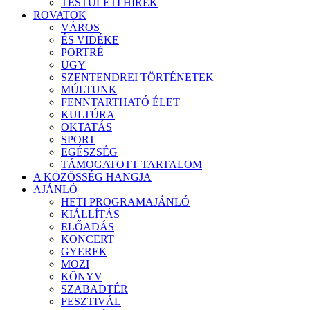
TESTÜLETI HÍREK
ROVATOK
VÁROS
ÉS VIDÉKE
PORTRÉ
ÜGY
SZENTENDREI TÖRTÉNETEK
MÚLTUNK
FENNTARTHATÓ ÉLET
KULTÚRA
OKTATÁS
SPORT
EGÉSZSÉG
TÁMOGATOTT TARTALOM
A KÖZÖSSÉG HANGJA
AJÁNLÓ
HETI PROGRAMAJÁNLÓ
KIÁLLÍTÁS
ELŐADÁS
KONCERT
GYEREK
MOZI
KÖNYV
SZABADTÉR
FESZTIVÁL