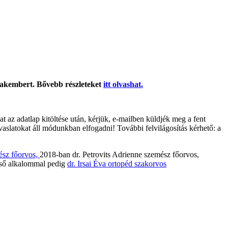
szakembert. Bővebb részleteket
itt olvashat.
 az adatlap kitöltése után, kérjük, e-mailben küldjék meg a fent
javaslatokat áll módunkban elfogadni!
További felvilágosítás kérhető
: a
ész főorvos,
2018-ban dr. Petrovits Adrienne szemész főorvos,
első alkalommal pedig
dr. Irsai Éva ortopéd szakorvos