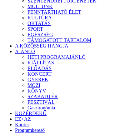
SZENTENDREI TÖRTÉNETEK
MÚLTUNK
FENNTARTHATÓ ÉLET
KULTÚRA
OKTATÁS
SPORT
EGÉSZSÉG
TÁMOGATOTT TARTALOM
A KÖZÖSSÉG HANGJA
AJÁNLÓ
HETI PROGRAMAJÁNLÓ
KIÁLLÍTÁS
ELŐADÁS
KONCERT
GYEREK
MOZI
KÖNYV
SZABADTÉR
FESZTIVÁL
Gasztronómia
KÖZÉRDEKŰ
EZ+AZ
Karrier
Programkereső