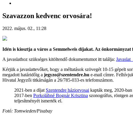
Szavazzon kedvenc orvosára!
2022. május. 02., 11:28
Idén is kiosztja a város a Semmelweis díjakat. Az önkormányzat f
A javaslathoz szükséges kitöltendő dokumentumot itt találja:
Javasla
Kérjük a javaslattevőket, hogy a méltatások szövegét 10-15 gépelt sor
megadott határidőig a
jegyzo@szentendre.hu
e-mail címre.
Felhívjuk
Hivatal Jegyzői titkárságán a 26/785-033-es telefonszámon.
2021-ben a díjat
Szentendre háziorvosai
kapták meg, 2020-ban
2017-ben
Porkolábné Bognár Krisztina
szonográfus, röntgen as
teljesítményét ismerték el.
Fotó: Tomwieden/Pixabay