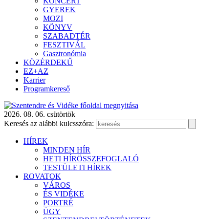
KONCERT
GYEREK
MOZI
KÖNYV
SZABADTÉR
FESZTIVÁL
Gasztronómia
KÖZÉRDEKŰ
EZ+AZ
Karrier
Programkereső
2026. 08. 06. csütörtök
Keresés az alábbi kulcsszóra:
HÍREK
MINDEN HÍR
HETI HÍRÖSSZEFOGLALÓ
TESTÜLETI HÍREK
ROVATOK
VÁROS
ÉS VIDÉKE
PORTRÉ
ÜGY