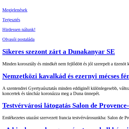
Megjelenések
Terjesztés
Hirdessen nálunk!
Olvasói postaláda
Sikeres szezont zárt a Dunakanyar SE
Minden korosztály és mindkét nem fejlődött és jól szerepelt a tizenö
Nemzetközi kavalkád és ezernyi mécses fé
A szentendrei Gyertyaúsztatás minden eddiginél különlegesebb, változ
koncertek és táncház koronázza meg a Duna ünnepét.
Testvérvárosi látogatás Salon de Provence
Emlékezetes utazást szervezett francia testvérvárosunkba: Salon de 