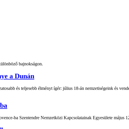
t különböző bajnokságon.
nye a Dunán
atosabb és teljesebb élményt ígér: július 18-án nemzetiségeink és vend
-ba
Provence-ba Szentendre Nemzetközi Kapcsolatainak Egyesülete május 12