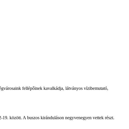
égvárosaink fellépőinek kavalkádja, látványos vízibemutató,
-19. között. A buszos kiránduláson negyvenegyen vettek részt.