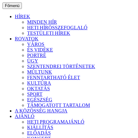
Ugrás
Főmenü
a
tartalomhoz
HÍREK
MINDEN HÍR
HETI HÍRÖSSZEFOGLALÓ
TESTÜLETI HÍREK
ROVATOK
VÁROS
ÉS VIDÉKE
PORTRÉ
ÜGY
SZENTENDREI TÖRTÉNETEK
MÚLTUNK
FENNTARTHATÓ ÉLET
KULTÚRA
OKTATÁS
SPORT
EGÉSZSÉG
TÁMOGATOTT TARTALOM
A KÖZÖSSÉG HANGJA
AJÁNLÓ
HETI PROGRAMAJÁNLÓ
KIÁLLÍTÁS
ELŐADÁS