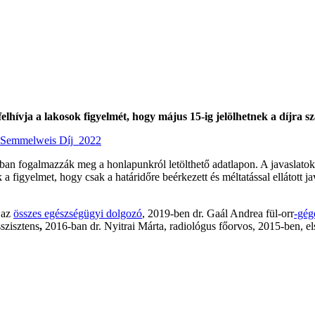
elhívja a lakosok figyelmét, hogy május 15-ig jelölhetnek a díjra 
t_Semmelweis Díj_2022
ban fogalmazzák meg a honlapunkról letölthető adatlapon. A javaslatokat
 a figyelmet, hogy csak a határidőre beérkezett és méltatással ellátott 
 az
összes egészségügyi dolgozó
, 2019-ben dr. Gaál Andrea fül-orr
-gég
szisztens
,
2016-ban dr. Nyitrai Márta, radiológus főorvos, 2015-ben, 