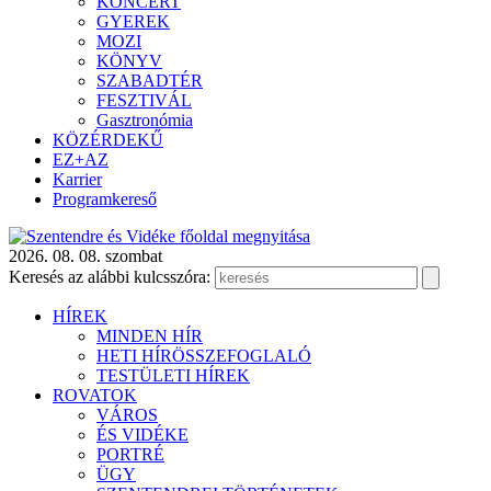
KONCERT
GYEREK
MOZI
KÖNYV
SZABADTÉR
FESZTIVÁL
Gasztronómia
KÖZÉRDEKŰ
EZ+AZ
Karrier
Programkereső
2026. 08. 08. szombat
Keresés az alábbi kulcsszóra:
HÍREK
MINDEN HÍR
HETI HÍRÖSSZEFOGLALÓ
TESTÜLETI HÍREK
ROVATOK
VÁROS
ÉS VIDÉKE
PORTRÉ
ÜGY