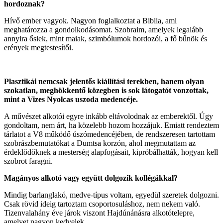
hordoznak?
Hívő ember vagyok. Nagyon foglalkoztat a Biblia, ami
meghatározza a gondolkodásomat. Szobraim, amelyek legalább
annyira ősiek, mint maiak, szimbólumok hordozói, a fő bűnök és
erények megtestesítői.
Plasztikái nemcsak jelentős kiállítási terekben, hanem olyan
szokatlan, meghökkentő közegben is sok látogatót
vonzottak,
mint a Vizes Nyolcas uszoda medencéje.
A művészet alkotói egyre inkább eltávolodnak az emberektől. Úgy
gondoltam, nem árt, ha közelebb hozom hozzájuk. Emiatt rendeztem
tárlatot a V8 működő úszómedencéjében, de rendszeresen tartottam
szobrászbemutatókat a Dumtsa korzón, ahol megmutattam az
érdeklődőknek a mesterség alapfogásait, kipróbálhatták, hogyan kell
szobrot faragni.
Magányos alkotó vagy együtt dolgozik kollégákkal?
Mindig barlanglakó, medve-típus voltam, egyedül szeretek dolgozni.
Csak rövid ideig tartoztam csoportosuláshoz, nem nekem való.
Tizenvalahány éve járok viszont Hajdúnánásra alkotótelepre,
amelyet nagyon kedvelek.