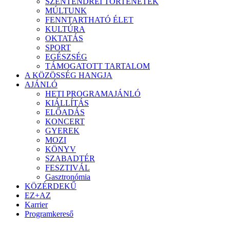
SZENTENDREI TÖRTÉNETEK
MÚLTUNK
FENNTARTHATÓ ÉLET
KULTÚRA
OKTATÁS
SPORT
EGÉSZSÉG
TÁMOGATOTT TARTALOM
A KÖZÖSSÉG HANGJA
AJÁNLÓ
HETI PROGRAMAJÁNLÓ
KIÁLLÍTÁS
ELŐADÁS
KONCERT
GYEREK
MOZI
KÖNYV
SZABADTÉR
FESZTIVÁL
Gasztronómia
KÖZÉRDEKŰ
EZ+AZ
Karrier
Programkereső