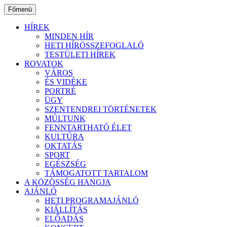
Ugrás
Főmenü
a
tartalomhoz
HÍREK
MINDEN HÍR
HETI HÍRÖSSZEFOGLALÓ
TESTÜLETI HÍREK
ROVATOK
VÁROS
ÉS VIDÉKE
PORTRÉ
ÜGY
SZENTENDREI TÖRTÉNETEK
MÚLTUNK
FENNTARTHATÓ ÉLET
KULTÚRA
OKTATÁS
SPORT
EGÉSZSÉG
TÁMOGATOTT TARTALOM
A KÖZÖSSÉG HANGJA
AJÁNLÓ
HETI PROGRAMAJÁNLÓ
KIÁLLÍTÁS
ELŐADÁS