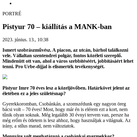
PORTRÉ
Pistyur 70 – kiállítás a MANK-ban
2023. június. 13., 10:38
Ismert szobrászművész. A piacon, az utcán, bárhol találkozni
vele. Vállaltan szentendrei polgár, fontos közéleti szereplő.
Mindenütt ott van, ahol a város szebbítéséért, jobbításáért lehet
tenni. Pro Urbe-díjjal is elismerték tevékenységét.
Pistyur Imre 70 éves lesz a közeljövőben. Határkövet jelent az
életében ez a jeles születésnap?
Gyerekkoromban, Csobánkán, a szomszédunk egy nagyon öreg
bácsi volt – 70 éves! Most, hogy már én is elérem ezt a kort, nem
tűnik olyan soknak. Még legalább 30 évnyi tervem van, persze ha
még erőm és ötletem is lesz ahhoz, hogy használjak a világnak. Az
irány, a stílus marad, nem változtatok.
Mennyire volt meghatározó a csobánkai gyermekkor?