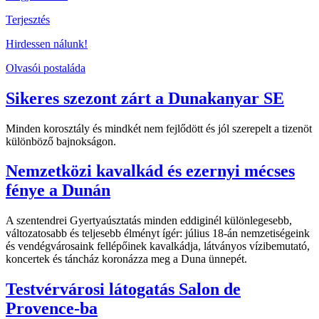
Terjesztés
Hirdessen nálunk!
Olvasói postaláda
Sikeres szezont zárt a Dunakanyar SE
Minden korosztály és mindkét nem fejlődött és jól szerepelt a tizenöt
különböző bajnokságon.
Nemzetközi kavalkád és ezernyi mécses
fénye a Dunán
A szentendrei Gyertyaúsztatás minden eddiginél különlegesebb,
változatosabb és teljesebb élményt ígér: július 18-án nemzetiségeink
és vendégvárosaink fellépőinek kavalkádja, látványos vízibemutató,
koncertek és táncház koronázza meg a Duna ünnepét.
Testvérvárosi látogatás Salon de
Provence-ba