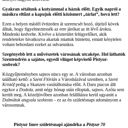
Gyakran sétálunk a kutyámmal a házuk előtt. Egyik napról a
másikra eltűnt a kapujuk előtti közismert „tárlat”, hová lett?
Ezen a helyen másfél évtizeden át szerencsét hozó, útjelző kövek
álltak, hogy figyelmeztessék az erre járókat az itt lévő árokra.
Mindenki kedvelte. Kivéve a közterület felügyelőket, akik
rendeletekre hivatkozva akartak miattuk büntetni, emiatt kénytelen
voltam behordani ezeket az udvarunkra.
Szegényebb lett a művészetek városának utcaképe. Hol láthatók
Szentendrén a sajátos, egyedi világot képviselő Pistyur-
szobrok?
Közgyűjteményben sajnos nincs egy se. A városban azonban
található kettő: a
Szent Flórián
a Városházával szemben, a
Szent
Kristóf
pedig a Skanzen vasútállomása előtt. A Daru piacon állt
egykor a
Dodola
, amit négy hónap után elloptak, sajnos. Azóta sem
került meg. A közeljövőben azonban felállításra kerül ugyanitt a
Dalmátok angyala
szobrom – ez az én születésnapi adományom a
városomnak.
Pistyur Imre születésnapi ajándéka a
Pistyur 70