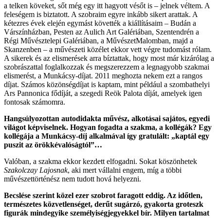
a telken köveket, sőt még egy itt hagyott vésőt is – jelnek véltem. A
feleségem is biztatott. A szobraim egyre inkább sikert arattak. A
kétezres évek elején egymást követték a kiállításaim – Budán a
Várszínházban, Pesten az Aulich Art Galériában, Szentendrén a
Régi Művésztelepi Galériában, a MűvészetMalomban, majd a
Skanzenben – a művészeti közélet ekkor vett végre tudomást rólam.
A sikerek és az elismerések arra bíztattak, hogy most már kizárólag a
szobrászattal foglalkozzak és megszerezzem a legnagyobb szakmai
elismerést, a Munkácsy-díjat. 2011 meghozta nekem ezt a rangos
díjat. Számos közönségdíjat is kaptam, mint például a szombathelyi
Ars Pannonica fődíját, a szegedi Reök Palota díját, amelyek igen
fontosak számomra.
Hangsúlyozottan autodidakta művész, alkotásai sajátos, egyedi
világot képviselnek. Hogyan fogadta a szakma, a kollégák? Egy
kollégája a Munkácsy-díj alkalmával így gratulált: „kaptál egy
puszit az örökkévalóságtól”…
Valóban, a szakma ekkor kezdett elfogadni. Sokat köszönhetek
Szakolczay Lajosnak
, aki mert vállalni engem, míg a többi
művészettörténész nem tudott hová helyezni.
Becslése szerint közel ezer szobrot faragott eddig. Az időtlen,
természetes közvetlenséget, derűt sugárzó, gyakorta groteszk
figurák mindegyike személyiségjegyekkel bír. Milyen tartalmat