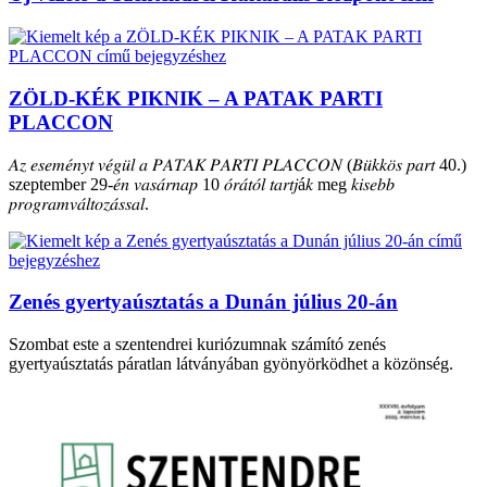
ZÖLD-KÉK PIKNIK – A PATAK PARTI
PLACCON
𝐴𝑧 𝑒𝑠𝑒𝑚𝑒́𝑛𝑦𝑡 𝑣𝑒́𝑔𝑢̈𝑙 𝑎 𝑃𝐴𝑇𝐴𝐾 𝑃𝐴𝑅𝑇𝐼 𝑃𝐿𝐴𝐶𝐶𝑂𝑁 (𝐵𝑢̈𝑘𝑘𝑜̈𝑠 𝑝𝑎𝑟𝑡 40.)
szeptember 29-𝑒́𝑛 𝑣𝑎𝑠𝑎́𝑟𝑛𝑎𝑝 10 𝑜́𝑟𝑎́𝑡𝑜́𝑙 𝑡𝑎𝑟𝑡𝑗á𝑘 meg 𝑘𝑖𝑠𝑒𝑏𝑏
𝑝𝑟𝑜𝑔𝑟𝑎𝑚𝑣𝑎́𝑙𝑡𝑜𝑧𝑎́𝑠𝑠𝑎𝑙.
Zenés gyertyaúsztatás a Dunán július 20-án
Szombat este a szentendrei kuriózumnak számító zenés
gyertyaúsztatás páratlan látványában gyönyörködhet a közönség.