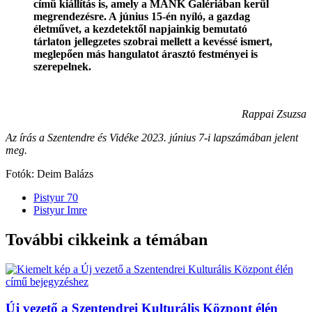
című kiállítás is, amely a MANK Galériában kerül
megrendezésre. A június 15-én nyíló, a gazdag
életművet, a kezdetektől napjainkig bemutató
tárlaton jellegzetes szobrai mellett a kevéssé ismert,
meglepően más hangulatot árasztó festményei is
szerepelnek.
Rappai Zsuzsa
Az írás a Szentendre és Vidéke 2023. június 7-i lapszámában jelent
meg.
Fotók: Deim Balázs
Pistyur 70
Pistyur Imre
További cikkeink a témában
Új vezető a Szentendrei Kulturális Központ élén