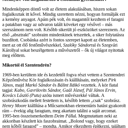
Mindenképpen döntő volt az életem alakulásában, hiszen sokan
foglalkoztak itt kővel. Mindig szerettem nézni, hogyan formálják ezt
a kemény anyagot. Apám pék volt, én magamtól kezdtem el faragni
a patakban vagy az udvaron talált köveket egy vésővel – más
szerszámom nem volt. Később sikerült jó eszközöket szereznem. Az
első „absztrakt” szobraim mindenkinek tetszettek, a siker folytatásra
buzdított. Csobánka azért is fontos szerepet kapott az életemben,
mert az ott élő festőművészekkel,
Szalóky Sándor
ral és Szegvári
Károllyal sokat beszélgettem a művészetről – ők új világot nyitottak
meg előttem.
Mikortól él Szentendrén?
1969-ben kerültem ide és kezdettől fogva részt vettem a Szentendrei
Képzőművész Kör foglalkozásain és kiállításain, melyeket
Pirk
János
, majd
Markó Sándor
és
Bálint Ildikó
vezettek. A kör fiatal
tagjai:
Kabo, Gavrilovits Sándor, Gaál József, Pál János Ervin,
Kovács László (Putu)
azóta ismert művészekké váltak. A
szobrászkodás mellett festettem is, később lettem „csak” szobrász.
Henry Moore
kiállítása a Műcsarnokban elementáris hatást gyakorolt
rám – évekig alig faragtam, meg akartam találni a saját arcomat.
1995-ben összeismerkedtem
Deim Pál
lal. Megmutattam neki az
akkoriban készített kis faszobraimat. „Bolond vagy, hogy ezeket
nem kőből faragod” – mondta. Amikor elkezdtem építkezni, találtam