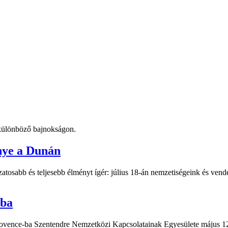
t különböző bajnokságon.
nye a Dunán
atosabb és teljesebb élményt ígér: július 18-án nemzetiségeink és vend
-ba
Provence-ba Szentendre Nemzetközi Kapcsolatainak Egyesülete május 12