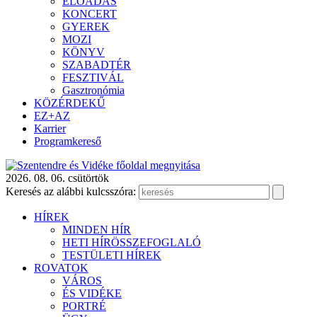
ELŐADÁS
KONCERT
GYEREK
MOZI
KÖNYV
SZABADTÉR
FESZTIVÁL
Gasztronómia
KÖZÉRDEKŰ
EZ+AZ
Karrier
Programkereső
2026. 08. 06. csütörtök
Keresés az alábbi kulcsszóra:
HÍREK
MINDEN HÍR
HETI HÍRÖSSZEFOGLALÓ
TESTÜLETI HÍREK
ROVATOK
VÁROS
ÉS VIDÉKE
PORTRÉ