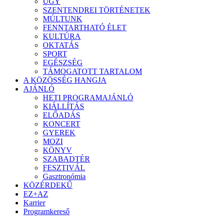
ÜGY
SZENTENDREI TÖRTÉNETEK
MÚLTUNK
FENNTARTHATÓ ÉLET
KULTÚRA
OKTATÁS
SPORT
EGÉSZSÉG
TÁMOGATOTT TARTALOM
A KÖZÖSSÉG HANGJA
AJÁNLÓ
HETI PROGRAMAJÁNLÓ
KIÁLLÍTÁS
ELŐADÁS
KONCERT
GYEREK
MOZI
KÖNYV
SZABADTÉR
FESZTIVÁL
Gasztronómia
KÖZÉRDEKŰ
EZ+AZ
Karrier
Programkereső