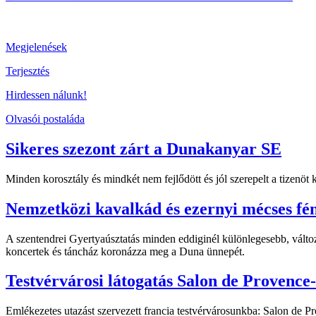
Megjelenések
Terjesztés
Hirdessen nálunk!
Olvasói postaláda
Sikeres szezont zárt a Dunakanyar SE
Minden korosztály és mindkét nem fejlődött és jól szerepelt a tizenö
Nemzetközi kavalkád és ezernyi mécses fé
A szentendrei Gyertyaúsztatás minden eddiginél különlegesebb, változ
koncertek és táncház koronázza meg a Duna ünnepét.
Testvérvárosi látogatás Salon de Provence
Emlékezetes utazást szervezett francia testvérvárosunkba: Salon de 