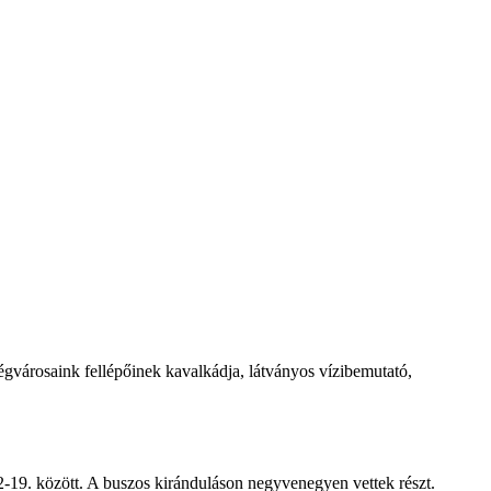
égvárosaink fellépőinek kavalkádja, látványos vízibemutató,
-19. között. A buszos kiránduláson negyvenegyen vettek részt.