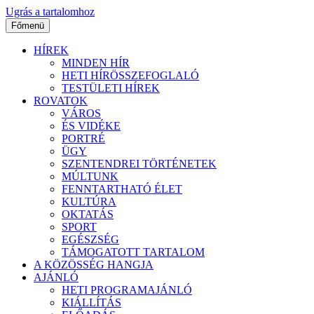
Ugrás a tartalomhoz
Főmenü
HÍREK
MINDEN HÍR
HETI HÍRÖSSZEFOGLALÓ
TESTÜLETI HÍREK
ROVATOK
VÁROS
ÉS VIDÉKE
PORTRÉ
ÜGY
SZENTENDREI TÖRTÉNETEK
MÚLTUNK
FENNTARTHATÓ ÉLET
KULTÚRA
OKTATÁS
SPORT
EGÉSZSÉG
TÁMOGATOTT TARTALOM
A KÖZÖSSÉG HANGJA
AJÁNLÓ
HETI PROGRAMAJÁNLÓ
KIÁLLÍTÁS