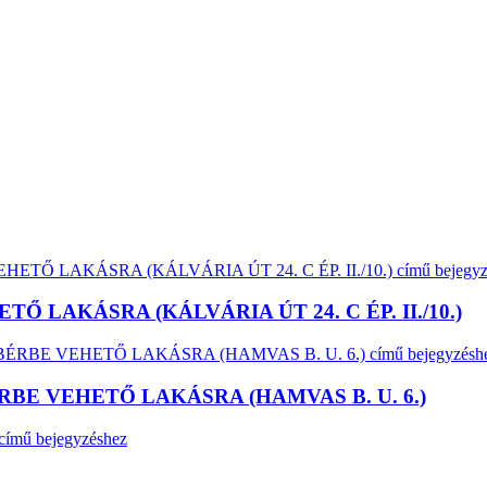
LAKÁSRA (KÁLVÁRIA ÚT 24. C ÉP. II./10.)
BE VEHETŐ LAKÁSRA (HAMVAS B. U. 6.)