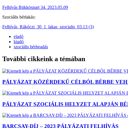
Felhívás Bükköspart 34. 2023.05.09
Szociális bérlakás:
Felhívás_Rákóczi_30_1_lakas_szocialis_03.13 (3)
eladó
kiadó
szociális bérbeadás
További cikkeink a témában
PÁLYÁZAT KÖZÉRDEKŰ CÉLBÓL BÉRBE VEHETŐ 
PÁLYÁZAT SZOCIÁLIS HELYZET ALAPJÁN BÉR
BARCSAY-DÍJ – 2023 PÁLYÁZATI FELHÍVÁS