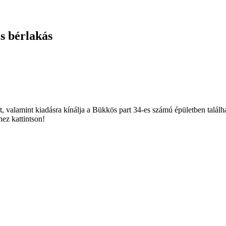
is bérlakás
valamint kiadásra kínálja a Bükkös part 34-es számú épületben található 
hez kattintson!