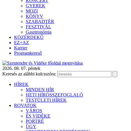
KONCERT
GYEREK
MOZI
KÖNYV
SZABADTÉR
FESZTIVÁL
Gasztronómia
KÖZÉRDEKŰ
EZ+AZ
Karrier
Programkereső
2026. 08. 07. péntek
Keresés az alábbi kulcsszóra:
HÍREK
MINDEN HÍR
HETI HÍRÖSSZEFOGLALÓ
TESTÜLETI HÍREK
ROVATOK
VÁROS
ÉS VIDÉKE
PORTRÉ
ÜGY