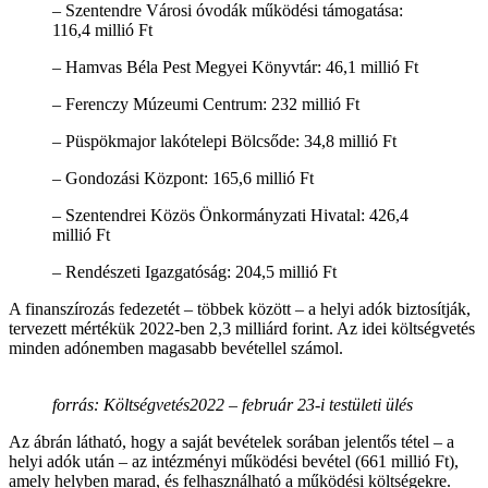
– Szentendre Városi óvodák működési támogatása:
116,4 millió Ft
– Hamvas Béla Pest Megyei Könyvtár: 46,1 millió Ft
– Ferenczy Múzeumi Centrum: 232 millió Ft
– Püspökmajor lakótelepi Bölcsőde: 34,8 millió Ft
– Gondozási Központ: 165,6 millió Ft
– Szentendrei Közös Önkormányzati Hivatal: 426,4
millió Ft
– Rendészeti Igazgatóság: 204,5 millió Ft
A finanszírozás fedezetét – többek között – a helyi adók biztosítják,
tervezett mértékük 2022-ben 2,3 milliárd forint. Az idei költségvetés
minden adónemben magasabb bevétellel számol.
forrás: Költségvetés2022 – február 23-i testületi ülés
Az ábrán látható, hogy a saját bevételek sorában jelentős tétel – a
helyi adók után – az intézményi működési bevétel (661 millió Ft),
amely helyben marad, és felhasználható a működési költségekre.