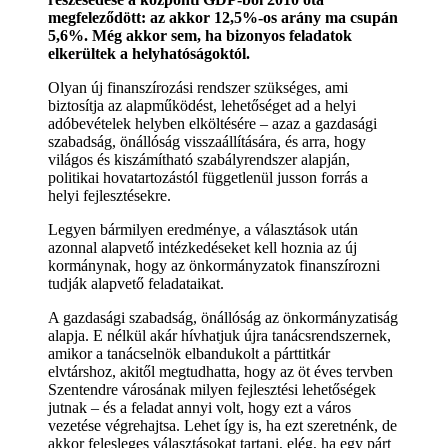
megfeleződött: az akkor 12,5%-os arány ma csupán
5,6%. Még akkor sem, ha bizonyos feladatok
elkerültek a helyhatóságoktól.
Olyan új finanszírozási rendszer szükséges, ami
biztosítja az alapműködést, lehetőséget ad a helyi
adóbevételek helyben elköltésére – azaz a gazdasági
szabadság, önállóság visszaállítására, és arra, hogy
világos és kiszámítható szabályrendszer alapján,
politikai hovatartozástól függetlenül jusson forrás a
helyi fejlesztésekre.
Legyen bármilyen eredménye, a választások után
azonnal alapvető intézkedéseket kell hoznia az új
kormánynak, hogy az önkormányzatok finanszírozni
tudják alapvető feladataikat.
A gazdasági szabadság, önállóság az önkormányzatiság
alapja. E nélkül akár hívhatjuk újra tanácsrendszernek,
amikor a tanácselnök elbandukolt a párttitkár
elvtárshoz, akitől megtudhatta, hogy az öt éves tervben
Szentendre városának milyen fejlesztési lehetőségek
jutnak – és a feladat annyi volt, hogy ezt a város
vezetése végrehajtsa. Lehet így is, ha ezt szeretnénk, de
akkor felesleges választásokat tartani, elég, ha egy párt