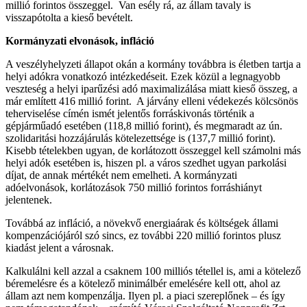
millió forintos összeggel.
Van esély rá, az állam tavaly is
visszapótolta a kieső bevételt.
Kormányzati elvonások, infláció
A veszélyhelyzeti állapot okán a kormány továbbra is életben tartja a
helyi adókra vonatkozó intézkedéseit. Ezek közül a legnagyobb
veszteség a helyi iparűzési adó maximalizálása miatt kieső összeg, a
már említett 416 millió forint.
A járvány elleni védekezés kölcsönös
teherviselése címén ismét jelentős forráskivonás történik a
gépjárműadó esetében (118,8 millió forint), és megmaradt az ún.
szolidaritási hozzájárulás kötelezettsége is (137,7 millió forint).
Kisebb tételekben ugyan, de korlátozott összeggel kell számolni más
helyi adók esetében is, hiszen pl. a város szedhet ugyan parkolási
díjat, de annak mértékét nem emelheti.
A kormányzati
adóelvonások, korlátozások 750 millió forintos forráshiányt
jelentenek.
Továbbá az infláció, a növekvő energiaárak és költségek állami
kompenzációjáról szó sincs, ez további 220 millió forintos plusz
kiadást jelent a városnak.
Kalkulálni kell azzal a csaknem 100 milliós tétellel is, ami a kötelező
béremelésre és a kötelező minimálbér emelésére kell ott, ahol az
állam azt nem kompenzálja. Ilyen pl. a piaci szereplőnek – és így