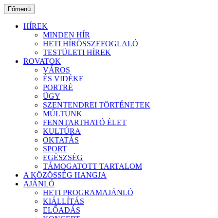
Ugrás
Főmenü
a
tartalomhoz
HÍREK
MINDEN HÍR
HETI HÍRÖSSZEFOGLALÓ
TESTÜLETI HÍREK
ROVATOK
VÁROS
ÉS VIDÉKE
PORTRÉ
ÜGY
SZENTENDREI TÖRTÉNETEK
MÚLTUNK
FENNTARTHATÓ ÉLET
KULTÚRA
OKTATÁS
SPORT
EGÉSZSÉG
TÁMOGATOTT TARTALOM
A KÖZÖSSÉG HANGJA
AJÁNLÓ
HETI PROGRAMAJÁNLÓ
KIÁLLÍTÁS
ELŐADÁS