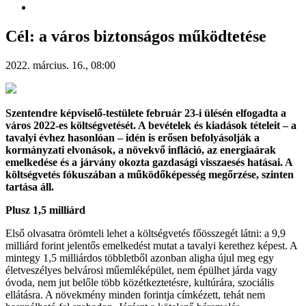
Cél: a város biztonságos működtetése
2022. március. 16., 08:00
Szentendre képviselő-testülete február 23-i ülésén elfogadta a
város 2022-es költségvetését. A bevételek és kiadások tételeit – a
tavalyi évhez hasonlóan – idén is erősen befolyásolják a
kormányzati elvonások, a növekvő infláció, az energiaárak
emelkedése és a járvány okozta gazdasági visszaesés hatásai. A
költségvetés fókuszában a működőképesség megőrzése, szinten
tartása áll.
Plusz 1,5 milliárd
Első olvasatra örömteli lehet a költségvetés főösszegét látni: a 9,9
milliárd forint jelentős emelkedést mutat a tavalyi kerethez képest. A
mintegy 1,5 milliárdos többletből azonban aligha újul meg egy
életveszélyes belvárosi műemléképület, nem épülhet járda vagy
óvoda, nem jut belőle több közétkeztetésre, kultúrára, szociális
ellátásra. A növekmény minden forintja címkézett, tehát nem