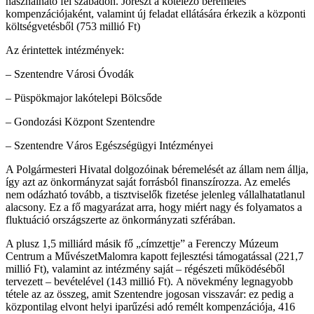
használható fel szabadon. Jórészt a kötelező béremelés
kompenzációjaként, valamint új feladat ellátására érkezik a központi
költségvetésből (753 millió Ft)
Az érintettek intézmények:
– Szentendre Városi Óvodák
– Püspökmajor lakótelepi Bölcsőde
– Gondozási Központ Szentendre
– Szentendre Város Egészségügyi Intézményei
A Polgármesteri Hivatal dolgozóinak béremelését az állam nem állja,
így azt az önkormányzat saját forrásból finanszírozza. Az emelés
nem odázható tovább, a tisztviselők fizetése jelenleg vállalhatatlanul
alacsony. Ez a fő magyarázat arra, hogy miért nagy és folyamatos a
fluktuáció országszerte az önkormányzati szférában.
A plusz 1,5 milliárd másik fő „címzettje” a Ferenczy Múzeum
Centrum a MűvészetMalomra kapott fejlesztési támogatással (221,7
millió Ft), valamint az intézmény saját – régészeti működéséből
tervezett – bevételével (143 millió Ft).
A növekmény legnagyobb
tétele az az összeg, amit Szentendre jogosan visszavár: ez pedig a
központilag elvont helyi iparűzési adó remélt kompenzációja, 416