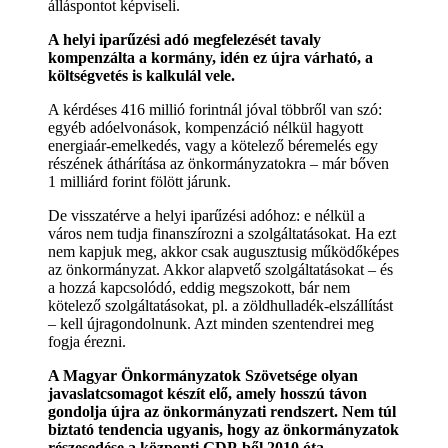
álláspontot képviseli.
A helyi iparűzési adó megfelezését tavaly
kompenzálta a kormány, idén ez újra várható, a
költségvetés is kalkulál vele.
A kérdéses 416 millió forintnál jóval többről van szó:
egyéb adóelvonások, kompenzáció nélkül hagyott
energiaár-emelkedés, vagy a kötelező béremelés egy
részének áthárítása az önkormányzatokra – már bőven
1 milliárd forint fölött járunk.
De visszatérve a helyi iparűzési adóhoz: e nélkül a
város nem tudja finanszírozni a szolgáltatásokat. Ha ezt
nem kapjuk meg, akkor csak augusztusig működőképes
az önkormányzat. Akkor alapvető szolgáltatásokat – és
a hozzá kapcsolódó, eddig megszokott, bár nem
kötelező szolgáltatásokat, pl. a zöldhulladék-elszállítást
– kell újragondolnunk. Azt minden szentendrei meg
fogja érezni.
A Magyar Önkormányzatok Szövetsége olyan
javaslatcsomagot készít elő, amely hosszú távon
gondolja újra az önkormányzati rendszert. Nem túl
biztató tendencia ugyanis, hogy az önkormányzatok
részesedése a központi GDP-ből 2010 óta