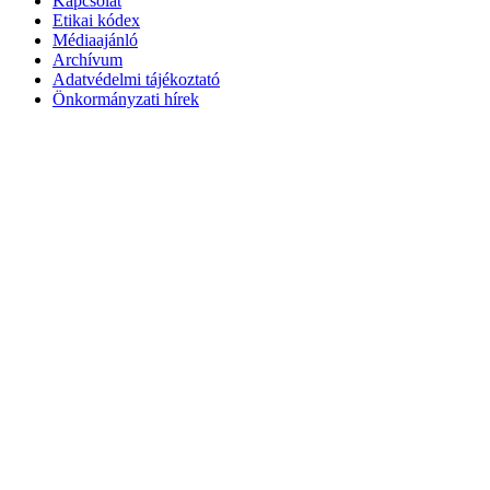
Kapcsolat
Etikai kódex
Médiaajánló
Archívum
Adatvédelmi tájékoztató
Önkormányzati hírek