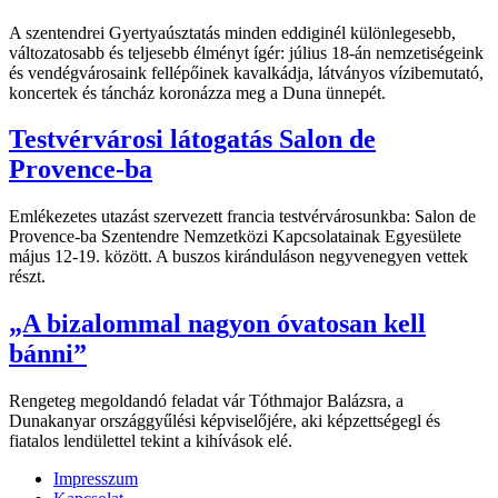
A szentendrei Gyertyaúsztatás minden eddiginél különlegesebb,
változatosabb és teljesebb élményt ígér: július 18-án nemzetiségeink
és vendégvárosaink fellépőinek kavalkádja, látványos vízibemutató,
koncertek és táncház koronázza meg a Duna ünnepét.
Testvérvárosi látogatás Salon de
Provence-ba
Emlékezetes utazást szervezett francia testvérvárosunkba: Salon de
Provence-ba Szentendre Nemzetközi Kapcsolatainak Egyesülete
május 12-19. között. A buszos kiránduláson negyvenegyen vettek
részt.
„A bizalommal nagyon óvatosan kell
bánni”
Rengeteg megoldandó feladat vár Tóthmajor Balázsra, a
Dunakanyar országgyűlési képviselőjére, aki képzettségegl és
fiatalos lendülettel tekint a kihívások elé.
Impresszum