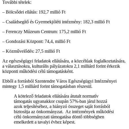
További tételek:
– Bölcsődei ellátás: 192,7 millió Ft
– Családsegítő és Gyermekjóléti intézmény: 182,3 millió Ft
– Ferenczy Múzeum Centrum: 175,2 millió Ft
– Gondozási Központ: 74,4, millió Ft
– Közművelődés: 27,5 millió Ft
Az egészségügyi feladatok ellátására, a közcélúak foglalkoztatására,
a választásokra, kulturális pályázatokra 2,1 milliárd forint érkezik
központi működési célú támogatásként.
Ebből a forrásból Szentendre Város Egészségügyi Intézményei
mintegy 1,5 milliárd forint támogatásban részesül.
A kötelező feladatok ellátására átutalt normatív
támogatás ugyanakkor csupán 57%-ban járul hozzá
azok teljesítéséhez, a hiányzó összeget saját forrásból
biztosítja az önkormányzat.
Az intézmények működési
célú önkormányzati támogatása döntő többségben
emelkedett a tavalyi évhez képest.