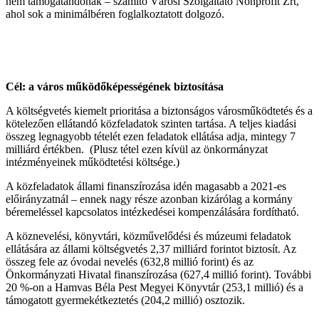
nem támogatandónak – számító Városi Szolgáltató Nonprofit Zrt,
ahol sok a minimálbéren foglalkoztatott dolgozó.
Cél: a város működőképességének biztosítása
A költségvetés kiemelt prioritása a biztonságos városműködtetés és a
kötelezően ellátandó közfeladatok szinten tartása.
A teljes kiadási
összeg legnagyobb tételét ezen feladatok ellátása adja, mintegy 7
milliárd értékben. (Plusz tétel ezen kívül az önkormányzat
intézményeinek működtetési költsége.)
A közfeladatok állami finanszírozása idén magasabb a 2021-es
előirányzatnál – ennek nagy része azonban kizárólag a kormány
béremeléssel
kapcsolatos intézkedései kompenzálására fordítható.
A köznevelési, könyvtári, közművelődési és múzeumi feladatok
ellátására az állami költségvetés 2,37 milliárd forintot biztosít. Az
összeg fele az óvodai nevelés (632,8 millió forint) és az
Önkormányzati Hivatal finanszírozása (627,4 millió forint)
.
További
20 %-on a Hamvas Béla Pest Megyei Könyvtár (253,1 millió) és a
támogatott gyermekétkeztetés (204,2 millió) osztozik.