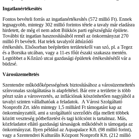
Ingatlanértékesítés
Fontos bevételi forrás az ingatlanértékesítés (572 millió Ft). Ennek
legnagyobb, mintegy
302 millió forintos tétele a tavaly már eladásra
hirdetett, de még el nem adott
Bükkös parti egészségház épülete.
További tíz ingatlan hasznosításából remél az önkormányzat 270
millió Ft bevételt. Hat telek tavalyról áthúzódó
értékesítés.
Elsősorban beépítetlen területekről van szó, pl. a Tegez
és a Borsika utcában, vagy a 11-es főút északi szakasza mentén.
Legtöbbet a Kőzúzó utcai gazdasági épületek értékesítésétől vár a
büdzsé.
Városüzemeltetés
Szentendre működőképességének biztosításához a városüzemeltetés
színvonalas szolgáltatása is alapfeltétel. Bár erre a területre is több
pénzt szán a városvezetés, az inflációnak köszönhetően nagyjából a
tavalyi szinten vállalhatóak a feladatok.
A Városi Szolgáltató
Nonprofit Zrt. idén mintegy 1,5 milliárd Ft támogatást kap
az
önkormányzattól, ami a szolgáltatói szerződés díja mellett többek
között veszteség pótbefizetést és tagi kölcsönt is tartalmaz.
Más,
közfeladatot ellátó gazdasági társaságok működését is támogatja az
önkormányzat.
Ilyen például az Aquapalace Kft. (98 millió forint),
vagy a Szentendrei Kulturális Központ Nonprofit Kft. (212 millió