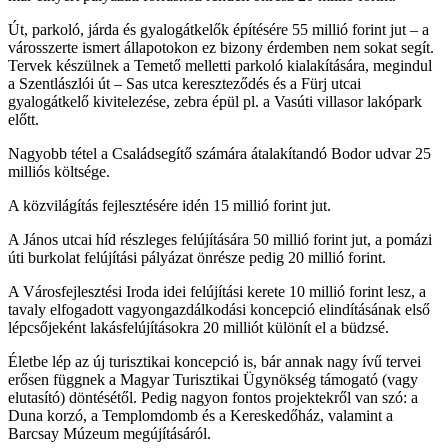
Út, parkoló, járda és gyalogátkelők építésére 55 millió forint jut – a
városszerte ismert állapotokon ez bizony érdemben nem sokat segít.
Tervek készülnek a Temető melletti parkoló kialakítására, megindul
a Szentlászlói út – Sas utca kereszteződés és a Fürj utcai
gyalogátkelő kivitelezése, zebra épül pl. a Vasúti villasor lakópark
előtt.
Nagyobb tétel a Családsegítő számára átalakítandó Bodor udvar 25
milliós költsége.
A közvilágítás fejlesztésére idén 15 millió forint jut.
A János utcai híd részleges felújítására 50 millió forint jut, a pomázi
úti burkolat felújítási pályázat önrésze pedig 20 millió forint.
A Városfejlesztési Iroda idei felújítási kerete 10 millió forint lesz, a
tavaly elfogadott vagyongazdálkodási koncepció elindításának első
lépcsőjeként lakásfelújításokra 20 milliót különít el a büdzsé.
Életbe lép az új turisztikai koncepció is, bár annak nagy ívű tervei
erősen függnek a Magyar Turisztikai Ügynökség támogató (vagy
elutasító) döntésétől. Pedig nagyon fontos projektekről van szó: a
Duna korzó, a Templomdomb és a Kereskedőház, valamint a
Barcsay Múzeum megújításáról.