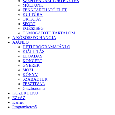
SZENTENDREI TÖRTÉNETEK
MÚLTUNK
FENNTARTHATÓ ÉLET
KULTÚRA
OKTATÁS
SPORT
EGÉSZSÉG
TÁMOGATOTT TARTALOM
A KÖZÖSSÉG HANGJA
AJÁNLÓ
HETI PROGRAMAJÁNLÓ
KIÁLLÍTÁS
ELŐADÁS
KONCERT
GYEREK
MOZI
KÖNYV
SZABADTÉR
FESZTIVÁL
Gasztronómia
KÖZÉRDEKŰ
EZ+AZ
Karrier
Programkereső