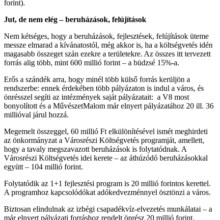
forint).
Jut, de nem elég – beruházások, felújítások
Nem kétséges, hogy a beruházások, fejlesztések, felújítások üteme
messze elmarad a kívánatostól, még akkor is, ha a költségvetés idén
magasabb összeget szán ezekre a területekre. Az összes itt tervezett
forrás alig több, mint 600 millió forint – a büdzsé 15%-a.
Erős a szándék arra, hogy minél több külső forrás kerüljön a
rendszerbe: ennek érdekében több pályázaton is indul a város, és
önrésszel segíti az intézmények saját pályázatait:
a V8 most
bonyolított és a MűvészetMalom már elnyert pályázatához 20 ill. 36
millióval járul hozzá.
Megemelt összeggel, 60 millió Ft elkülönítésével ismét meghirdeti
az önkormányzat a Városrészi Költségvetés programját,
amellett,
hogy a tavaly megszavazott beruházások is folytatódnak. A
Városrészi Költségvetés idei kerete – az áthúzódó beruházásokkal
együtt – 104 millió forint.
Folytatódik az 1+1 fejlesztési program is 20 millió forintos kerettel.
A programhoz kapcsolódókat adókedvezménnyel ösztönzi a város.
Biztosan elindulnak az izbégi csapadékvíz-elvezetés munkálatai – a
már elnyert pályázati forráshoz rendelt önrész 20 millió forint.