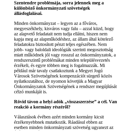
Szentendre problémája, sorra jelennek meg a
különböző önkormányzati szövetségek
állásfoglalásai.
Minden önkormányzat – legyen az a főváros,
megyeszékhely, kisváros vagy falu – azzal küzd, hogy
az alapvető feladatait nem tudja ellátni, hiszen nem
kapja meg az alapműködéshez, az állam által kötelező
feladatokra biztosított pénzt teljes egészében. Nem
jobb- vagy baloldali ideológiák szerinti megosztottság
miatt működnek jól vagy rosszul az önkormányzatok, a
rendszerszintű problémákat minden településvezetés
érzékeli, és egyre többen meg is fogalmazzák. Mi
például már tavaly csatlakoztunk a Megyei Jogú
Városok Szövetségének kompenzációt sürgető közös
nyilatkozatához, de nyomon követjük a Magyar
Önkormányzatok Szövetségének a rendszer megújítását
célzó munkáját is.
Rövid távon a helyi adók „visszaszerzése” a cél. Van
reakció a kormány részéről?
Választások évében azért minden kormány kicsit
érzékenyebbnek mutatkozik. Ráadásul ebben az
esetben minden önkormányzati szövetség ugyanezt az