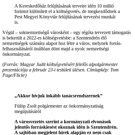
A Kereskedőház felújításának terveire idén 10 millió
forintot különített el a költségvetés, de megkezdődnek a
Pest Megyei Könyvtár felújításának tervezési munkái
is.
Végül – soknemzetiségű városként – egy régóta tervezett támogatás
is bekerült a 2022-es költségvetésbe: a Szentendrén élő
nemzetiségek számára alapot hoz létre a város, melynek forrás-
felhasználásáról önállóan dönt majd a nyolc nemzetiségi
önkormányzat.
(
Forrás: Magyar Judit költségvetésért felelős alpolgármester
prezentációja a február 23-i testületi ülésen. Címlapkép: Tom
Page/Flickr)
„Akkor hívjuk inkább tanácsrendszernek”
Fülöp Zsolt polgármester az önkormányzatiság
megújulásáról
A városvezetés szerint a kormányzati elvonások
jelentős forráskiesést okoznak idén is Szentendrén.
A sajtóban megjelent hírek alapján ez nem csak