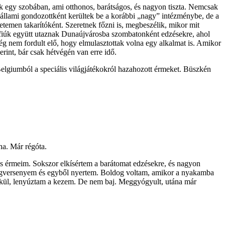
ak egy szobában, ami otthonos, barátságos, és nagyon tiszta. Nemcsak
 állami gondozottként kerültek be a korábbi „nagy” intézménybe, de a
temen takarítóként. Szeretnek főzni is, megbeszélik, mikor mit
A fiúk együtt utaznak Dunaújvárosba szombatonként edzésekre, ahol
még nem fordult elő, hogy elmulasztottak volna egy alkalmat is. Amikor
rint, bár csak hétvégén van erre idő.
elgiumból a speciális világjátékokról hazahozott érmeket. Büszkén
na. Már régóta.
 is érmeim. Sokszor elkísértem a barátomat edzésekre, és nagyon
 világversenyem és egyből nyertem. Boldog voltam, amikor a nyakamba
élkül, lenyúztam a kezem. De nem baj. Meggyógyult, utána már