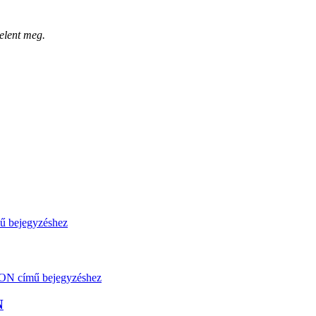
elent meg.
N