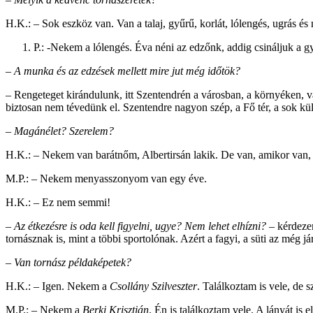
H.K.: – Sok eszköz van. Van a
talaj, gyűrű, korlát, lólengés, ugrás
P.: -Nekem a lólengés. Éva néni az edzőnk, addig csináljuk a g
– A munka és az edzések mellett mire jut még időtök?
– Rengeteget kirándulunk, itt Szentendrén a városban, a környéken, 
biztosan nem tévedünk el. Szentendre nagyon szép, a Fő tér, a sok külf
– Magánélet? Szerelem?
H.K.: – Nekem van barátnőm, Albertirsán lakik. De van, amikor van, 
M.P.: – Nekem menyasszonyom van egy éve.
H.K.: – Ez nem semmi!
–
Az étkezésre is oda kell figyelni, ugye? Nem lehet elhízni? –
kérdeze
tornásznak is, mint a többi sportolónak. Azért a fagyi, a süti az még já
–
Van tornász példaképetek?
H.K.: – Igen. Nekem a
Csollány Szilveszter
. Találkoztam is vele, de
M.P.: – Nekem a
Berki Krisztián
. Én is találkoztam vele. A lányát is