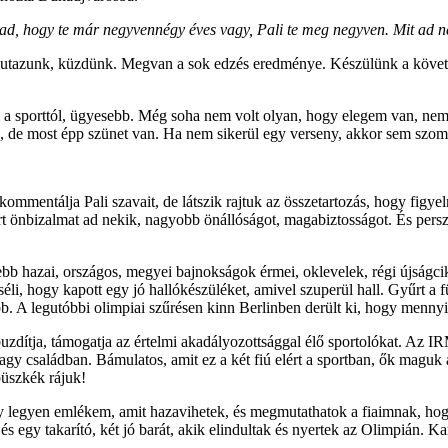
dtad, hogy te már negyvennégy éves vagy, Pali te meg negyven. Mit ad n
k, utazunk, küzdünk. Megvan a sok edzés eredménye. Készülünk a követ
em a sporttól, ügyesebb. Még soha nem volt olyan, hogy elegem van, n
jd, de most épp szünet van. Ha nem sikerül egy verseny, akkor sem szo
ommentálja Pali szavait, de látszik rajtuk az összetartozás, hogy figye
t önbizalmat ad nekik, nagyobb önállóságot, magabiztosságot. És persze
 hazai, országos, megyei bajnokságok érmei, oklevelek, régi újságcikk
 hogy kapott egy jó hallókészüléket, amivel szuperül hall. Gyűrt a füle,
b. A legutóbbi olimpiai szűrésen kinn Berlinben derült ki, hogy mennyire
ítja, támogatja az értelmi akadályozottsággal élő sportolókat. Az IRMÁK
nagy családban. Bámulatos, amit ez a két fiú elért a sportban, ők magu
büszkék rájuk!
y legyen emlékem, amit hazavihetek, és megmutathatok a fiaimnak, hogy
egy takarító, két jó barát, akik elindultak és nyertek az Olimpián. K