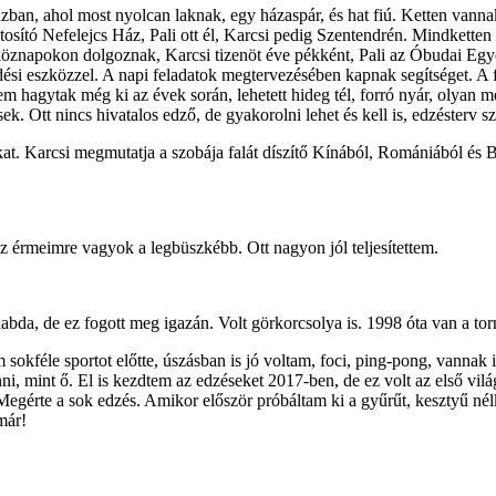
zban, ahol most nyolcan laknak, egy házaspár, és hat fiú. Ketten vann
sító Nefelejcs Ház, Pali ott él, Karcsi pedig Szentendrén. Mindketten
tköznapokon dolgoznak, Karcsi tizenöt éve pékként, Pali az Óbudai Egye
edési eszközzel. A napi feladatok megtervezésében kapnak segítséget. 
em hagytak még ki az évek során, lehetett hideg tél, forró nyár, olyan 
Ott nincs hivatalos edző, de gyakorolni lehet és kell is, edzésterv sze
at. Karcsi megmutatja a szobája falát díszítő Kínából, Romániából és B
az érmeimre vagyok a legbüszkébb. Ott nagyon jól teljesítettem.
slabda, de ez fogott meg igazán. Volt görkorcsolya is. 1998 óta van a tor
 sokféle sportot előtte, úszásban is jó voltam, foci, ping-pong, vannak
lenni, mint ő. El is kezdtem az edzéseket 2017-ben, de ez volt az első
Megérte a sok edzés. Amikor először próbáltam ki a gyűrűt, kesztyű n
már!