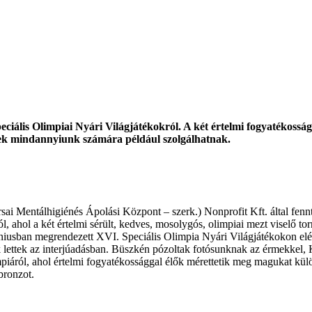
ciális Olimpiai Nyári Világjátékokról. A két értelmi fogyatékosság
lyek mindannyiunk számára például szolgálhatnak.
 Mentálhigiénés Ápolási Központ – szerk.) Nonprofit Kft. által fenntarto
ól, ahol a két értelmi sérült, kedves, mosolygós, olimpiai mezt viselő 
niusban megrendezett XVI. Speciális Olimpia Nyári Világjátékokon elért
fik lettek az interjúadásban. Büszkén pózoltak fotósunknak az érmekkel,
impiáról, ahol értelmi fogyatékossággal élők mérettetik meg magukat kü
bronzot.