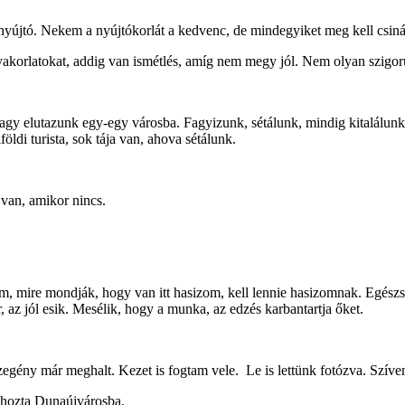
 és nyújtó. Nekem a nyújtókorlát a kedvenc, de mindegyiket meg kell cs
yakorlatokat, addig van ismétlés, amíg nem megy jól. Nem olyan szigorú,
vagy elutazunk egy-egy városba. Fagyizunk, sétálunk, mindig kitalálun
öldi turista, sok tája van, ahova sétálunk.
van, amikor nincs.
m, mire mondják, hogy van itt hasizom, kell lennie hasizomnak. Egészs
r, az jól esik. Mesélik, hogy a munka, az edzés karbantartja őket.
 szegény már meghalt. Kezet is fogtam vele. Le is lettünk fotózva. Szí
 elhozta Dunaújvárosba.