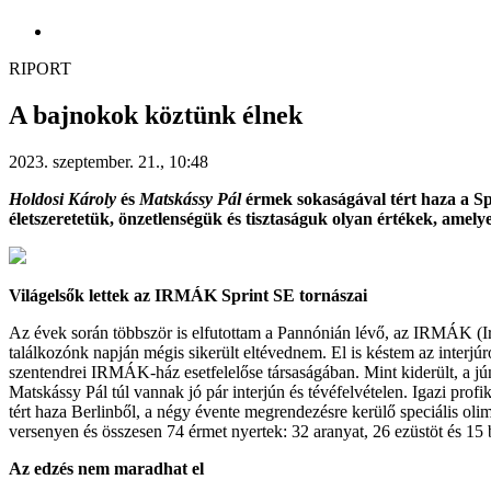
RIPORT
A bajnokok köztünk élnek
2023. szeptember. 21., 10:48
Holdosi Károly
és
Matskássy Pál
érmek sokaságával tért haza a Spe
életszeretetük, önzetlenségük és tisztaságuk olyan értékek, ame
Világelsők lettek az IRMÁK Sprint SE tornászai
Az évek során többször is elfutottam a Pannónián lévő, az IRMÁK (Irsai
találkozónk napján mégis sikerült eltévednem. El is késtem az interjúr
szentendrei IRMÁK-ház esetfelelőse társaságában. Mint kiderült, a jú
Matskássy Pál túl vannak jó pár interjún és tévéfelvételen. Igazi pro
tért haza Berlinből, a négy évente megrendezésre kerülő speciális ol
versenyen és összesen 74 érmet nyertek: 32 aranyat, 26 ezüstöt és 15 
Az edzés nem maradhat el