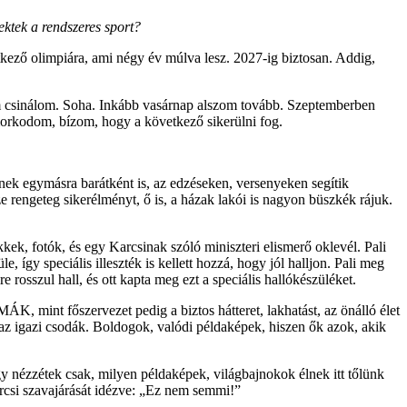
ektek a rendszeres sport?
kező olimpiára, ami négy év múlva lesz. 2027-ig biztosan. Addig,
em csinálom. Soha. Inkább vasárnap alszom tovább. Szeptemberben
morkodom, bízom, hogy a következő sikerülni fog.
lnek egymásra barátként is, az edzéseken, versenyeken segítik
 rengeteg sikerélményt, ő is, a házak lakói is nagyon büszkék rájuk.
ek, fotók, és egy Karcsinak szóló miniszteri elismerő oklevél. Pali
 így speciális illeszték is kellett hozzá, hogy jól halljon. Pali meg
 rosszul hall, és ott kapta meg ezt a speciális hallókészüléket.
, mint főszervezet pedig a biztos hátteret, lakhatást, az önálló élet
k az igazi csodák. Boldogok, valódi példaképek, hiszen ők azok, akik
 nézzétek csak, milyen példaképek, világbajnokok élnek itt tőlünk
arcsi szavajárását idézve: „Ez nem semmi!”