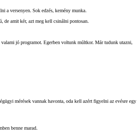
inálni a versenyen. Sok edzés, kemény munka.
 de amit kér, azt meg kell csinálni pontosan.
k valami jó programot. Egerben voltunk múltkor. Már tudunk utazni,
égügyi mérések vannak havonta, oda kell azért figyelni az evésre egy
vemben benne marad.