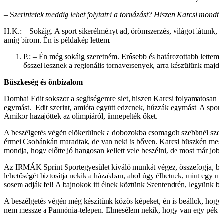
– S
zerintetek meddig lehet folytatni a tornázást? Hiszen Karcsi mon
H.K.: – Sokáig. A sport sikerélményt ad, örömszerzés, világot látun
amíg bírom. Én is példakép lettem.
P.: – Én még sokáig szeretném. Erősebb és határozottabb lett
ősszel lesznek a regionális tornaversenyek, arra készülünk ma
Büszkeség és önbizalom
Dombai Edit sokszor a segítségemre siet, hiszen Karcsi folyamatosan k
egymást. Edit szerint, amióta együtt edzenek, húzzák egymást. A spor
Amikor hazajöttek az olimpiáról, ünnepelték őket.
A beszélgetés végén előkerülnek a dobozokba csomagolt szebbnél szebb
érmei Csobánkán maradtak, de van neki is bőven. Karcsi büszkén meséli,
mondja, hogy előtte jó hangosan kellett vele beszélni, de most már job
Az IRMÁK Sprint Sportegyesület kiváló munkát végez, összefogja, buzd
lehetőségét biztosítja nekik a házakban, ahol úgy élhetnek, mint egy 
sosem adják fel! A bajnokok itt élnek köztünk Szentendrén, legyünk 
A beszélgetés végén még készítünk közös képeket, én is beállok, hog
nem messze a Pannónia-telepen. Elmesélem nekik, hogy van egy pék és 