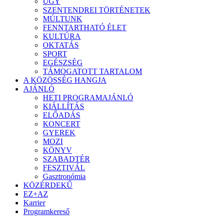
ÜGY
SZENTENDREI TÖRTÉNETEK
MÚLTUNK
FENNTARTHATÓ ÉLET
KULTÚRA
OKTATÁS
SPORT
EGÉSZSÉG
TÁMOGATOTT TARTALOM
A KÖZÖSSÉG HANGJA
AJÁNLÓ
HETI PROGRAMAJÁNLÓ
KIÁLLÍTÁS
ELŐADÁS
KONCERT
GYEREK
MOZI
KÖNYV
SZABADTÉR
FESZTIVÁL
Gasztronómia
KÖZÉRDEKŰ
EZ+AZ
Karrier
Programkereső