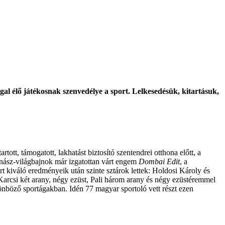
gal élő játékosnak szenvedélye a sport. Lelkesedésük, kitartásuk,
tt, támogatott, lakhatást biztosító szentendrei otthona előtt, a
tornász-világbajnok már izgatottan várt engem
Dombai Edit
, a
 kiváló eredményeik után szinte sztárok lettek: Holdosi Károly és
 Karcsi két arany, négy ezüst, Pali három arany és négy ezüstéremmel
lönböző sportágakban. Idén 77 magyar sportoló vett részt ezen