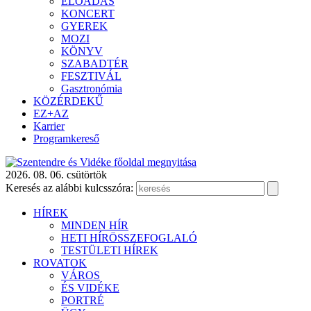
ELŐADÁS
KONCERT
GYEREK
MOZI
KÖNYV
SZABADTÉR
FESZTIVÁL
Gasztronómia
KÖZÉRDEKŰ
EZ+AZ
Karrier
Programkereső
2026. 08. 06. csütörtök
Keresés az alábbi kulcsszóra:
HÍREK
MINDEN HÍR
HETI HÍRÖSSZEFOGLALÓ
TESTÜLETI HÍREK
ROVATOK
VÁROS
ÉS VIDÉKE
PORTRÉ