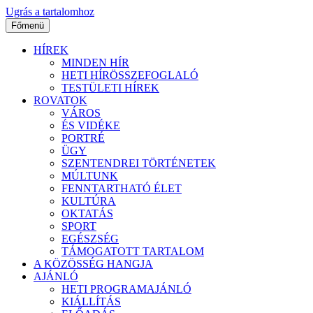
Ugrás a tartalomhoz
Főmenü
HÍREK
MINDEN HÍR
HETI HÍRÖSSZEFOGLALÓ
TESTÜLETI HÍREK
ROVATOK
VÁROS
ÉS VIDÉKE
PORTRÉ
ÜGY
SZENTENDREI TÖRTÉNETEK
MÚLTUNK
FENNTARTHATÓ ÉLET
KULTÚRA
OKTATÁS
SPORT
EGÉSZSÉG
TÁMOGATOTT TARTALOM
A KÖZÖSSÉG HANGJA
AJÁNLÓ
HETI PROGRAMAJÁNLÓ
KIÁLLÍTÁS