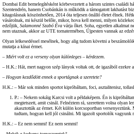
Dombai Edit bemelegítésként körbevezetett a három szintes családi há
Szentendrén, hanem Csobánkán is működik a támogatott lakhatást bizto
kitagolásnak köszönhetően, 2014 óta teljesen önálló életet élnek. Hé
vásárolnak, mi készül belőle, mikor, hova kell menni, milyen közlek
edzőjük
, Salamonné Szabó Éva
várja őket. Soha, egyetlen alkalmat n
nem utaznak, akkor az UTE tornatermében, Újpesten vannak az edzések. 
Olyan lelkesedéssel mesélnek, hogy alig tudom követni a beszámolóik
mutatja a kínai érmet.
– Miért volt ez a verseny olyan különleges – kérdezem.
– H.K.: Hát, mert nagyon szép lányok voltak ott, de igazából ezekre 
–
Hogyan kezdődött ennek a sportágnak a szeretete?
H.K.: – Már sok minden sportot kipróbáltam, foci, asztalitenisz, tolla
P.: – Nekem sokáig Karcsi volt a példaképem. Én is kipróbáltam
megtetszett, amit csinál. Felnéztem rá, szerettem volna olyan 
akasztották az érmet. Két külön korcsoportban versenyeztünk. 
tudtam, hogyan kell jól csinálni. Mi igazolt sportolók vagyunk 
H.K.: – Ez nem semmi! Ez nem semmi!
–
Melyik a kedvenc tornaszeretek?