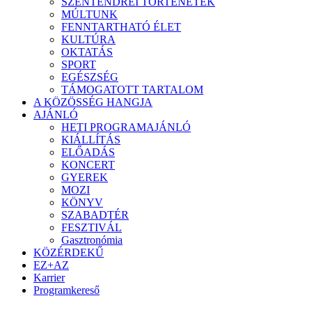
SZENTENDREI TÖRTÉNETEK
MÚLTUNK
FENNTARTHATÓ ÉLET
KULTÚRA
OKTATÁS
SPORT
EGÉSZSÉG
TÁMOGATOTT TARTALOM
A KÖZÖSSÉG HANGJA
AJÁNLÓ
HETI PROGRAMAJÁNLÓ
KIÁLLÍTÁS
ELŐADÁS
KONCERT
GYEREK
MOZI
KÖNYV
SZABADTÉR
FESZTIVÁL
Gasztronómia
KÖZÉRDEKŰ
EZ+AZ
Karrier
Programkereső