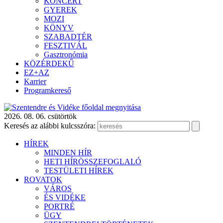
KONCERT
GYEREK
MOZI
KÖNYV
SZABADTÉR
FESZTIVÁL
Gasztronómia
KÖZÉRDEKŰ
EZ+AZ
Karrier
Programkereső
2026. 08. 06. csütörtök
Keresés az alábbi kulcsszóra:
HÍREK
MINDEN HÍR
HETI HÍRÖSSZEFOGLALÓ
TESTÜLETI HÍREK
ROVATOK
VÁROS
ÉS VIDÉKE
PORTRÉ
ÜGY