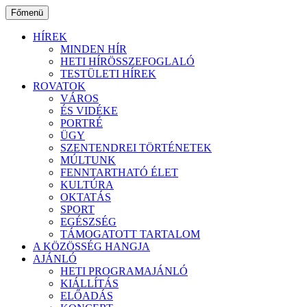
Ugrás
Főmenü
a
tartalomhoz
HÍREK
MINDEN HÍR
HETI HÍRÖSSZEFOGLALÓ
TESTÜLETI HÍREK
ROVATOK
VÁROS
ÉS VIDÉKE
PORTRÉ
ÜGY
SZENTENDREI TÖRTÉNETEK
MÚLTUNK
FENNTARTHATÓ ÉLET
KULTÚRA
OKTATÁS
SPORT
EGÉSZSÉG
TÁMOGATOTT TARTALOM
A KÖZÖSSÉG HANGJA
AJÁNLÓ
HETI PROGRAMAJÁNLÓ
KIÁLLÍTÁS
ELŐADÁS