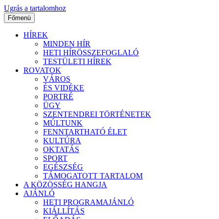
Ugrás a tartalomhoz
Főmenü
HÍREK
MINDEN HÍR
HETI HÍRÖSSZEFOGLALÓ
TESTÜLETI HÍREK
ROVATOK
VÁROS
ÉS VIDÉKE
PORTRÉ
ÜGY
SZENTENDREI TÖRTÉNETEK
MÚLTUNK
FENNTARTHATÓ ÉLET
KULTÚRA
OKTATÁS
SPORT
EGÉSZSÉG
TÁMOGATOTT TARTALOM
A KÖZÖSSÉG HANGJA
AJÁNLÓ
HETI PROGRAMAJÁNLÓ
KIÁLLÍTÁS