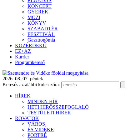
ELŐADÁS
KONCERT
GYEREK
MOZI
KÖNYV
SZABADTÉR
FESZTIVÁL
Gasztronómia
KÖZÉRDEKŰ
EZ+AZ
Karrier
Programkereső
2026. 08. 07. péntek
Keresés az alábbi kulcsszóra:
HÍREK
MINDEN HÍR
HETI HÍRÖSSZEFOGLALÓ
TESTÜLETI HÍREK
ROVATOK
VÁROS
ÉS VIDÉKE
PORTRÉ