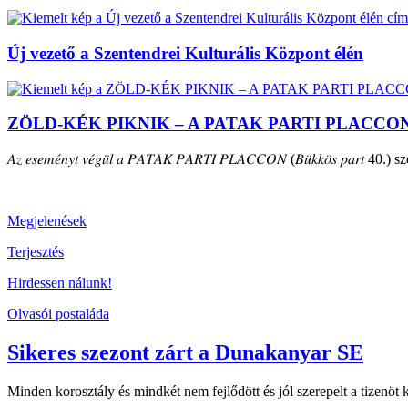
Új vezető a Szentendrei Kulturális Központ élén
ZÖLD-KÉK PIKNIK – A PATAK PARTI PLACCO
𝐴𝑧 𝑒𝑠𝑒𝑚𝑒́𝑛𝑦𝑡 𝑣𝑒́𝑔𝑢̈𝑙 𝑎 𝑃𝐴𝑇𝐴𝐾 𝑃𝐴𝑅𝑇𝐼 𝑃𝐿𝐴𝐶𝐶𝑂𝑁 (𝐵𝑢̈𝑘𝑘𝑜̈𝑠 𝑝𝑎𝑟𝑡 40.) szepte
Megjelenések
Terjesztés
Hirdessen nálunk!
Olvasói postaláda
Sikeres szezont zárt a Dunakanyar SE
Minden korosztály és mindkét nem fejlődött és jól szerepelt a tizenö