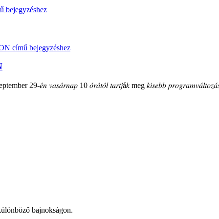
N
mber 29-𝑒́𝑛 𝑣𝑎𝑠𝑎́𝑟𝑛𝑎𝑝 10 𝑜́𝑟𝑎́𝑡𝑜́𝑙 𝑡𝑎𝑟𝑡𝑗á𝑘 meg 𝑘𝑖𝑠𝑒𝑏𝑏 𝑝𝑟𝑜𝑔𝑟𝑎𝑚𝑣𝑎́𝑙𝑡𝑜𝑧𝑎́𝑠
t különböző bajnokságon.