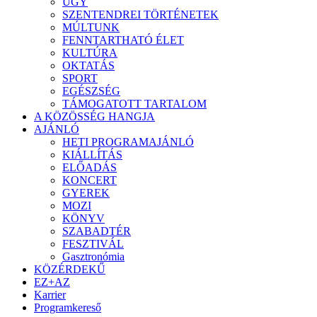
ÜGY
SZENTENDREI TÖRTÉNETEK
MÚLTUNK
FENNTARTHATÓ ÉLET
KULTÚRA
OKTATÁS
SPORT
EGÉSZSÉG
TÁMOGATOTT TARTALOM
A KÖZÖSSÉG HANGJA
AJÁNLÓ
HETI PROGRAMAJÁNLÓ
KIÁLLÍTÁS
ELŐADÁS
KONCERT
GYEREK
MOZI
KÖNYV
SZABADTÉR
FESZTIVÁL
Gasztronómia
KÖZÉRDEKŰ
EZ+AZ
Karrier
Programkereső