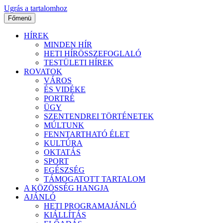
Ugrás a tartalomhoz
Főmenü
HÍREK
MINDEN HÍR
HETI HÍRÖSSZEFOGLALÓ
TESTÜLETI HÍREK
ROVATOK
VÁROS
ÉS VIDÉKE
PORTRÉ
ÜGY
SZENTENDREI TÖRTÉNETEK
MÚLTUNK
FENNTARTHATÓ ÉLET
KULTÚRA
OKTATÁS
SPORT
EGÉSZSÉG
TÁMOGATOTT TARTALOM
A KÖZÖSSÉG HANGJA
AJÁNLÓ
HETI PROGRAMAJÁNLÓ
KIÁLLÍTÁS