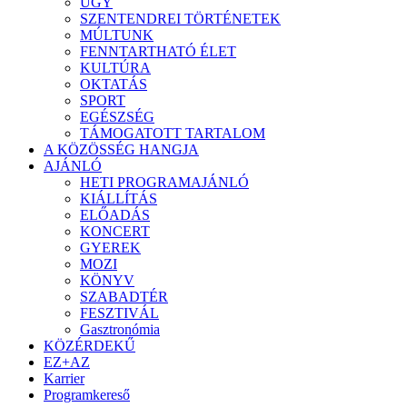
ÜGY
SZENTENDREI TÖRTÉNETEK
MÚLTUNK
FENNTARTHATÓ ÉLET
KULTÚRA
OKTATÁS
SPORT
EGÉSZSÉG
TÁMOGATOTT TARTALOM
A KÖZÖSSÉG HANGJA
AJÁNLÓ
HETI PROGRAMAJÁNLÓ
KIÁLLÍTÁS
ELŐADÁS
KONCERT
GYEREK
MOZI
KÖNYV
SZABADTÉR
FESZTIVÁL
Gasztronómia
KÖZÉRDEKŰ
EZ+AZ
Karrier
Programkereső