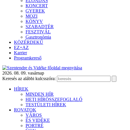
ELŐADÁS
KONCERT
GYEREK
MOZI
KÖNYV
SZABADTÉR
FESZTIVÁL
Gasztronómia
KÖZÉRDEKŰ
EZ+AZ
Karrier
Programkereső
2026. 08. 09. vasárnap
Keresés az alábbi kulcsszóra:
HÍREK
MINDEN HÍR
HETI HÍRÖSSZEFOGLALÓ
TESTÜLETI HÍREK
ROVATOK
VÁROS
ÉS VIDÉKE
PORTRÉ