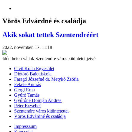
Vörös Edvárdné és családja
Akik sokat tettek Szentendréért
2022. november. 17. 11:18
Idén heten váltak Szentendre város kitüntetettjeivé.
Civil Kotta Egyesület
Diótörő Balettiskola
Faragó Józsefné dr. Metykó Zsófia
Fekete András
Gergi Erna
Gyúró Tamás
Gyúróné Domján Andrea
Péter Erzsébet
Szentendre város kitüntetettei
Vörös Edvárdné és családja
Impresszum
Kapcsolat