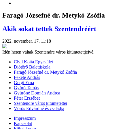
Faragó Józsefné dr. Metykó Zsófia
Akik sokat tettek Szentendréért
2022. november. 17. 11:18
Idén heten váltak Szentendre város kitüntetettjeivé.
Civil Kotta Egyesület
Diótörő Balettiskola
Faragó Józsefné dr. Metykó Zsófia
Fekete András
Gergi Erna
Gyúró Tamás
Gyúróné Domján Andrea
Péter Erzsébet
Szentendre város kitüntetettei
Vörös Edvárdné és családja
Impresszum
Kapcsolat
Etikai kódex