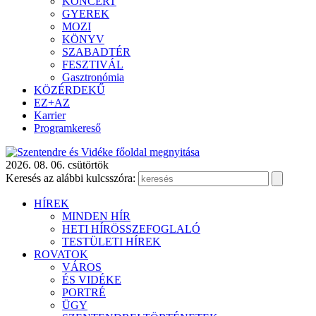
KONCERT
GYEREK
MOZI
KÖNYV
SZABADTÉR
FESZTIVÁL
Gasztronómia
KÖZÉRDEKŰ
EZ+AZ
Karrier
Programkereső
2026. 08. 06. csütörtök
Keresés az alábbi kulcsszóra:
HÍREK
MINDEN HÍR
HETI HÍRÖSSZEFOGLALÓ
TESTÜLETI HÍREK
ROVATOK
VÁROS
ÉS VIDÉKE
PORTRÉ
ÜGY