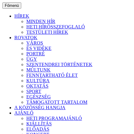
Ugrás
Főmenü
a
tartalomhoz
HÍREK
MINDEN HÍR
HETI HÍRÖSSZEFOGLALÓ
TESTÜLETI HÍREK
ROVATOK
VÁROS
ÉS VIDÉKE
PORTRÉ
ÜGY
SZENTENDREI TÖRTÉNETEK
MÚLTUNK
FENNTARTHATÓ ÉLET
KULTÚRA
OKTATÁS
SPORT
EGÉSZSÉG
TÁMOGATOTT TARTALOM
A KÖZÖSSÉG HANGJA
AJÁNLÓ
HETI PROGRAMAJÁNLÓ
KIÁLLÍTÁS
ELŐADÁS