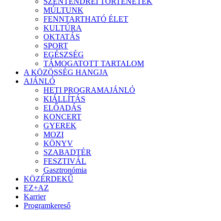
SZENTENDREI TÖRTÉNETEK
MÚLTUNK
FENNTARTHATÓ ÉLET
KULTÚRA
OKTATÁS
SPORT
EGÉSZSÉG
TÁMOGATOTT TARTALOM
A KÖZÖSSÉG HANGJA
AJÁNLÓ
HETI PROGRAMAJÁNLÓ
KIÁLLÍTÁS
ELŐADÁS
KONCERT
GYEREK
MOZI
KÖNYV
SZABADTÉR
FESZTIVÁL
Gasztronómia
KÖZÉRDEKŰ
EZ+AZ
Karrier
Programkereső