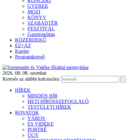
KONCERT
GYEREK
MOZI
KÖNYV
SZABADTÉR
FESZTIVÁL
Gasztronómia
KÖZÉRDEKŰ
EZ+AZ
Karrier
Programkereső
2026. 08. 08. szombat
Keresés az alábbi kulcsszóra:
HÍREK
MINDEN HÍR
HETI HÍRÖSSZEFOGLALÓ
TESTÜLETI HÍREK
ROVATOK
VÁROS
ÉS VIDÉKE
PORTRÉ
ÜGY