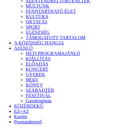
SZENTENDREI TÖRTÉNETEK
MÚLTUNK
FENNTARTHATÓ ÉLET
KULTÚRA
OKTATÁS
SPORT
EGÉSZSÉG
TÁMOGATOTT TARTALOM
A KÖZÖSSÉG HANGJA
AJÁNLÓ
HETI PROGRAMAJÁNLÓ
KIÁLLÍTÁS
ELŐADÁS
KONCERT
GYEREK
MOZI
KÖNYV
SZABADTÉR
FESZTIVÁL
Gasztronómia
KÖZÉRDEKŰ
EZ+AZ
Karrier
Programkereső