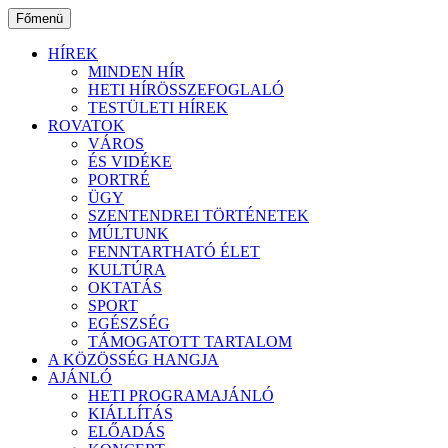
Ugrás
Főmenü
a
tartalomhoz
HÍREK
MINDEN HÍR
HETI HÍRÖSSZEFOGLALÓ
TESTÜLETI HÍREK
ROVATOK
VÁROS
ÉS VIDÉKE
PORTRÉ
ÜGY
SZENTENDREI TÖRTÉNETEK
MÚLTUNK
FENNTARTHATÓ ÉLET
KULTÚRA
OKTATÁS
SPORT
EGÉSZSÉG
TÁMOGATOTT TARTALOM
A KÖZÖSSÉG HANGJA
AJÁNLÓ
HETI PROGRAMAJÁNLÓ
KIÁLLÍTÁS
ELŐADÁS