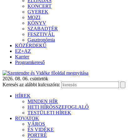
ELŐADÁS
KONCERT
GYEREK
MOZI
KÖNYV
SZABADTÉR
FESZTIVÁL
Gasztronómia
KÖZÉRDEKŰ
EZ+AZ
Karrier
Programkereső
2026. 08. 06. csütörtök
Keresés az alábbi kulcsszóra:
HÍREK
MINDEN HÍR
HETI HÍRÖSSZEFOGLALÓ
TESTÜLETI HÍREK
ROVATOK
VÁROS
ÉS VIDÉKE
PORTRÉ