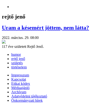
rejtő jenő
Uram a késemért jöttem, nem látta?
2022. március. 29. 08:00
117 éve született Rejtő Jenő.
humor
rejtő jenő
születés
történelem
Impresszum
Kapcsolat
Etikai kódex
Médiaajánló
Archívum
Adatvédelmi tájékoztató
Önkormányzati hírek