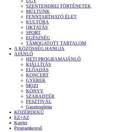
ÜGY
SZENTENDREI TÖRTÉNETEK
MÚLTUNK
FENNTARTHATÓ ÉLET
KULTÚRA
OKTATÁS
SPORT
EGÉSZSÉG
TÁMOGATOTT TARTALOM
A KÖZÖSSÉG HANGJA
AJÁNLÓ
HETI PROGRAMAJÁNLÓ
KIÁLLÍTÁS
ELŐADÁS
KONCERT
GYEREK
MOZI
KÖNYV
SZABADTÉR
FESZTIVÁL
Gasztronómia
KÖZÉRDEKŰ
EZ+AZ
Karrier
Programkereső