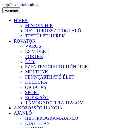
Ugrás a tartalomhoz
Főmenü
HÍREK
MINDEN HÍR
HETI HÍRÖSSZEFOGLALÓ
TESTÜLETI HÍREK
ROVATOK
VÁROS
ÉS VIDÉKE
PORTRÉ
ÜGY
SZENTENDREI TÖRTÉNETEK
MÚLTUNK
FENNTARTHATÓ ÉLET
KULTÚRA
OKTATÁS
SPORT
EGÉSZSÉG
TÁMOGATOTT TARTALOM
A KÖZÖSSÉG HANGJA
AJÁNLÓ
HETI PROGRAMAJÁNLÓ
KIÁLLÍTÁS