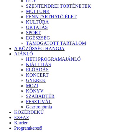
ÜGY
SZENTENDREI TÖRTÉNETEK
MÚLTUNK
FENNTARTHATÓ ÉLET
KULTÚRA
OKTATÁS
SPORT
EGÉSZSÉG
TÁMOGATOTT TARTALOM
A KÖZÖSSÉG HANGJA
AJÁNLÓ
HETI PROGRAMAJÁNLÓ
KIÁLLÍTÁS
ELŐADÁS
KONCERT
GYEREK
MOZI
KÖNYV
SZABADTÉR
FESZTIVÁL
Gasztronómia
KÖZÉRDEKŰ
EZ+AZ
Karrier
Programkereső