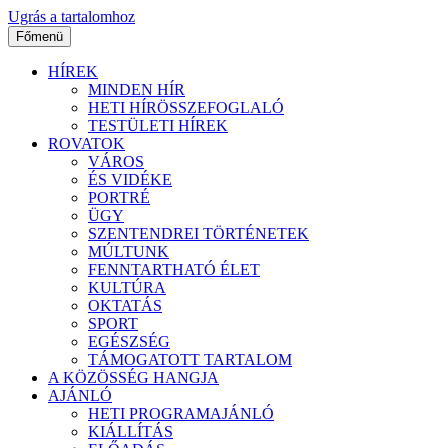
Ugrás a tartalomhoz
Főmenü
HÍREK
MINDEN HÍR
HETI HÍRÖSSZEFOGLALÓ
TESTÜLETI HÍREK
ROVATOK
VÁROS
ÉS VIDÉKE
PORTRÉ
ÜGY
SZENTENDREI TÖRTÉNETEK
MÚLTUNK
FENNTARTHATÓ ÉLET
KULTÚRA
OKTATÁS
SPORT
EGÉSZSÉG
TÁMOGATOTT TARTALOM
A KÖZÖSSÉG HANGJA
AJÁNLÓ
HETI PROGRAMAJÁNLÓ
KIÁLLÍTÁS