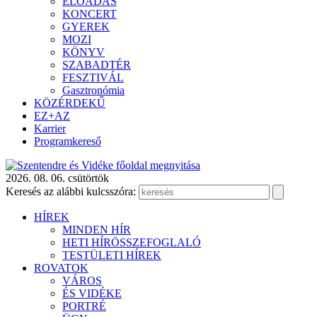
ELŐADÁS
KONCERT
GYEREK
MOZI
KÖNYV
SZABADTÉR
FESZTIVÁL
Gasztronómia
KÖZÉRDEKŰ
EZ+AZ
Karrier
Programkereső
2026. 08. 06. csütörtök
Keresés az alábbi kulcsszóra:
HÍREK
MINDEN HÍR
HETI HÍRÖSSZEFOGLALÓ
TESTÜLETI HÍREK
ROVATOK
VÁROS
ÉS VIDÉKE
PORTRÉ