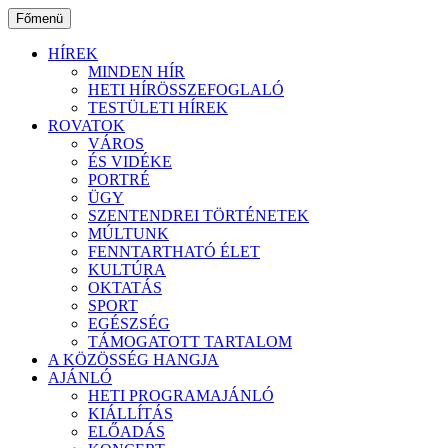
Ugrás
Főmenü
a
tartalomhoz
HÍREK
MINDEN HÍR
HETI HÍRÖSSZEFOGLALÓ
TESTÜLETI HÍREK
ROVATOK
VÁROS
ÉS VIDÉKE
PORTRÉ
ÜGY
SZENTENDREI TÖRTÉNETEK
MÚLTUNK
FENNTARTHATÓ ÉLET
KULTÚRA
OKTATÁS
SPORT
EGÉSZSÉG
TÁMOGATOTT TARTALOM
A KÖZÖSSÉG HANGJA
AJÁNLÓ
HETI PROGRAMAJÁNLÓ
KIÁLLÍTÁS
ELŐADÁS