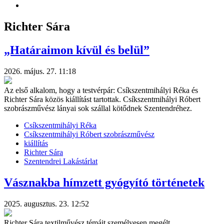
Richter Sára
„Határaimon kívül és belül”
2026. május. 27. 11:18
Az első alkalom, hogy a testvérpár: Csíkszentmihályi Réka és
Richter Sára közös kiállítást tartottak. Csíkszentmihályi Róbert
szobrászművész lányai sok szállal kötődnek Szentendréhez.
Csíkszentmihályi Réka
Csíkszentmihályi Róbert szobrászművész
kiállítás
Richter Sára
Szentendrei Lakástárlat
Vásznakba hímzett gyógyító történetek
2025. augusztus. 23. 12:52
Richter Sára textilművész témáit személyesen megélt