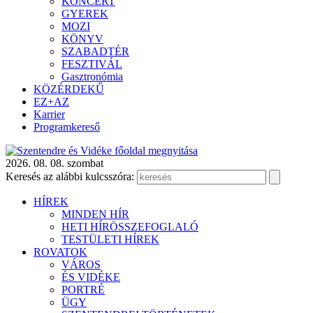
KONCERT
GYEREK
MOZI
KÖNYV
SZABADTÉR
FESZTIVÁL
Gasztronómia
KÖZÉRDEKŰ
EZ+AZ
Karrier
Programkereső
2026. 08. 08. szombat
Keresés az alábbi kulcsszóra:
HÍREK
MINDEN HÍR
HETI HÍRÖSSZEFOGLALÓ
TESTÜLETI HÍREK
ROVATOK
VÁROS
ÉS VIDÉKE
PORTRÉ
ÜGY