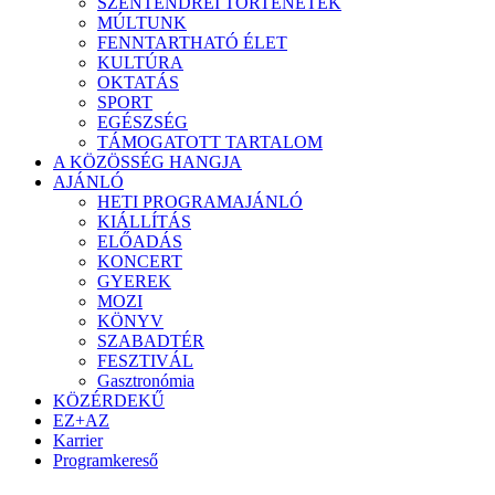
SZENTENDREI TÖRTÉNETEK
MÚLTUNK
FENNTARTHATÓ ÉLET
KULTÚRA
OKTATÁS
SPORT
EGÉSZSÉG
TÁMOGATOTT TARTALOM
A KÖZÖSSÉG HANGJA
AJÁNLÓ
HETI PROGRAMAJÁNLÓ
KIÁLLÍTÁS
ELŐADÁS
KONCERT
GYEREK
MOZI
KÖNYV
SZABADTÉR
FESZTIVÁL
Gasztronómia
KÖZÉRDEKŰ
EZ+AZ
Karrier
Programkereső